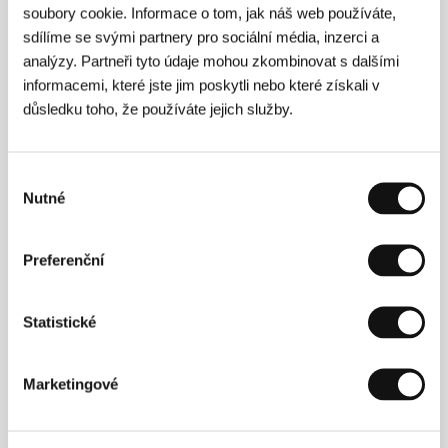
soubory cookie. Informace o tom, jak náš web používáte,
sdílíme se svými partnery pro sociální média, inzerci a
analýzy. Partneři tyto údaje mohou zkombinovat s dalšími
informacemi, které jste jim poskytli nebo které získali v
důsledku toho, že používáte jejich služby.
Výběr
Nutné
souhlasu
John McIlduff
se narodil v Belfastu a studoval
anglickou literaturu na místní Queens University.
Preferenční
Právě tam se nakazil láskou k divadlu a po
absolutoriu odjel studovat k Jacquesi Lecoqovi do
Paříže. Po návratu se podílel na založení souboru
Shibboleth Theatre Company. S divadlem (činohrou i
Statistické
operou) je spojena většina jeho další kariéry, včetně
spolupráce se skladatelem Brianem Irvinem ve
společnosti Dumbworld (např. opera
Postcards from
Marketingové
Dumbworld
). Vedle divadla McIlduff točí i reklamy a
píše pro televizi a od roku 1998 režíruje i krátké filmy:
Arditia
(1998),
Le Poirier
(1999),
In Safe Hands