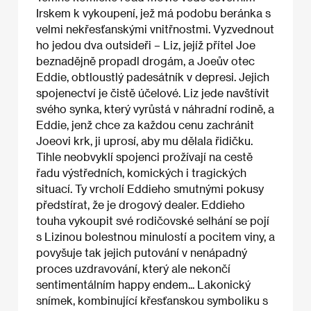
Irskem k vykoupení, jež má podobu beránka s
velmi nekřesťanskými vnitřnostmi. Vyzvednout
ho jedou dva outsideři – Liz, jejíž přítel Joe
beznadějně propadl drogám, a Joeův otec
Eddie, obtloustlý padesátník v depresi. Jejich
spojenectví je čistě účelové. Liz jede navštívit
svého synka, který vyrůstá v náhradní rodině, a
Eddie, jenž chce za každou cenu zachránit
Joeovi krk, ji uprosí, aby mu dělala řidičku.
Tihle neobvyklí spojenci prožívají na cestě
řadu výstředních, komických i tragických
situací. Ty vrcholí Eddieho smutnými pokusy
předstírat, že je drogový dealer. Eddieho
touha vykoupit své rodičovské selhání se pojí
s Lizinou bolestnou minulostí a pocitem viny, a
povyšuje tak jejich putování v nenápadný
proces uzdravování, který ale nekončí
sentimentálním happy endem... Lakonický
snímek, kombinující křesťanskou symboliku s