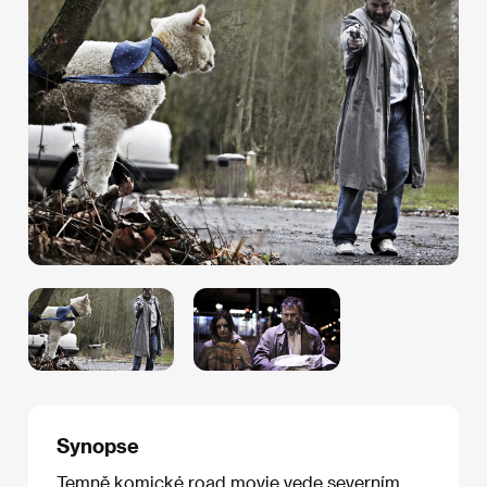
Synopse
Temně komické road movie vede severním