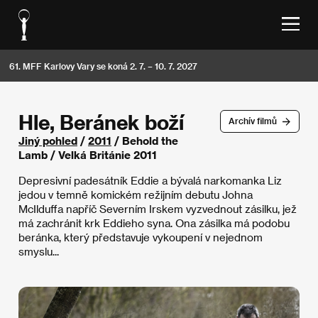
61. MFF Karlovy Vary se koná 2. 7. – 10. 7. 2027
Hle, Beránek boží
Archív filmů
Jiný pohled
/
2011
/ Behold the
Lamb / Velká Británie 2011
Depresivní padesátník Eddie a bývalá narkomanka Liz
jedou v temně komickém režijním debutu Johna
McIlduffa napříč Severním Irskem vyzvednout zásilku, jež
má zachránit krk Eddieho syna. Ona zásilka má podobu
beránka, který představuje vykoupení v nejednom
smyslu...