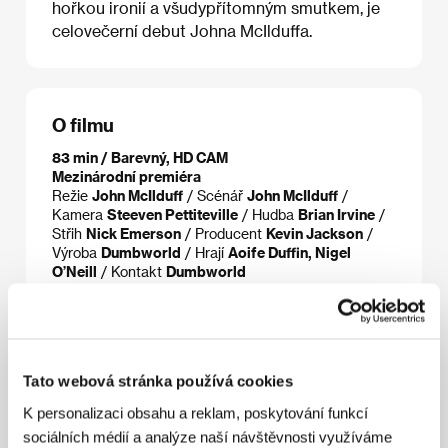
hořkou ironií a všudypřítomným smutkem, je
celovečerní debut Johna McIlduffa.
O filmu
83 min / Barevný, HD CAM
Mezinárodní premiéra
Režie
John McIlduff
/ Scénář
John McIlduff
/
Kamera
Steeven Pettiteville
/ Hudba
Brian Irvine
/
Střih
Nick Emerson
/ Producent
Kevin Jackson
/
Výroba
Dumbworld
/ Hrají
Aoife Duffin, Nigel
O’Neill
/ Kontakt
Dumbworld
Režie
Tato webová stránka používá cookies
K personalizaci obsahu a reklam, poskytování funkcí
sociálních médií a analýze naší návštěvnosti využíváme