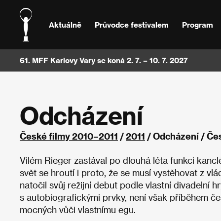
Aktuálně
Průvodce festivalem
Program
61. MFF Karlovy Vary se koná 2. 7. – 10. 7. 2027
Odcházení
České filmy 2010–2011
/
2011
/ Odcházení / Če
Vilém Rieger zastával po dlouhá léta funkci kanclé
svět se hroutí i proto, že se musí vystěhovat z vl
natočil svůj režijní debut podle vlastní divadelní h
s autobiografickými prvky, není však příběhem č
mocných vůči vlastnímu egu.