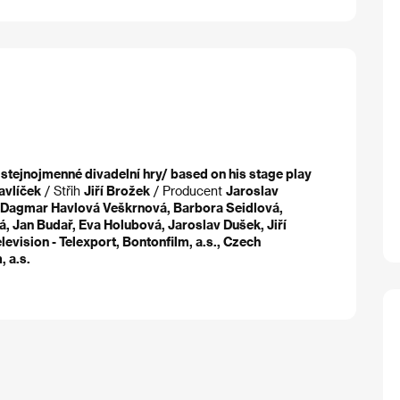
 stejnojmenné divadelní hry/ based on his stage play
avlíček
/ Střih
Jiří Brožek
/ Producent
Jaroslav
 Dagmar Havlová Veškrnová, Barbora Seidlová,
á, Jan Budař, Eva Holubová, Jaroslav Dušek, Jiří
levision - Telexport, Bontonfilm, a.s., Czech
, a.s.