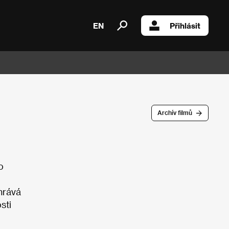
EN
Přihlásit
Archív filmů
o
hrává
sti