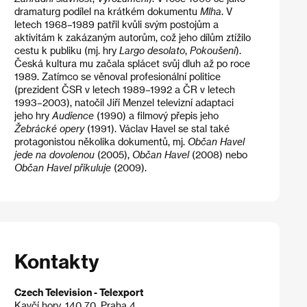
dramaturg podílel na krátkém dokumentu
Mlha
. V
letech 1968–1989 patřil kvůli svým postojům a
aktivitám k zakázaným autorům, což jeho dílům ztížilo
cestu k publiku (mj. hry
Largo desolato
,
Pokoušení
).
Česká kultura mu začala splácet svůj dluh až po roce
1989. Zatímco se věnoval profesionální politice
(prezident ČSR v letech 1989–1992 a ČR v letech
1993–2003), natočil Jiří Menzel televizní adaptaci
jeho hry
Audience
(1990) a filmový přepis jeho
Žebrácké opery
(1991). Václav Havel se stal také
protagonistou několika dokumentů, mj.
Občan Havel
jede na dovolenou
(2005),
Občan Havel
(2008) nebo
Občan Havel přikuluje
(2009).
Kontakty
Czech Television - Telexport
Kavčí hory, 140 70, Praha 4