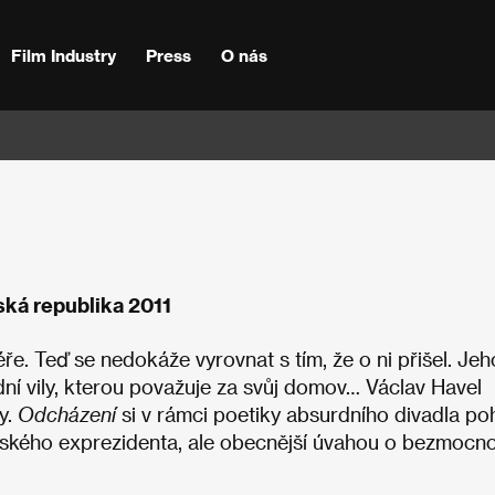
Film Industry
Press
O nás
ská republika 2011
ře. Teď se nedokáže vyrovnat s tím, že o ni přišel. Jeh
ádní vily, kterou považuje za svůj domov… Václav Havel
ry.
Odcházení
si v rámci poetiky absurdního divadla po
eského exprezidenta, ale obecnější úvahou o bezmocno