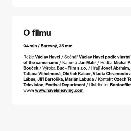
O filmu
94 min / Barevný, 35 mm
Režie
Václav Havel
/ Scénář
Václav Havel podle vlastní
of the same name
/ Kamera
Jan Malíř
/ Hudba
Michal P
Bouček
/ Výroba
Buc - Film s.r.o.
/ Hrají
Josef Abrhám,
Tatiana Vilhelmová, Oldřich Kaiser, Vlasta Chramostov
Lábus, Jiří Bartoška, Marián Labuda
/ Kontakt
Czech Te
Television, Festival Department
/ Distributor
Bontonfilm
www:
www.havelsleaving.com