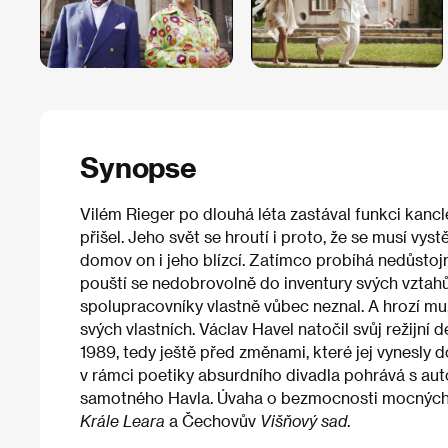
Synopse
Vilém Rieger po dlouhá léta zastával funkci kanclé
přišel. Jeho svět se hroutí i proto, že se musí vyst
domov on i jeho blízcí. Zatímco probíhá nedůstoj
pouští se nedobrovolně do inventury svých vztahů 
spolupracovníky vlastně vůbec neznal. A hrozí mu,
svých vlastních. Václav Havel natočil svůj režijní d
1989, tedy ještě před změnami, které jej vynesly
v rámci poetiky absurdního divadla pohrává s aut
samotného Havla. Úvaha o bezmocnosti mocných 
Krále Leara
a Čechovův
Višňový sad
.