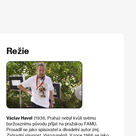
Režie
Václav Havel
(1936, Praha) nebyl kvůli svému
buržoaznímu původu přijat na pražskou FAMU.
Prosadil se jako spisovatel a divadelní autor (mj.
Zahradní slavnost
,
Vyrozumění
). V roce 1966 se jako