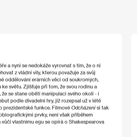
ře a nyní se nedokáže vyrovnat s tím, že o ni
ěhovat z vládní vily, kterou považuje za svůj
né oddělování erárních věcí od soukromých,
ke světu. Zjišťuje při tom, že svou rodinu a
 že se stane obětí manipulací svého okolí - i
ebut podle divadelní hry, již rozepsal už v létě
 do prezidentské funkce. Filmové
Odcházení
si tak
obiografickými prvky, není však příběhem
vůči vlastnímu egu se opírá o Shakespearova