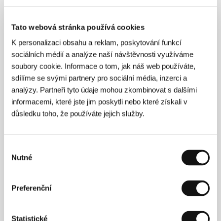
O filmu
Tato webová stránka používá cookies
12 min / Barevný, DIGIBETA
K personalizaci obsahu a reklam, poskytování funkcí
Režie
Colin Kennedy
/ Scénář
Colin Kennedy
/
sociálních médií a analýze naší návštěvnosti využíváme
Kamera
Benjamin Kracun
/ Střih
Jake Roberts
/
Producent
Brian Coffey
/ Výroba
Sigma Films
/
soubory cookie. Informace o tom, jak náš web používáte,
Hrají
Camilla Rutheford, Colin Harris, Jimmy
sdílíme se svými partnery pro sociální média, inzerci a
Chisholm, Sanjeev Kohli, Martin Docherty
/ Kontakt
analýzy. Partneři tyto údaje mohou zkombinovat s dalšími
Sigma Films
informacemi, které jste jim poskytli nebo které získali v
www:
www.iloveluci.com
důsledku toho, že používáte jejich služby.
Kontakty
Výběr
Nutné
souhlasu
Sigma Films
, G51 2LY, Glasgow
Spojené království
Preferenční
Tel: +44 141 445 040 0
Fax: +44 141 445 690 0
E-mail:
latenights@sigmafilms.com
Statistické