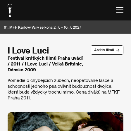
61. MFF Karlovy Vary se koná 2. 7. – 10. 7. 2027
I Love Luci
Archív filmů
Festival krátkých filmů Praha uvádí
/
2011
/ I Love Luci / Velká Británie,
Dánsko 2009
Komedie o chybějících zubech, neopětované lásce a
schopnosti jednoho psa ovlivnit budoucnost dvojice,
která bude vždycky trochu mimo. Cena diváků na MFKF
Praha 2011.