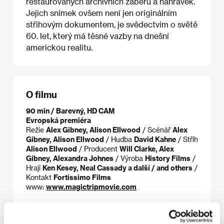
restaurovaných archivních záběrů a nahrávek.
Jejich snímek ovšem není jen originálním
střihovým dokumentem, je svědectvím o světě
60. let, který má těsné vazby na dnešní
americkou realitu.
O filmu
90 min / Barevný, HD CAM
Evropská premiéra
Režie
Alex Gibney, Alison Ellwood
/ Scénář
Alex
Gibney, Alison Ellwood
/ Hudba
David Kahne
/ Střih
Alison Ellwood
/ Producent
Will Clarke, Alex
Gibney, Alexandra Johnes
/ Výroba
History Films
/
Hrají
Ken Kesey, Neal Cassady a další / and others
/
Kontakt
Fortissimo Films
www:
www.magictripmovie.com