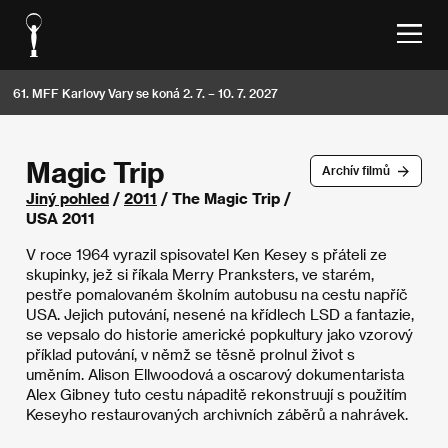
61. MFF Karlovy Vary se koná 2. 7. – 10. 7. 2027
Magic Trip
Archív filmů
Jiný pohled
/
2011
/ The Magic Trip /
USA 2011
V roce 1964 vyrazil spisovatel Ken Kesey s přáteli ze
skupinky, jež si říkala Merry Pranksters, ve starém,
pestře pomalovaném školním autobusu na cestu napříč
USA. Jejich putování, nesené na křídlech LSD a fantazie,
se vepsalo do historie americké popkultury jako vzorový
příklad putování, v němž se těsně prolnul život s
uměním. Alison Ellwoodová a oscarový dokumentarista
Alex Gibney tuto cestu nápaditě rekonstruují s použitím
Keseyho restaurovaných archivních záběrů a nahrávek.