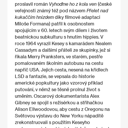
proslavil román
Vyhoďme ho z kola ven
(české
veřejnosti známý též pod názvem
Přelet nad
kukaččím hnízdem
díky filmové adaptaci
Miloše Formana) patřil k osobnostem
spojujícím v 60. letech svým dílem i životem
beatnickou subkulturu s hnutím hippies. V
roce 1964 vyrazil Kesey s kamarádem Nealem
Cassadym a dalšími přáteli ze skupinky, jež si
říkala Merry Pranksters, ve starém, pestře
pomalovaném školním autobusu na cestu
napříč USA. Jejich cesta, nesená na křídlech
LSD a fantazie, se vepsala do historie
americké popkultury jako vzorový příklad
putování, v němž se těsně prolnul život s
uměním. Oscarový dokumentarista Alex
Gibney se spojil s režisérkou a střihačkou
Alison Ellwoodovou, aby cestu z Oregonu na
Světovou výstavu do New Yorku nápaditě
zrekonstruovali s použitím Keseyho