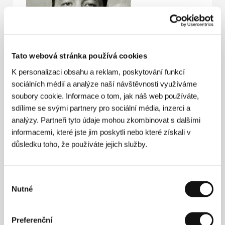
Tato webová stránka používá cookies
K personalizaci obsahu a reklam, poskytování funkcí
sociálních médií a analýze naší návštěvnosti využíváme
soubory cookie. Informace o tom, jak náš web používáte,
sdílíme se svými partnery pro sociální média, inzerci a
Magnus Martens
(1973, Stord, Norsko) se od doby
analýzy. Partneři tyto údaje mohou zkombinovat s dalšími
studia na London Film School (1993-96) trvale
informacemi, které jste jim poskytli nebo které získali v
věnuje komediálnímu žánru. Kromě své kariéry v
důsledku toho, že používáte jejich služby.
oblasti diváckého filmu, kde dnes v Norsku patří mezi
nejlepší a nejvíce etablované režiséry a scenáristy,
realizuje se v těchto profesích rovněž v televizi. To, že
si po léta kultivoval cit pro různé druhy komické
Výběr
nadsázky, se promítlo do jeho jedinečného stylu,
Nutné
souhlasu
výrazného a specificky zabarveného. Jeho krátké
filmy i celovečerní debut s titulem
United
(2003)
uspěly jak u domácího publika, tak na mezinárodních
Preferenční
festivalech. Coenovsky laděný
Jackpot
, natočený