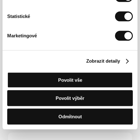
podle původního námětu slavného a plodného
Martensova krajana, spisovatele Joa Nesbøho, je
Statistické
režisérovým třetím celovečerním filmem.
Marketingové
Kontakty
Norwegian Film Institute
Zobrazit detaily
Box 482 Sentrum, 0105, Oslo
Norsko
Tel: +47 224 745 00
Fax: +47 224 745 97
Povolit vše
E-mail:
post@nfi.no
TrustNordisk
Filmbyen 22, 2650, Hvidovre
Povolit výběr
Dánsko
Tel: +45 368 687 88
E-mail:
info@trustnordisk.com
Odmítnout