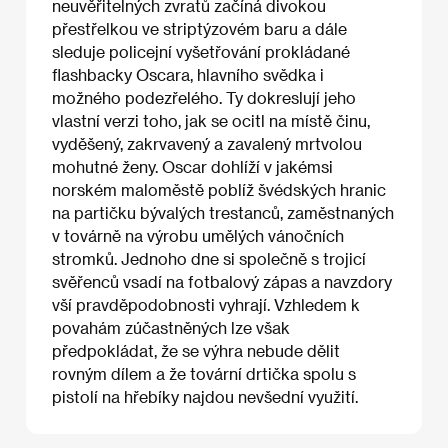
neuvěřitelných zvratů začíná divokou
přestřelkou ve striptýzovém baru a dále
sleduje policejní vyšetřování prokládané
flashbacky Oscara, hlavního svědka i
možného podezřelého. Ty dokreslují jeho
vlastní verzi toho, jak se ocitl na místě činu,
vyděšený, zakrvavený a zavalený mrtvolou
mohutné ženy. Oscar dohlíží v jakémsi
norském maloměstě poblíž švédských hranic
na partičku bývalých trestanců, zaměstnaných
v továrně na výrobu umělých vánočních
stromků. Jednoho dne si společně s trojicí
svěřenců vsadí na fotbalový zápas a navzdory
vší pravděpodobnosti vyhrají. Vzhledem k
povahám zúčastněných lze však
předpokládat, že se výhra nebude dělit
rovným dílem a že tovární drtička spolu s
pistolí na hřebíky najdou nevšední využití.