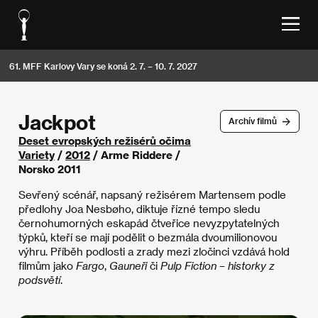
61. MFF Karlovy Vary se koná 2. 7. – 10. 7. 2027
Jackpot
Archív filmů
Deset evropských režisérů očima
Variety
/
2012
/ Arme Riddere /
Norsko 2011
Sevřený scénář, napsaný režisérem Martensem podle
předlohy Joa Nesbøho, diktuje řízné tempo sledu
černohumorných eskapád čtveřice nevyzpytatelných
týpků, kteří se mají podělit o bezmála dvoumilionovou
výhru. Příběh podlosti a zrady mezi zločinci vzdává hold
filmům jako
Fargo
,
Gauneři
či
Pulp Fiction – historky z
podsvětí
.