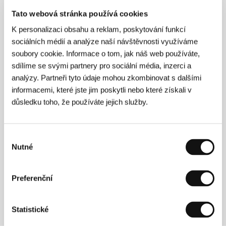
O filmu
Tato webová stránka používá cookies
12 min / Barevný, DIGIBETA
K personalizaci obsahu a reklam, poskytování funkcí
sociálních médií a analýze naší návštěvnosti využíváme
Režie
Michael Davies
/ Scénář
Julian Unthank
/
soubory cookie. Informace o tom, jak náš web používáte,
Kamera
Ian Salvage
/ Hudba
Mark Russell
/ Střih
sdílíme se svými partnery pro sociální média, inzerci a
Dave Thrasher
/ Producent
Sandra Gorel
/ Výroba
Spellbound Films, Elfin Productions
/ Hrají
John
analýzy. Partneři tyto údaje mohou zkombinovat s dalšími
Hurt, Phyllida Law, Barry McCarthy, Tim Wylton
/
informacemi, které jste jim poskytli nebo které získali v
Kontakt
Elfin Productions
důsledku toho, že používáte jejich služby.
Výběr
Kontakty
Nutné
souhlasu
Elfin Productions
, , ?
Spojené království
Preferenční
E-mail:
admin@elfinproductions.com
Statistické