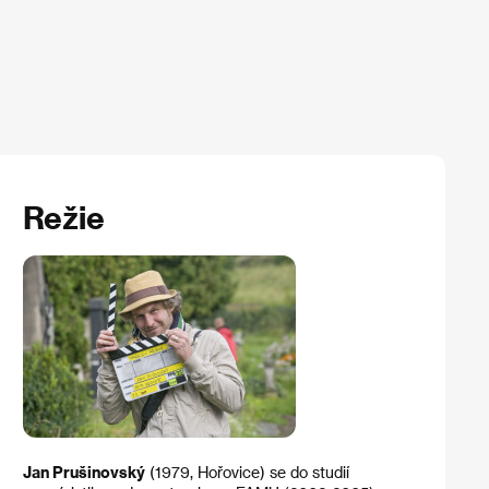
Režie
Jan Prušinovský
(1979, Hořovice) se do studií