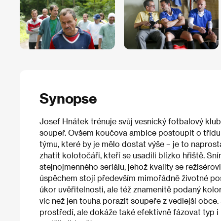
Synopse
Josef Hnátek trénuje svůj vesnický fotbalový klub
soupeř. Ovšem koučova ambice postoupit o třídu v
týmu, které by je mělo dostat výše – je to napros
zhatit kolotočáři, kteří se usadili blízko hřiště. S
stejnojmenného seriálu, jehož kvality se režiséro
úspěchem stojí především mimořádně životné post
úkor uvěřitelnosti, ale též znamenitě podaný kol
víc než jen touha porazit soupeře z vedlejší obce.
prostředí, ale dokáže také efektivně fázovat typ 