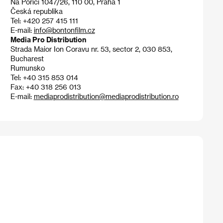
Na Poříčí 1047/26, 110 00, Praha 1
Česká republika
Tel: +420 257 415 111
E-mail:
info@bontonfilm.cz
Media Pro Distribution
Strada Maior Ion Coravu nr. 53, sector 2, 030 853,
Bucharest
Rumunsko
Tel: +40 315 853 014
Fax: +40 318 256 013
E-mail:
mediaprodistribution@mediaprodistribution.ro