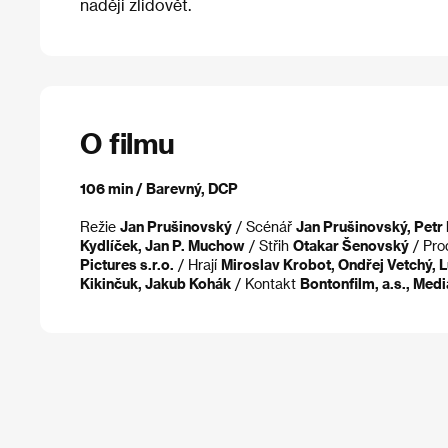
naději zlidovět.
O filmu
106 min / Barevný, DCP
Režie
Jan Prušinovský
/ Scénář
Jan Prušinovský, Petr
Kydlíček, Jan P. Muchow
/ Střih
Otakar Šenovský
/ Pro
Pictures s.r.o.
/ Hrají
Miroslav Krobot, Ondřej Vetchý, 
Kikinčuk, Jakub Kohák
/ Kontakt
Bontonfilm, a.s., Medi