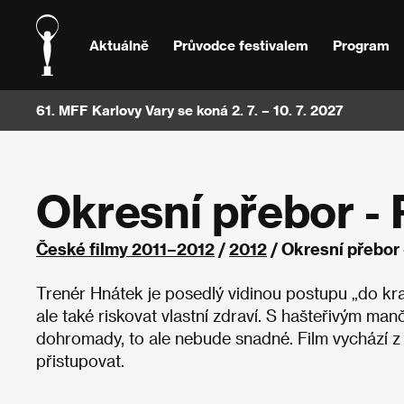
Aktuálně
Průvodce festivalem
Program
61. MFF Karlovy Vary se koná 2. 7. – 10. 7. 2027
Okresní přebor -
České filmy 2011–2012
/
2012
/ Okresní přebor
Trenér Hnátek je posedlý vidinou postupu „do kra
ale také riskovat vlastní zdraví. S hašteřivým man
dohromady, to ale nebude snadné. Film vychází z te
přistupovat.