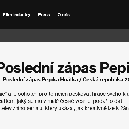
Film Industry
Press
O nás
 Poslední zápas Pep
 - Poslední zápas Pepika Hnátka / Česká republika 2
je" a je ochoten pro to nejen peskovat hráče svého kl
čaftem, jaký se mu v malé české vesnici podařilo dát
levizního seriálu, který ukázal, jak kreativně lze k žán