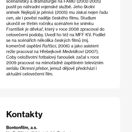
scenáristiky a dramaturgie na FAMU (2002-2005)
pustil po náhradní vojenské službě. Jeho školní
snímek
Nejlepší je pěnivá
(2005) mu získal nejen řadu
cen, ale i pověst naděje českého filmu. Studium
ukončil ve třetím ročníku scénářem ke snímku
František je děvkař
, který v roce 2008 zpracoval do
celovečerní podoby. Uvedl ho též na MFF KV. Podílel
se na scénářích několika českých filmů (mj.
komerčně úspěšní
Rafťáci
, 2006) a jako asistent
režie pracoval na Hřebejkově
Medvídkovi
(2007).
Coby celoživotní fotbalový fanoušek začal v roce
2009 pracovat na mimořádně úspěšném televizním
seriálu
Okresní přebor
, jemuž dějově předchází i
aktuální celovečerní film.
Kontakty
Bontonfilm, a.s.