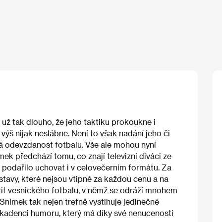
 už tak dlouho, že jeho taktiku prokoukne i
ýš nijak neslábne. Není to však nadání jeho či
tá odevzdanost fotbalu. Vše ale mohou nyní
nímek předchází tomu, co znají televizní diváci ze
vi podařilo uchovat i v celovečerním formátu. Za
avy, které nejsou vtipné za každou cenu a na
orit vesnického fotbalu, v němž se odráží mnohem
 Snímek tak nejen trefně vystihuje jedinečné
i kadenci humoru, který má díky své nenucenosti