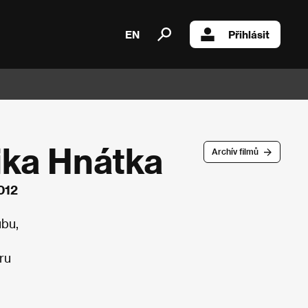
EN
Přihlásit
ika Hnátka
Archív filmů
012
ubu,
ru