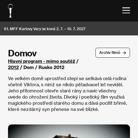
61. MFF Karlovy Vary se koná 2. 7. – 10. 7. 2027
Domov
Archív filmů
Hlavní program - mimo soutěž
/
2012
/ Dom / Rusko 2012
Ve velkém domě uprostřed stepi se setkává celá rodina
včetně Viktora, s nímž se nikdo pětadvacet let neviděl.
Jeho přítomnost otevře staré rány a navíc všechny
uvede do ohrožení života. Divoký i poetický film využívá
magického prostředí starého domu a dává pocítit břímě,
které nezdárný syn přenese na své blízké.