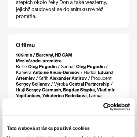
stepích okolo řeky Don a také westerny,
jejichž osudovost se do snímku rovněž
promítla.
O filmu
109 min / Barevný, HD CAM
Mezinárodní premiéra
Režie
Oleg Pogodin
/ Scénář
Oleg Pogodin
/
Kamera
Antoine Vivas-Denisov
/ Hudba
Eduard
Artemiev
/ Střih
Alexander Amirov
/ Producent
Sergey Selianov
/ Výroba
Central Partnership
/
Hrají
Sergey Garmash, Bogdan Stupka, Vladimir
Yepifantsev, Yekaterina Rednikova, Larisa
Malevannaya, Igor Savochkin
/ Kontakt
Films
Boutique
www:
www.eng.dom-film.ru/
Tato webová stránka používá cookies