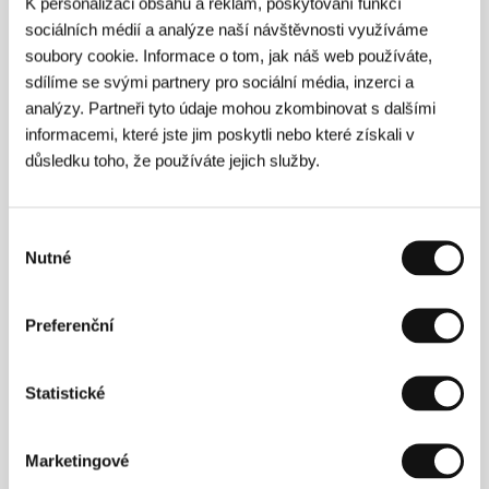
K personalizaci obsahu a reklam, poskytování funkcí
Režie
sociálních médií a analýze naší návštěvnosti využíváme
soubory cookie. Informace o tom, jak náš web používáte,
sdílíme se svými partnery pro sociální média, inzerci a
analýzy. Partneři tyto údaje mohou zkombinovat s dalšími
informacemi, které jste jim poskytli nebo které získali v
důsledku toho, že používáte jejich služby.
Výběr
Nutné
souhlasu
Preferenční
Statistické
Oleg Pogodin
(1965, Salsk, Rusko) vystudoval
filmovou scenáristiku na moskevské vysoké filmové
Marketingové
škole VGIK (1993). Na začátku devadesátých let se