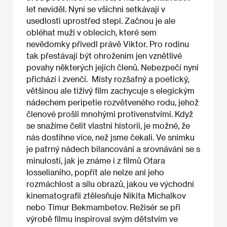
let neviděl. Nyní se všichni setkávají v
usedlosti uprostřed stepi. Začnou je ale
obléhat muži v oblecích, které sem
nevědomky přivedl právě Viktor. Pro rodinu
tak přestávají být ohrožením jen vznětlivé
povahy některých jejích členů. Nebezpečí nyní
přichází i zvenčí. Místy rozšafný a poetický,
většinou ale tíživý film zachycuje s elegickým
nádechem peripetie rozvětveného rodu, jehož
členové prošli mnohými protivenstvími. Když
se snažíme čelit vlastní historii, je možné, že
nás dostihne více, než jsme čekali. Ve snímku
je patrný nádech bilancování a srovnávání se s
minulostí, jak je známe i z filmů Otara
Iosselianiho, popřít ale nelze ani jeho
rozmáchlost a sílu obrazů, jakou ve východní
kinematografii ztělesňuje Nikita Michalkov
nebo Timur Bekmambetov. Režisér se při
výrobě filmu inspiroval svým dětstvím ve