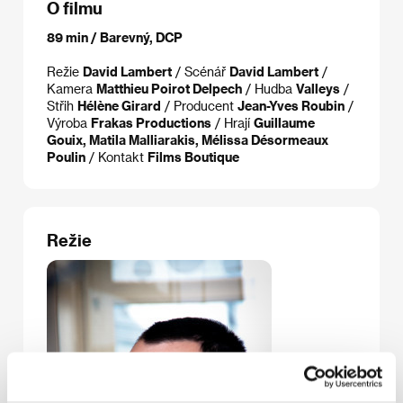
O filmu
89 min / Barevný, DCP
Režie
David Lambert
/ Scénář
David Lambert
/
Kamera
Matthieu Poirot Delpech
/ Hudba
Valleys
/
Střih
Hélène Girard
/ Producent
Jean-Yves Roubin
/
Výroba
Frakas Productions
/ Hrají
Guillaume
Gouix, Matila Malliarakis, Mélissa Désormeaux
Poulin
/ Kontakt
Films Boutique
Režie