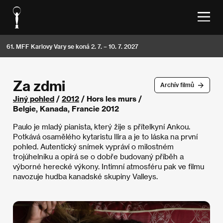
61. MFF Karlovy Vary se koná 2. 7. – 10. 7. 2027
Za zdmi
Archív filmů
Jiný pohled
/
2012
/ Hors les murs /
Belgie, Kanada, Francie 2012
Paulo je mladý pianista, který žije s přítelkyní Ankou.
Potkává osamělého kytaristu Ilira a je to láska na první
pohled. Autentický snímek vypráví o milostném
trojúhelníku a opírá se o dobře budovaný příběh a
výborné herecké výkony. Intimní atmosféru pak ve filmu
navozuje hudba kanadské skupiny Valleys.