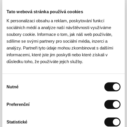
Tato webová stránka používá cookies
K personalizaci obsahu a reklam, poskytování funkcí
sociálních médií a analýze naší návštěvnosti využíváme
soubory cookie. Informace o tom, jak náš web používáte,
sdílíme se svými partnery pro sociální média, inzerci a
analýzy. Partneři tyto údaje mohou zkombinovat s dalšími
informacemi, které jste jim poskytli nebo které získali v
důsledku toho, že používáte jejich služby.
David Lambert
(1974, Ardeny, Belgie) vystudoval
romanistiku na univerzitě v Liège. Začal pracovat
Výběr
jako divadelní dramaturg a ve svých třiceti letech se
Nutné
stal scenáristou. Dva roky se podílel na dětské
souhlasu
televizní show
Ici Blabla
pro televizi RTBF a
spolupracoval na scénářích mnoha francouzských a
belgických režisérů, například na belgickém snímku
Preferenční
La régate
(2009). Jeho první krátkometrážní snímek
Vivre encore un peu
(2009) byl promítán na MFF v
Locarnu a na mnoha dalších festivalech a získal
Statistické
četné ceny.
Za zdmi
je jeho celovečerní debut a na