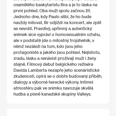
osamělého baskytaristu Ilira a je to láska na
první pohled. Oba muži spolu začnou žít.
Jednoho dne, kdy Paulo slíbí, že ho bude
navždy milovat, Ilir odjíždí na koncert, ale zpět
se nevrátí. Pravdivý, upřímný a autentický
snímek sice vypráví o homosexuálním vztahu,
ale v podstatě jde o milostný trojúhelník, v
němž nezáleží na tom, kdo jsou jeho
protagonisté a jakého jsou pohlaví. Nejistotu,
zradu, lásku a nenávist prožívají muži i ženy
stejně. Filmový debut belgického režiséra
Davida Lamberta nezapře jeho scenáristické
zkušenosti, opírá se o dobře budovaný příběh,
dialogy a výborné herecké výkony. Intimní
atmosféru pak ve snímku navozuje skvělá
hudba a písně kanadské skupiny Valleys.