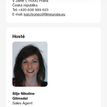
V Jámě 1, 11000, Praha
Česká republika
Tel: +420 608 989 623
E-mail:
ivan.hronec@filmeurope.eu
Hosté
Silje Nikoline
Glimsdal
Sales Agent