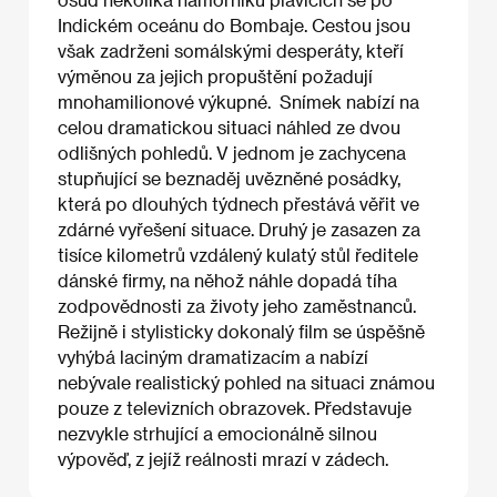
Indickém oceánu do Bombaje. Cestou jsou
však zadrženi somálskými desperáty, kteří
výměnou za jejich propuštění požadují
mnohamilionové výkupné. Snímek nabízí na
celou dramatickou situaci náhled ze dvou
odlišných pohledů. V jednom je zachycena
stupňující se beznaděj uvězněné posádky,
která po dlouhých týdnech přestává věřit ve
zdárné vyřešení situace. Druhý je zasazen za
tisíce kilometrů vzdálený kulatý stůl ředitele
dánské firmy, na něhož náhle dopadá tíha
zodpovědnosti za životy jeho zaměstnanců.
Režijně i stylisticky dokonalý film se úspěšně
vyhýbá laciným dramatizacím a nabízí
nebývale realistický pohled na situaci známou
pouze z televizních obrazovek. Představuje
nezvykle strhující a emocionálně silnou
výpověď, z jejíž reálnosti mrazí v zádech.