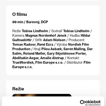
O filmu
99 min / Barevný, DCP
Režie
Tobias Lindholm
/ Scénář
Tobias Lindholm
/
Kamera
Magnus Nordenhof Jønck
/ Hudba
Hildur
Guðnadóttir
/ Střih
Adam Nielsen
/ Producent
Tomas Radoor, René Ezra
/ Výroba
Nordisk Film
Production
/ Hrají
Pilou Asbæk, Søren Malling, Dar
Salim, Roland Møller, Gary Skjoldmose Porter,
Abdihakin Asgar, Amalie Alstrup
/ Kontakt
TrustNordisk, Film Europe s.r.o.
/ Distributor
Film
Europe s.r.o.
Režie