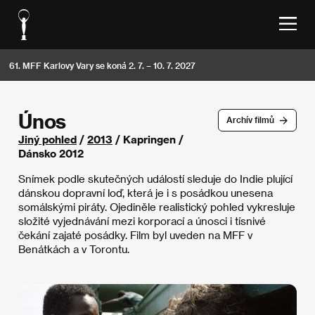
61. MFF Karlovy Vary se koná 2. 7. – 10. 7. 2027
Únos
Archív filmů
Jiný pohled
/
2013
/ Kapringen /
Dánsko 2012
Snímek podle skutečných událostí sleduje do Indie plující
dánskou dopravní loď, která je i s posádkou unesena
somálskými piráty. Ojediněle realistický pohled vykresluje
složité vyjednávání mezi korporací a únosci i tísnivé
čekání zajaté posádky. Film byl uveden na MFF v
Benátkách a v Torontu.