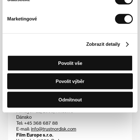
2010), který byl oceněn prestižní britskou Cenou
BAFTA. Jako scenárista velmi úzce spolupracoval s
předním dánským filmařem Thomasem Vinterbergem,
Marketingové
s nímž napsal scénáře k filmům
Submarino
(2010),
ten byl uveden na Berlinale, a
Hon
(
Jagten
, 2012),
prezentovaný v hlavní canneské soutěži. Oba byly v
předchozích letech uvedeny na MFF Karlovy Vary.
Českým divákům byl festivalem zprostředkován i
Zobrazit detaily
Lindholmův celovečerní debut
R
(2010), mnohdy
označovaný za nejlepší vězeňský film posledních let.
Ani
Únos
(2012), jeho druhý film, neuhýbá před
Povolit vše
surovostí současné reality.
Povolit výběr
Kontakty
Odmítnout
TrustNordisk
Filmbyen 22, 2650, Hvidovre
Dánsko
Tel: +45 368 687 88
E-mail:
info@trustnordisk.com
Film Europe s.r.o.