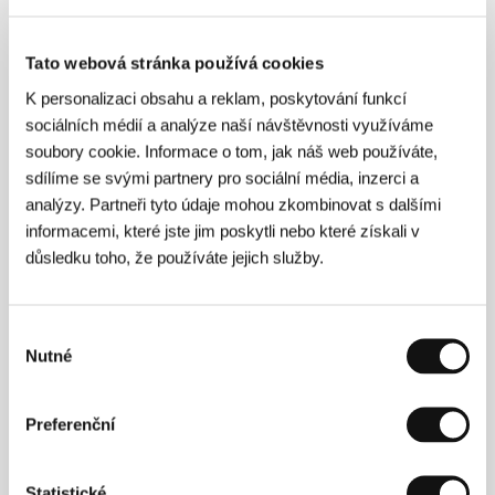
Tato webová stránka používá cookies
K personalizaci obsahu a reklam, poskytování funkcí
sociálních médií a analýze naší návštěvnosti využíváme
soubory cookie. Informace o tom, jak náš web používáte,
sdílíme se svými partnery pro sociální média, inzerci a
analýzy. Partneři tyto údaje mohou zkombinovat s dalšími
informacemi, které jste jim poskytli nebo které získali v
důsledku toho, že používáte jejich služby.
Výběr
Nutné
souhlasu
Tobias Lindholm
(1977) patří k nejzajímavějším
autorům současného dánského filmu. Absolvoval
Preferenční
katedru scenáristiky na Dánské národní filmové škole
(2007). Následně pracoval pro televizi, kde na sebe
upozornil jako jeden z autorů seriálu
Borgen
(od roku
Statistické