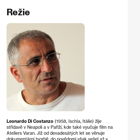
Režie
Leonardo Di Costanzo
(1958, Ischia, Itálie) žije
střídavě v Neapoli a v Paříži, kde také vyučuje film na
Ateliers Varan. Již od devadesátých let se věnuje
dokumentární tvorbě, do povědomí však vešel až v