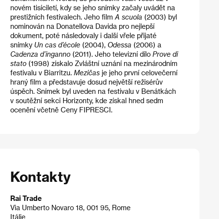
novém tisíciletí, kdy se jeho snímky začaly uvádět na
prestižních festivalech. Jeho film
A scuola
(2003) byl
nominován na Donatellova Davida pro nejlepší
dokument, poté následovaly i další vřele přijaté
snímky
Un cas d’école
(2004),
Odessa
(2006) a
Cadenza d’inganno
(2011). Jeho televizní dílo
Prove di
stato
(1998) získalo Zvláštní uznání na mezinárodním
festivalu v Biarritzu.
Mezičas
je jeho první celovečerní
hraný film a představuje dosud největší režisérův
úspěch. Snímek byl uveden na festivalu v Benátkách
v soutěžní sekci Horizonty, kde získal hned sedm
ocenění včetně Ceny FIPRESCI.
Kontakty
Rai Trade
Via Umberto Novaro 18, 001 95, Rome
Itálie