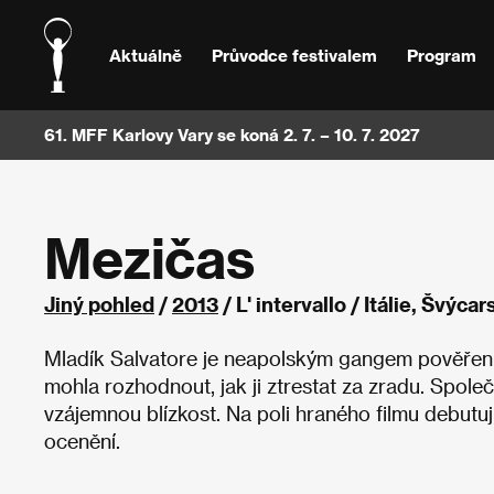
Aktuálně
Průvodce festivalem
Program
61. MFF Karlovy Vary se koná 2. 7. – 10. 7. 2027
Mezičas
Jiný pohled
/
2013
/ L' intervallo / Itálie, Švý
Mladík Salvatore je neapolským gangem pověřen p
mohla rozhodnout, jak ji ztrestat za zradu. Spol
vzájemnou blízkost. Na poli hraného filmu debutuj
ocenění.