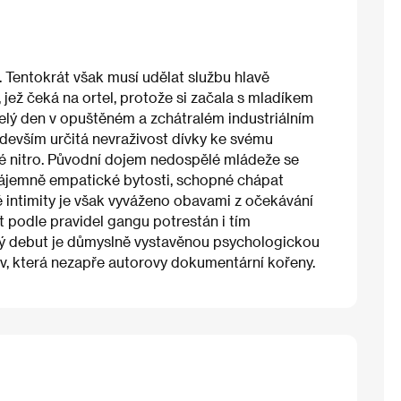
. Tentokrát však musí udělat službu hlavě
jež čeká na ortel, protože si začala s mladíkem
elý den v opuštěném a zchátralém industriálním
devším určitá nevraživost dívky ke svému
vé nitro. Původní dojem nedospělé mládeže se
vzájemně empatické bytosti, schopné chápat
 intimity je však vyváženo obavami z očekávání
 podle pravidel gangu potrestán i tím
aný debut je důmyslně vystavěnou psychologickou
av, která nezapře autorovy dokumentární kořeny.