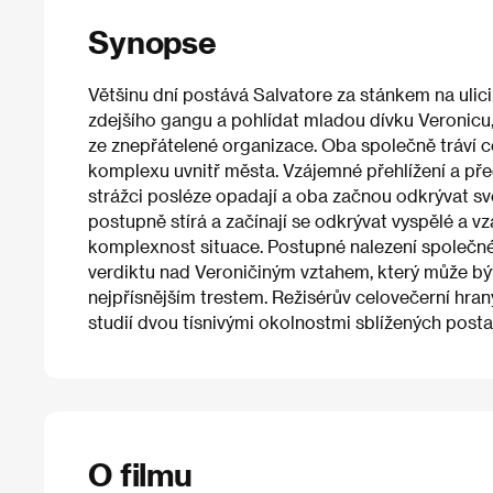
Synopse
Většinu dní postává Salvatore za stánkem na ulici
zdejšího gangu a pohlídat mladou dívku Veronicu, 
ze znepřátelené organizace. Oba společně tráví c
komplexu uvnitř města. Vzájemné přehlížení a pře
strážci posléze opadají a oba začnou odkrývat s
postupně stírá a začínají se odkrývat vyspělé a 
komplexnost situace. Postupné nalezení společné
verdiktu nad Veroničiným vztahem, který může být
nejpřísnějším trestem. Režisérův celovečerní hr
studií dvou tísnivými okolnostmi sblížených post
O filmu