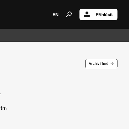
EN
Přihlásit
Archív filmů
e
edm