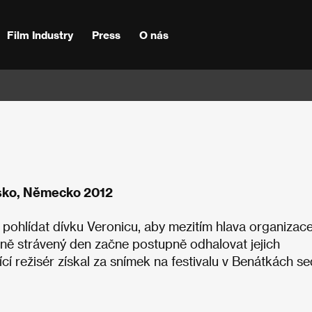
Film Industry
Press
O nás
carsko, Německo 2012
ohlídat dívku Veronicu, aby mezitím hlava organizac
ečně strávený den začne postupně odhalovat jejich
ící režisér získal za snímek na festivalu v Benátkách s