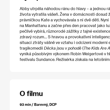
Abby utrpěla náhodou ránu do hlavy – a jednou ráno
života vytratila vášeň. Žena v domácnosti dosud 
právničkou Kate a vychovávala s ní dvě děti. Nyní
na Manhattanu a začne přes den pracovat jako lux
pečlivě vybírá, různorodé zážitky z tajné existence 
zdravý rozum… S hravou a provokativní intelige
situaci ztráty vášně ve vztahu i odcizení moderní
tragikomedii
Děcka jsou v pohodě
(
The Kids Are A
vyniká působivým výkonem Robin Weigertové v hlav
festivalu Sundance. Režisérka získala na letošním
O filmu
93 min / Barevný, DCP