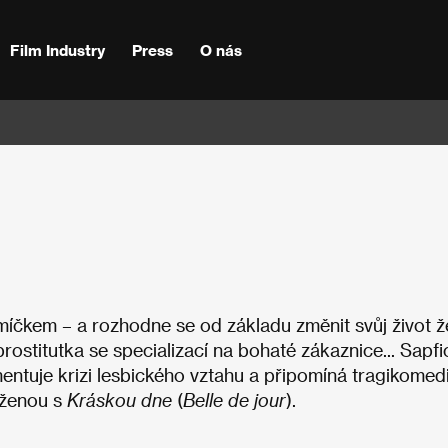
Film Industry
Press
O nás
íčkem – a rozhodne se od základu změnit svůj život ž
ostitutka se specializací na bohaté zákaznice... Sapfi
ntuje krizi lesbického vztahu a připomíná tragikomedi
íženou s
Kráskou dne
(
Belle de jour
).