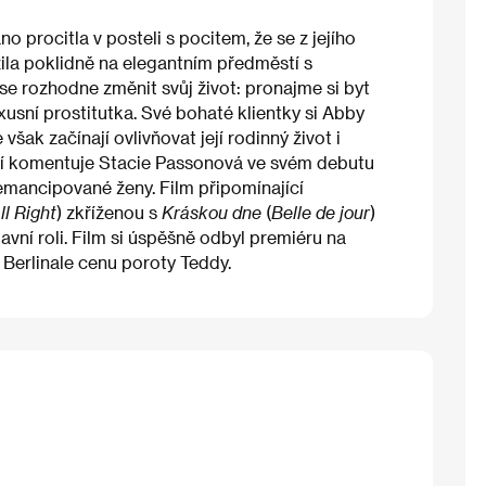
 procitla v posteli s pocitem, že se z jejího
žila poklidně na elegantním předměstí s
 se rozhodne změnit svůj život: pronajme si byt
usní prostitutka. Své bohaté klientky si Abby
však začínají ovlivňovat její rodinný život i
ncí komentuje Stacie Passonová ve svém debutu
 emancipované ženy. Film připomínající
ll Right
) zkříženou s
Kráskou dne
(
Belle de jour
)
ní roli. Film si úspěšně odbyl premiéru na
 Berlinale cenu poroty Teddy.