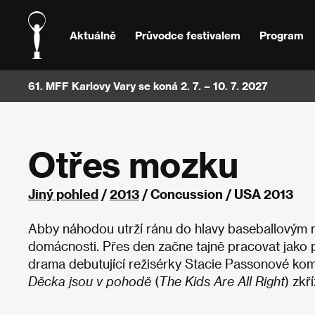
Aktuálně
Průvodce festivalem
Program
61. MFF Karlovy Vary se koná 2. 7. – 10. 7. 2027
Otřes mozku
Jiný pohled
/
2013
/ Concussion / USA 2013
Abby náhodou utrží ránu do hlavy baseballovým m
domácnosti. Přes den začne tajně pracovat jako pr
drama debutující režisérky Stacie Passonové kome
Děcka jsou v pohodě
(
The Kids Are All Right
) zkř