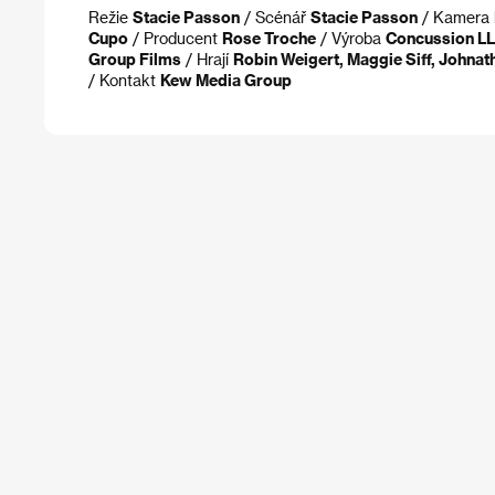
Režie
Stacie Passon
/ Scénář
Stacie Passon
/ Kamera
Cupo
/ Producent
Rose Troche
/ Výroba
Concussion LLC
Group Films
/ Hrají
Robin Weigert, Maggie Siff, Johna
/ Kontakt
Kew Media Group