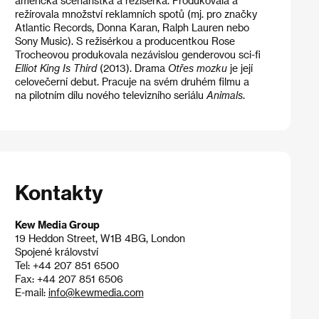
americká scenáristka a režisérka. Produkovala a
režírovala množství reklamních spotů (mj. pro značky
Atlantic Records, Donna Karan, Ralph Lauren nebo
Sony Music). S režisérkou a producentkou Rose
Trocheovou produkovala nezávislou genderovou sci-fi
Elliot King Is Third
(2013). Drama
Otřes mozku
je její
celovečerní debut. Pracuje na svém druhém filmu a
na pilotním dílu nového televizního seriálu
Animals
.
Kontakty
Kew Media Group
19 Heddon Street, W1B 4BG, London
Spojené království
Tel: +44 207 851 6500
Fax: +44 207 851 6506
E-mail:
info@kewmedia.com