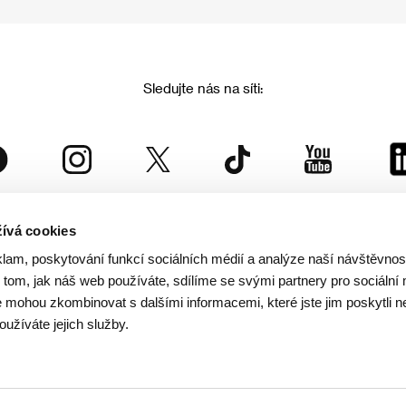
Sledujte nás na síti:
ívá cookies
Mezinárodní filmový festival Karlovy Vary
klam, poskytování funkcí sociálních médií a analýze naší návštěvno
je součástí rodiny KVIFF Group, která zastřešuje i další projekty:
tom, jak náš web používáte, sdílíme se svými partnery pro sociální 
je mohou zkombinovat s dalšími informacemi, které jste jim poskytli n
oužíváte jejich služby.
© 2026 KVIFF GROUP
rana soukromí návštěvníků webu
/
VOP
/
Ochrana osobních údajů
/
Reklamační řád
/
Statut 