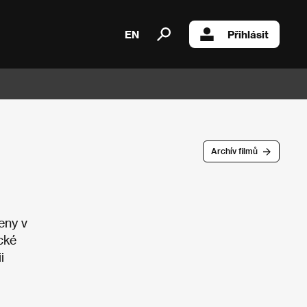
EN
Přihlásit
Archív filmů
eny v
cké
i