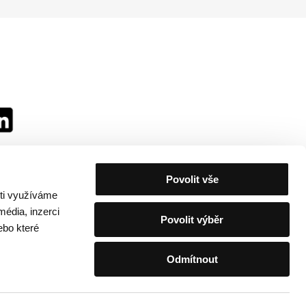
Povolit vše
sti využíváme
média, inzerci
Povolit výběr
ebo které
Odmítnout
festivalu
/
Kontakty