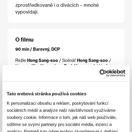
zprostředkovaně i o divácích – mnohé
vypovídají.
O filmu
90 min / Barevný, DCP
Režie
Hong Sang-soo
/ Scénář
Hong Sang-soo
/
Kamera
Kim Hyung-koo, Park Hong-yeol
/ Hudba
Jeong Yong-jin
/ Střih
Hahm Sung-won, Son Yeon-ji
/ Producent
Kim Kyoung-hee
/ Výroba
JEONWONSA Film
/ Hrají
Jung Eun-chae, Lee
Sunk-yun
/ Kontakt
Finecut Co., Ltd
Tato webová stránka používá cookies
K personalizaci obsahu a reklam, poskytování funkcí
sociálních médií a analýze naší návštěvnosti využíváme
Režie
soubory cookie. Informace o tom, jak náš web používáte,
sdílíme se svými partnery pro sociální média, inzerci a
analýzy. Partneři tyto údaje mohou zkombinovat s dalšími