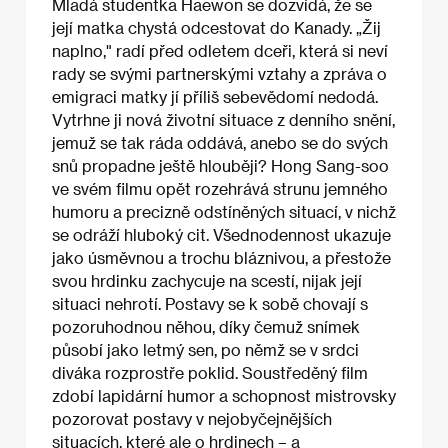
Mladá studentka Haewon se dozvídá, že se
její matka chystá odcestovat do Kanady. „Žij
naplno," radí před odletem dceři, která si neví
rady se svými partnerskými vztahy a zpráva o
emigraci matky jí příliš sebevědomí nedodá.
Vytrhne ji nová životní situace z denního snění,
jemuž se tak ráda oddává, anebo se do svých
snů propadne ještě hlouběji? Hong Sang-soo
ve svém filmu opět rozehrává strunu jemného
humoru a precizně odstíněných situací, v nichž
se odráží hluboký cit. Všednodennost ukazuje
jako úsměvnou a trochu bláznivou, a přestože
svou hrdinku zachycuje na scestí, nijak její
situaci nehrotí. Postavy se k sobě chovají s
pozoruhodnou něhou, díky čemuž snímek
působí jako letmý sen, po němž se v srdci
diváka rozprostře poklid. Soustředěný film
zdobí lapidární humor a schopnost mistrovsky
pozorovat postavy v nejobyčejnějších
situacích, které ale o hrdinech – a