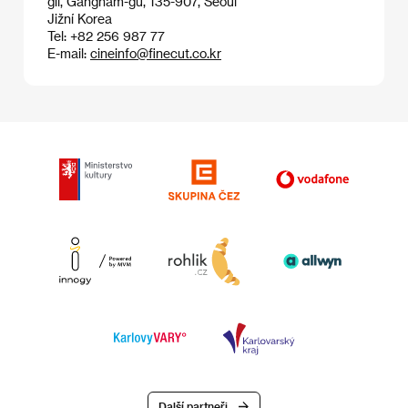
gil, Gangnam-gu, 135-907, Seoul
Jižní Korea
Tel: +82 256 987 77
E-mail:
cineinfo@finecut.co.kr
Další partneři