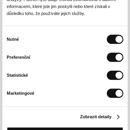
informacemi, které jste jim poskytli nebo které získali v
důsledku toho, že používáte jejich služby.
Výběr
Nutné
souhlasu
Preferenční
Statistické
Marketingové
Hong Sang-soo
(1960, Soul) patří k
nejvýznamnějším jihokorejským autorským režisérům.
Zobrazit detaily
Počínaje snímkem
Den, kdy prase spadlo do studny
(
Daijiga umule pajinnal
, 1996 – sekce