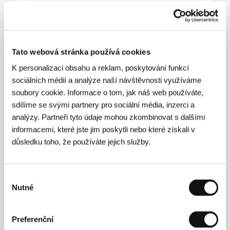
O filmu
110 min / Barevný, DCP
Tato webová stránka používá cookies
Režie
Leszek Dawid
/ Scénář
Maciej Pisuk
/
K personalizaci obsahu a reklam, poskytování funkcí
Kamera
Radosław Ładczuk
/ Hudba
Paktofonika,
sociálních médií a analýze naší návštěvnosti využíváme
Rahim, Fokus
/ Střih
Jarosław Kamiński
/
soubory cookie. Informace o tom, jak náš web používáte,
Producent
Jerzy Kapuściński, Łukasz Barczyk
/
sdílíme se svými partnery pro sociální média, inzerci a
Výroba
Studio Filmowe Kadr
/ Hrají
Marcin
Kowalczyk, Tomasz Schuchardt, Dawid Ogrodnik
/
analýzy. Partneři tyto údaje mohou zkombinovat s dalšími
Kontakt
Studio Filmowe KADR
informacemi, které jste jim poskytli nebo které získali v
důsledku toho, že používáte jejich služby.
Režie
Výběr
Nutné
souhlasu
Preferenční