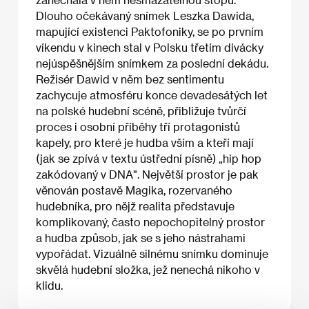
Dlouho očekávaný snímek Leszka Dawida,
mapující existenci Paktofoniky, se po prvním
víkendu v kinech stal v Polsku třetím divácky
nejúspěšnějším snímkem za poslední dekádu.
Režisér Dawid v něm bez sentimentu
zachycuje atmosféru konce devadesátých let
na polské hudební scéně, přibližuje tvůrčí
proces i osobní příběhy tří protagonistů
kapely, pro které je hudba vším a kteří mají
(jak se zpívá v textu ústřední písně) „hip hop
zakódovaný v DNA". Největší prostor je pak
věnován postavě Magika, rozervaného
hudebníka, pro nějž realita představuje
komplikovaný, často nepochopitelný prostor
a hudba způsob, jak se s jeho nástrahami
vypořádat. Vizuálně silnému snímku dominuje
skvělá hudební složka, jež nenechá nikoho v
klidu.