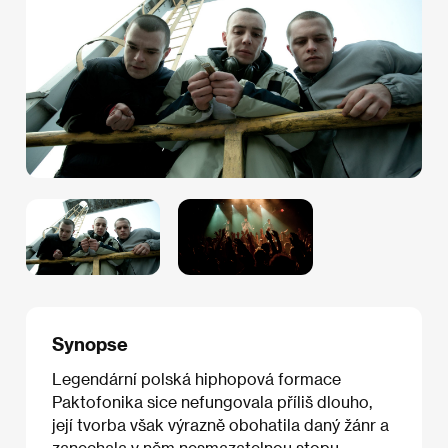
Synopse
Legendární polská hiphopová formace
Paktofonika sice nefungovala příliš dlouho,
její tvorba však výrazně obohatila daný žánr a
zanechala v něm nesmazatelnou stopu.