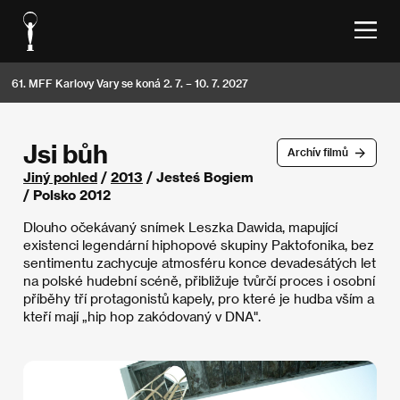
61. MFF Karlovy Vary se koná 2. 7. – 10. 7. 2027
Jsi bůh
Archív filmů
Jiný pohled
/
2013
/ Jesteś Bogiem
/ Polsko 2012
Dlouho očekávaný snímek Leszka Dawida, mapující
existenci legendární hiphopové skupiny Paktofonika, bez
sentimentu zachycuje atmosféru konce devadesátých let
na polské hudební scéně, přibližuje tvůrčí proces i osobní
příběhy tří protagonistů kapely, pro které je hudba vším a
kteří mají „hip hop zakódovaný v DNA".