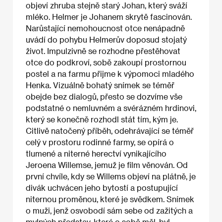
objeví zhruba stejně starý Johan, který sváží
mléko. Helmer je Johanem skrytě fascinován.
Narůstající nemohoucnost otce nenápadně
uvádí do pohybu Helmerův doposud stojatý
život. Impulzivně se rozhodne přestěhovat
otce do podkroví, sobě zakoupí prostornou
postel a na farmu přijme k výpomoci mladého
Henka. Vizuálně bohatý snímek se téměř
obejde bez dialogů, přesto se dozvíme vše
podstatné o nemluvném a svérázném hrdinovi,
který se konečně rozhodl stát tím, kým je.
Citlivě natočený příběh, odehrávající se téměř
celý v prostoru rodinné farmy, se opírá o
tlumené a niterné herectví vynikajícího
Jeroena Willemse, jemuž je film věnován. Od
první chvíle, kdy se Willems objeví na plátně, je
divák uchvácen jeho bytostí a postupující
niternou proměnou, které je svědkem. Snímek
o muži, jenž osvobodí sám sebe od zažitých a
mylných představ, které o sobě měl, byl