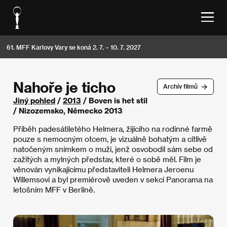
61. MFF Karlovy Vary se koná 2. 7. – 10. 7. 2027
Nahoře je ticho
Archív filmů
Jiný pohled
/
2013
/ Boven is het stil
/ Nizozemsko, Německo 2013
Příběh padesátiletého Helmera, žijícího na rodinné farmě
pouze s nemocným otcem, je vizuálně bohatým a citlivě
natočeným snímkem o muži, jenž osvobodil sám sebe od
zažitých a mylných představ, které o sobě měl. Film je
věnován vynikajícímu představiteli Helmera Jeroenu
Willemsovi a byl premiérově uveden v sekci Panorama na
letošním MFF v Berlíně.