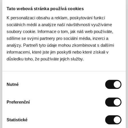
Režie
Tato webová stránka používá cookies
K personalizaci obsahu a reklam, poskytování funkcí
sociálních médií a analýze naší návštěvnosti využíváme
soubory cookie. Informace o tom, jak náš web používáte,
sdílíme se svými partnery pro sociální média, inzerci a
analýzy. Partneři tyto údaje mohou zkombinovat s dalšími
informacemi, které jste jim poskytli nebo které získali v
důsledku toho, že používáte jejich služby.
Výběr
Nutné
souhlasu
Preferenční
Nanouk Leopoldová
(1968, Rotterdam) se nejprve
věnovala designu. V roce 1992 ukončila studia na
Statistické
Akademii výtvarných umění v Rotterdamu a v roce