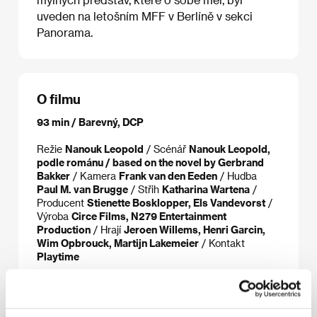
uveden na letošním MFF v Berlíně v sekci
Panorama.
O filmu
93 min / Barevný, DCP
Režie
Nanouk Leopold
/ Scénář
Nanouk Leopold,
podle románu / based on the novel by Gerbrand
Bakker
/ Kamera
Frank van den Eeden
/ Hudba
Paul M. van Brugge
/ Střih
Katharina Wartena
/
Producent
Stienette Bosklopper, Els Vandevorst
/
Výroba
Circe Films, N279 Entertainment
Production
/ Hrají
Jeroen Willems, Henri Garcin,
Wim Opbrouck, Martijn Lakemeier
/ Kontakt
Playtime