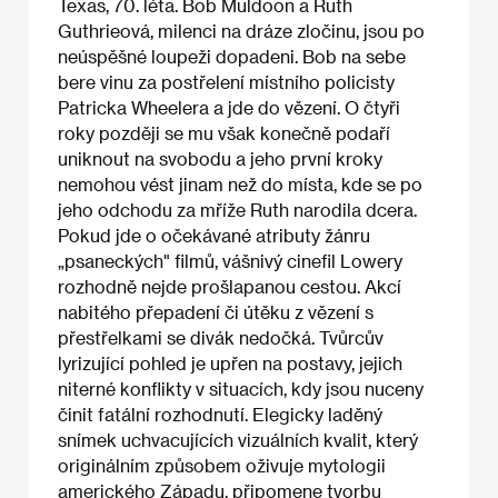
Texas, 70. léta. Bob Muldoon a Ruth
Guthrieová, milenci na dráze zločinu, jsou po
neúspěšné loupeži dopadeni. Bob na sebe
bere vinu za postřelení místního policisty
Patricka Wheelera a jde do vězení. O čtyři
roky později se mu však konečně podaří
uniknout na svobodu a jeho první kroky
nemohou vést jinam než do místa, kde se po
jeho odchodu za mříže Ruth narodila dcera.
Pokud jde o očekávané atributy žánru
„psaneckých" filmů, vášnivý cinefil Lowery
rozhodně nejde prošlapanou cestou. Akcí
nabitého přepadení či útěku z vězení s
přestřelkami se divák nedočká. Tvůrcův
lyrizující pohled je upřen na postavy, jejich
niterné konflikty v situacích, kdy jsou nuceny
činit fatální rozhodnutí. Elegicky laděný
snímek uchvacujících vizuálních kvalit, který
originálním způsobem oživuje mytologii
amerického Západu, připomene tvorbu