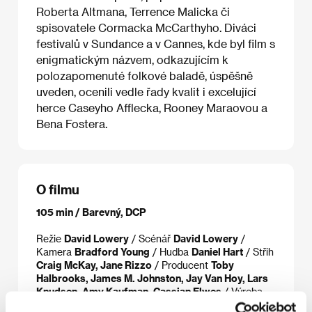
Roberta Altmana, Terrence Malicka či
spisovatele Cormacka McCarthyho. Diváci
festivalů v Sundance a v Cannes, kde byl film s
enigmatickým názvem, odkazujícím k
polozapomenuté folkové baladě, úspěšně
uveden, ocenili vedle řady kvalit i excelující
herce Caseyho Afflecka, Rooney Maraovou a
Bena Fostera.
O filmu
105 min / Barevný, DCP
Režie
David Lowery
/ Scénář
David Lowery
/
Kamera
Bradford Young
/ Hudba
Daniel Hart
/ Střih
Craig McKay, Jane Rizzo
/ Producent
Toby
Halbrooks, James M. Johnston, Jay Van Hoy, Lars
Knudsen, Amy Kaufman, Cassian Elwes
/ Výroba
Parts & Labor
/ Hrají
Rooney Mara, Casey Affleck,