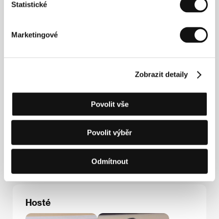
jmenován jednou z 25 nových tváří nezávislého filmu.
Statistické
Letos v lednu jej časopis
Variety
zařadil mezi deset
pozoruhodných režisérů současnosti. Vedle
Ain’t
Them Bodies Saints
uvedl letošní festival v Sundance
Marketingové
i snímek
Pit Stop
, jehož byl spoluscenáristou, a také
Upstream Color
, na kterém se podílel jako střihač.
Zobrazit detaily
Kontakty
Povolit vše
The Weinstein Company
345 Hudson St., 13th Floor, 100 14, New York
Spojené státy americké
Povolit výběr
Tel: +1 646 862 3402
Fax: +1 917 368 6986
E-mail:
international@weinsteinco.com
Odmítnout
Hosté