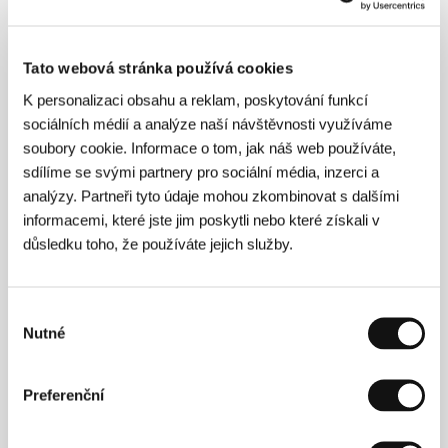
Ben Foster
/ Kontakt
The Weinstein Company
Tato webová stránka používá cookies
Režie
K personalizaci obsahu a reklam, poskytování funkcí
sociálních médií a analýze naší návštěvnosti využíváme
soubory cookie. Informace o tom, jak náš web používáte,
sdílíme se svými partnery pro sociální média, inzerci a
analýzy. Partneři tyto údaje mohou zkombinovat s dalšími
informacemi, které jste jim poskytli nebo které získali v
důsledku toho, že používáte jejich služby.
Výběr
David Lowery
(Milwaukee, Wisconsin), režisér a
Nutné
souhlasu
scenárista, žije od osmi let v Texasu. Jeho filmy, např.
celovečerní
St. Nick
(2009) či krátkometrážní
Pioneer
(2011), byly prezentovány na festivalech po
Preferenční
celém světě, mimo jiné v Sundance či na South by
Southwest. Účastnil se workshopů na Berlinale
Talent Campus či Sundance Labs, v roce 2011 byl