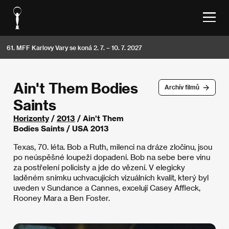
61. MFF Karlovy Vary se koná 2. 7. – 10. 7. 2027
Ain't Them Bodies
Archív filmů
Saints
Horizonty
/
2013
/ Ain't Them
Bodies Saints / USA 2013
Texas, 70. léta. Bob a Ruth, milenci na dráze zločinu, jsou
po neúspěšné loupeži dopadeni. Bob na sebe bere vinu
za postřelení policisty a jde do vězení. V elegicky
laděném snímku uchvacujících vizuálních kvalit, který byl
uveden v Sundance a Cannes, excelují Casey Affleck,
Rooney Mara a Ben Foster.