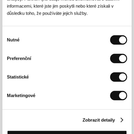
studia zakončila v roce 2006 a téhož roku zahájila
informacemi, které jste jim poskytli nebo které získali v
magisterská studia oboru režie na Hamburg Media
School. V roce 2008 odpromovala s vyznamenáním.
důsledku toho, že používáte jejich služby.
Během studií natočila řadu oceňovaných krátkých
filmů; její absolventský snímek
Şoreş & Şîrîn
obdržel
cenu CIVIS a byl nominován na cenu akademie za
Výběr
nejlepší krátký hraný film.
Tore tančí
, její celovečerní
Nutné
souhlasu
režijní debut, byl zařazen do hlavního programu MFF
v Cannes, kde se promítal v prestižní sekci Un
certain regard.
Preferenční
Statistické
Kontakty
Celluloid Dreams
Marketingové
2, rue Turgot, 75009, Paris
Francie
Tel: +33 149 700 370
E-mail:
info@celluloid-dreams.com
Pascale Ramonda
Zobrazit detaily
91 rue de Ménilmontant, 75020, Paris
Francie