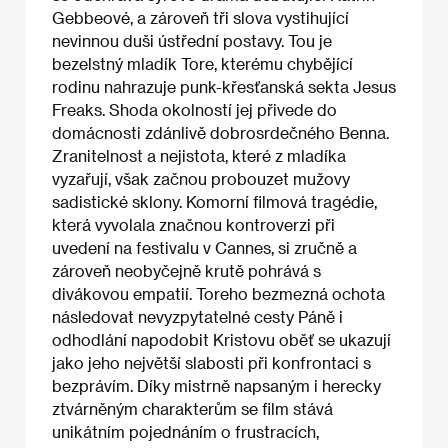
Gebbeové, a zároveň tři slova vystihující
nevinnou duši ústřední postavy. Tou je
bezelstný mladík Tore, kterému chybějící
rodinu nahrazuje punk-křesťanská sekta Jesus
Freaks. Shoda okolností jej přivede do
domácnosti zdánlivě dobrosrdečného Benna.
Zranitelnost a nejistota, které z mladíka
vyzařují, však začnou probouzet mužovy
sadistické sklony. Komorní filmová tragédie,
která vyvolala značnou kontroverzi při
uvedení na festivalu v Cannes, si zručně a
zároveň neobyčejně krutě pohrává s
divákovou empatií. Toreho bezmezná ochota
následovat nevyzpytatelné cesty Páně i
odhodlání napodobit Kristovu oběť se ukazují
jako jeho největší slabosti při konfrontaci s
bezprávím. Díky mistrně napsaným i herecky
ztvárněným charakterům se film stává
unikátním pojednáním o frustracích,