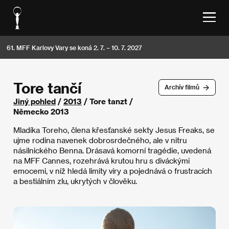
61. MFF Karlovy Vary se koná 2. 7. – 10. 7. 2027
Tore tančí
Archív filmů
Jiný pohled
/
2013
/ Tore tanzt /
Německo 2013
Mladíka Toreho, člena křesťanské sekty Jesus Freaks, se
ujme rodina navenek dobrosrdečného, ale v nitru
násilnického Benna. Drásavá komorní tragédie, uvedená
na MFF Cannes, rozehrává krutou hru s diváckými
emocemi, v níž hledá limity víry a pojednává o frustracích
a bestiálním zlu, ukrytých v člověku.