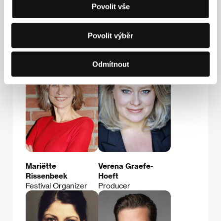
E-mail:
pascale@pascaleramonda.com
Povolit vše
Povolit výběr
Hosté
Odmítnout
Mariëtte
Verena Graefe-
Rissenbeek
Hoeft
Festival Organizer
Producer