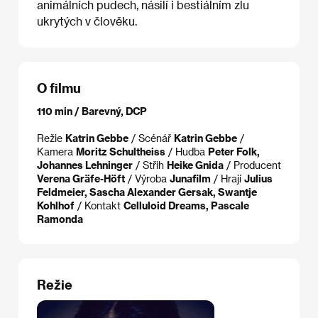
animálních pudech, násilí i bestiálním zlu
ukrytých v člověku.
O filmu
110 min / Barevný, DCP
Režie
Katrin Gebbe
/ Scénář
Katrin Gebbe
/
Kamera
Moritz Schultheiss
/ Hudba
Peter Folk,
Johannes Lehninger
/ Střih
Heike Gnida
/ Producent
Verena Gräfe-Höft
/ Výroba
Junafilm
/ Hrají
Julius
Feldmeier, Sascha Alexander Gersak, Swantje
Kohlhof
/ Kontakt
Celluloid Dreams, Pascale
Ramonda
Režie