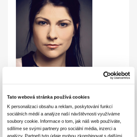
Tato webová stránka používá cookies
K personalizaci obsahu a reklam, poskytování funkcí
Katrin Gebbeová
(1983, Hörstel, Německo),
sociálních médií a analýze naší návštěvnosti využíváme
německá režisérka a scenáristka, začínala tvorbou
experimentálních filmů na Akademii vizuálních umění
soubory cookie. Informace o tom, jak náš web používáte,
a designu v nizozemském Enschede a na School of
sdílíme se svými partnery pro sociální média, inzerci a
the Museum of Fine Arts v Bostonu. Bakalářská
analýzy. Partneři tyto údaje mohou zkombinovat s dalšími