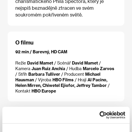
charismatického Phila Spectora, který je
nejspíš beznadějně ztracen ve svém
soukromém pokřiveném světě.
O filmu
92 min / Barevný, HD CAM
Režie
David Mamet
/ Scénář
David Mamet
/
Kamera
Juan Ruiz Anchía
/ Hudba
Marcelo Zarvos
/ Střih
Barbara Tulliver
/ Producent
Michael
Hausman
/ Výroba
HBO Films
/ Hrají
Al Pacino,
Helen Mirren, Chiwetel Ejiofor, Jeffrey Tambor
/
Kontakt
HBO Europe
Režie