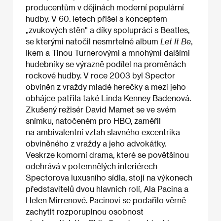
producentům v dějinách moderní populární
hudby. V 60. letech přišel s konceptem
„zvukových stěn" a díky spolupráci s Beatles,
se kterými natočil nesmrtelné album
Let It Be
,
Ikem a Tinou Turnerovými a mnohými dalšími
hudebníky se výrazně podílel na proměnách
rockové hudby. V roce 2003 byl Spector
obviněn z vraždy mladé herečky a mezi jeho
obhájce patřila také Linda Kenney Badenová.
Zkušený režisér David Mamet se ve svém
snímku, natočeném pro HBO, zaměřil
na ambivalentní vztah slavného excentrika
obviněného z vraždy a jeho advokátky.
Veskrze komorní drama, které se povětšinou
odehrává v potemnělých interiérech
Spectorova luxusního sídla, stojí na výkonech
představitelů dvou hlavních rolí, Ala Pacina a
Helen Mirrenové. Pacinovi se podařilo věrně
zachytit rozporuplnou osobnost