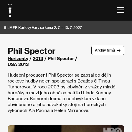
61. MFF Karlovy Vary se koná 2. 7. – 10. 7. 2027
Phil Spector
Archív filmů
Horizonty
/
2013
/ Phil Spector /
USA 2013
Hudební producent Phil Spector se zapsal do dějin
rockové hudby nejen spoluprací s Beatles či Tinou
Turnerovou. V roce 2003 byl obviněn z vraždy mladé
herečky a mezi jeho obhájce patřila i Linda Kenney
Badenová. Komorní drama o neobvyklém vztahu
obviněného a jeho advokátky stojí na hereckých
výkonech Ala Pacina a Helen Mirrenové.