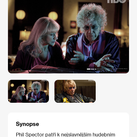
Synopse
Phil Spector patří k nejslavnějším hudebním