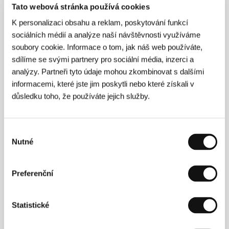
Tato webová stránka používá cookies
K personalizaci obsahu a reklam, poskytování funkcí
sociálních médií a analýze naší návštěvnosti využíváme
soubory cookie. Informace o tom, jak náš web používáte,
sdílíme se svými partnery pro sociální média, inzerci a
analýzy. Partneři tyto údaje mohou zkombinovat s dalšími
informacemi, které jste jim poskytli nebo které získali v
důsledku toho, že používáte jejich služby.
Výběr
Nutné
souhlasu
Preferenční
David Mamet
(1947, Chicago, Illinois) je dramatik,
Statistické
scenárista, režisér a producent. Za divadelní hru
Glengarry Glen Ross
(
Konkurenti
, 1984) získal
Pulitzerovu cenu a čtyři ceny Tony. Během své