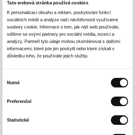
Tato webová stránka používá cookies
K personalizaci obsahu a reklam, poskytování funkcí
sociálních médií a analýze naší návštěvnosti využíváme
soubory cookie. Informace o tom, jak náš web používáte,
sdílíme se svými partnery pro sociální média, inzerci a
analýzy. Partneři tyto údaje mohou zkombinovat s dalšími
informacemi, které jste jim poskytli nebo které získali v
důsledku toho, že používáte jejich služby.
Výběr
Nutné
souhlasu
Preferenční
Giovanni Columbu
(1949, Nuoro, Sardinie, Itálie)
vystudoval architekturu na vysoké škole v Miláně,
svůj talent však rozvíjel mnoha směry. Je autorem
Statistické
několika knih o architektuře a filmu, současně však v
90. letech působil i jako kurátor uměleckého