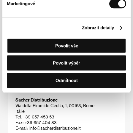
prostoru. Určitý čas byl také zaměstnán ve
Marketingové
veřejnoprávní italské televizi RAI, do jejíhož programu
přispěl několika dokumentárními snímky. Tvůrčím
způsobem se zapojil i do několika výtvarných
projektů a videoinstalací. V roce 1999 založil vlastní
Zobrazit detaily
produkční společnost Luches Film. O dva roky
později natočil svůj celovečerní režijní debut
Arcipelaghi
(2001), za jehož scénář byl několikrát
Povolit vše
oceněn. Do hlubšího povědomí však vstoupil až po
více než dekádě svým druhým režijním počinem
O
králi
(2012), který byl vybrán do programu
Mezinárodního filmového festivalu v Rotterdamu.
Povolit výběr
Odmítnout
Kontakty
Sacher Distribuzione
Via della Piramide Cestia, 1, 00153, Rome
Itálie
Tel: +39 657 453 53
Fax: +39 657 404 83
E-mail:
info@sacherdistribuzione.it