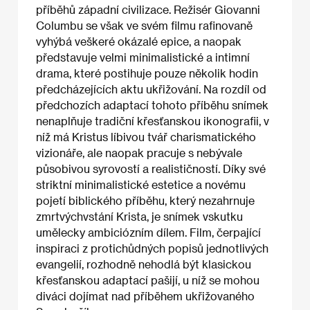
příběhů západní civilizace. Režisér Giovanni
Columbu se však ve svém filmu rafinovaně
vyhýbá veškeré okázalé epice, a naopak
představuje velmi minimalistické a intimní
drama, které postihuje pouze několik hodin
předcházejících aktu ukřižování. Na rozdíl od
předchozích adaptací tohoto příběhu snímek
nenaplňuje tradiční křesťanskou ikonografii, v
níž má Kristus líbivou tvář charismatického
vizionáře, ale naopak pracuje s nebývale
působivou syrovostí a realističností. Díky své
striktní minimalistické estetice a novému
pojetí biblického příběhu, který nezahrnuje
zmrtvýchvstání Krista, je snímek vskutku
umělecky ambiciózním dílem. Film, čerpající
inspiraci z protichůdných popisů jednotlivých
evangelií, rozhodně nehodlá být klasickou
křesťanskou adaptací pašijí, u níž se mohou
diváci dojímat nad příběhem ukřižovaného