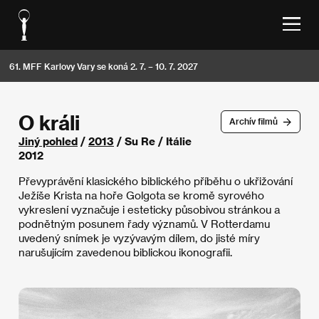
61. MFF Karlovy Vary se koná 2. 7. – 10. 7. 2027
O králi
Archív filmů
Jiný pohled
/
2013
/ Su Re / Itálie
2012
Převyprávění klasického biblického příběhu o ukřižování
Ježíše Krista na hoře Golgota se kromě syrového
vykreslení vyznačuje i esteticky působivou stránkou a
podnětným posunem řady významů. V Rotterdamu
uvedený snímek je vyzývavým dílem, do jisté míry
narušujícím zavedenou biblickou ikonografii.