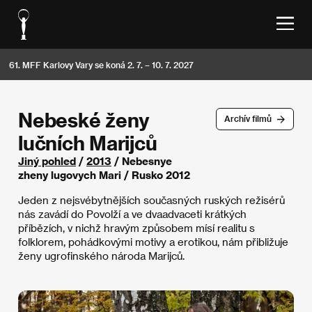
61. MFF Karlovy Vary se koná 2. 7. – 10. 7. 2027
Nebeské ženy
Archív filmů
lučních Marijců
Jiný pohled
/
2013
/ Nebesnye
zheny lugovych Mari / Rusko 2012
Jeden z nejsvébytnějších současných ruských režisérů
nás zavádí do Povolží a ve dvaadvaceti krátkých
příbězích, v nichž hravým způsobem mísí realitu s
folklorem, pohádkovými motivy a erotikou, nám přibližuje
ženy ugrofinského národa Marijců.