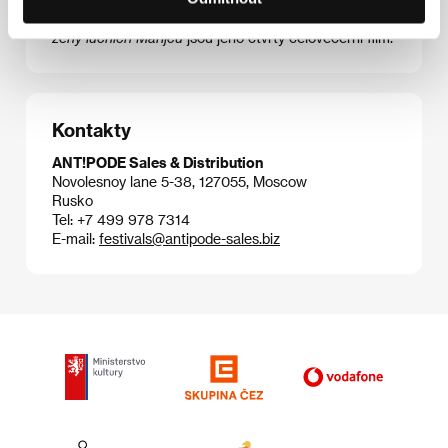
triptychu
The Fourth Dimension
(2012).
Nebeské
ženy lučních Marijců
jsou jeho čtvrtý celovečerní film.
Kontakty
ANT!PODE Sales & Distribution
Novolesnoy lane 5-38, 127055, Moscow
Rusko
Tel: +7 499 978 7314
E-mail:
festivals@antipode-sales.biz