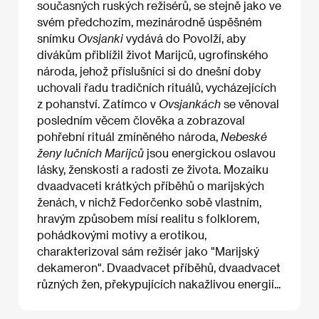
současných ruských režisérů, se stejně jako ve
svém předchozím, mezinárodně úspěšném
snímku
Ovsjanki
vydává do Povolží, aby
divákům přiblížil život Marijců, ugrofinského
národa, jehož příslušníci si do dnešní doby
uchovali řadu tradičních rituálů, vycházejících
z pohanství. Zatímco v
Ovsjankách
se věnoval
posledním věcem člověka a zobrazoval
pohřební rituál zmíněného národa,
Nebeské
ženy lučních Marijců
jsou energickou oslavou
lásky, ženskosti a radosti ze života. Mozaiku
dvaadvaceti krátkých příběhů o marijských
ženách, v nichž Fedorčenko sobě vlastním,
hravým způsobem mísí realitu s folklorem,
pohádkovými motivy a erotikou,
charakterizoval sám režisér jako "Marijský
dekameron". Dvaadvacet příběhů, dvaadvacet
různých žen, překypujících nakažlivou energií...