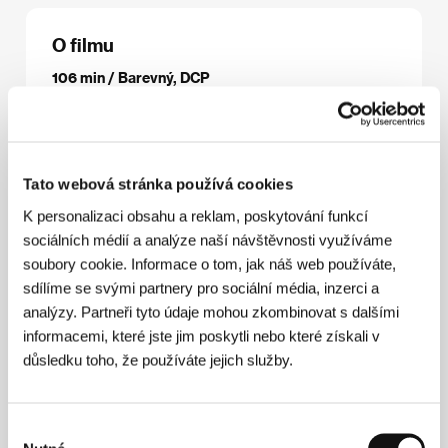
O filmu
106 min / Barevný, DCP
Režie
Alexey Fedorchenko
/ Scénář
Denis Osokin
/
Kamera
Shandor Berkeshy
/ Hudba
Andrey
Karasev
/ Střih
Roman Vazhenin
/ Producent
Dmitry Vorobyev, Alexey Fedorchenko
/ Výroba
Tato webová stránka používá cookies
29th February Film Co., Kenpo-Kaliy Co.
/ Hrají
Julia Aug, Yana Esipovich, Vasiliy Domrachev,
K personalizaci obsahu a reklam, poskytování funkcí
Daria Ekamasova
/ Kontakt
ANT!PODE Sales &
sociálních médií a analýze naší návštěvnosti využíváme
Distribution
soubory cookie. Informace o tom, jak náš web používáte,
sdílíme se svými partnery pro sociální média, inzerci a
analýzy. Partneři tyto údaje mohou zkombinovat s dalšími
informacemi, které jste jim poskytli nebo které získali v
Režie
důsledku toho, že používáte jejich služby.
Výběr