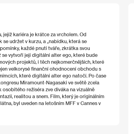
jejíž kariéra je krátce za vrcholem. Od
 se udržet v kurzu, a „nabídku, která se
zpomínky, každé pnutí tváře, zkrátka svou
e vytvoří její digitální alter ego, které bude
mových projektů, i těch nejkomerčnějších, které
ejen velkorysé finanční ohodnocení obchodu s
ímcích, které digitální alter ego natočí. Po čase
 kongresu Miramount-Nagasaki ve světě zcela
 osobitého režiséra zve diváka na vizuálně
ntazií, realitou a snem. Film, který je originálním
látna, byl uveden na letošním MFF v Cannes v