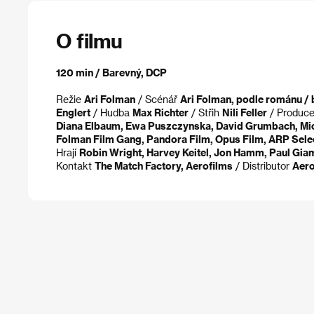
O filmu
120 min / Barevný, DCP
Režie
Ari Folman
/ Scénář
Ari Folman, podle románu / 
Englert
/ Hudba
Max Richter
/ Střih
Nili Feller
/ Produc
Diana Elbaum, Ewa Puszczynska, David Grumbach, Mich
Folman Film Gang, Pandora Film, Opus Film, ARP Selecti
Hrají
Robin Wright, Harvey Keitel, Jon Hamm, Paul Gia
Kontakt
The Match Factory, Aerofilms
/ Distributor
Aero