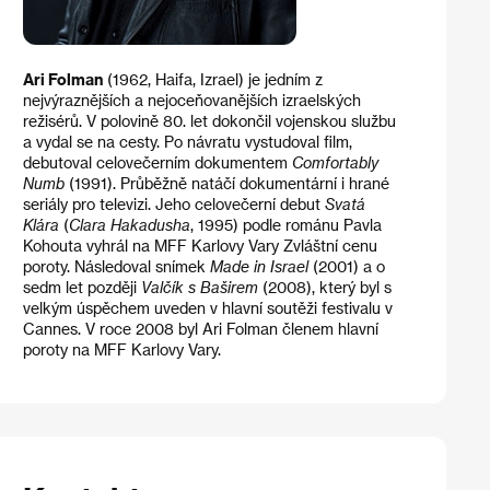
Ari Folman
(1962, Haifa, Izrael) je jedním z
nejvýraznějších a nejoceňovanějších izraelských
režisérů. V polovině 80. let dokončil vojenskou službu
a vydal se na cesty. Po návratu vystudoval film,
debutoval celovečerním dokumentem
Comfortably
Numb
(1991). Průběžně natáčí dokumentární i hrané
seriály pro televizi. Jeho celovečerní debut
Svatá
Klára
(
Clara Hakadusha
, 1995) podle románu Pavla
Kohouta vyhrál na MFF Karlovy Vary Zvláštní cenu
poroty. Následoval snímek
Made in Israel
(2001) a o
sedm let později
Valčík s Baširem
(2008), který byl s
velkým úspěchem uveden v hlavní soutěži festivalu v
Cannes. V roce 2008 byl Ari Folman členem hlavní
poroty na MFF Karlovy Vary.