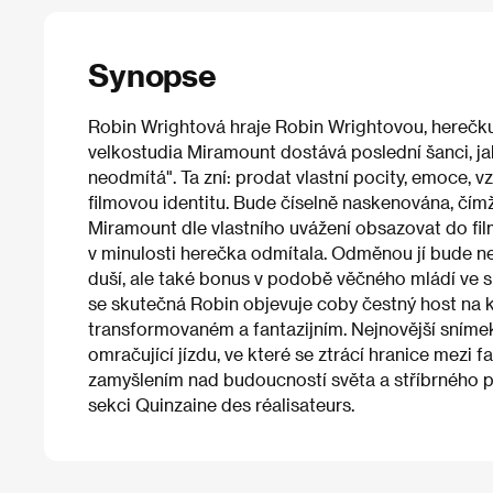
Synopse
Robin Wrightová hraje Robin Wrightovou, herečku, 
velkostudia Miramount dostává poslední šanci, jak
neodmítá". Ta zní: prodat vlastní pocity, emoce, v
filmovou identitu. Bude číselně naskenována, čímž s
Miramount dle vlastního uvážení obsazovat do fil
v minulosti herečka odmítala. Odměnou jí bude n
duší, ale také bonus v podobě věčného mládí ve sn
se skutečná Robin objevuje coby čestný host na
transformovaném a fantazijním. Nejnovější snímek
omračující jízdu, ve které se ztrácí hranice mezi fa
zamyšlením nad budoucností světa a stříbrného p
sekci Quinzaine des réalisateurs.