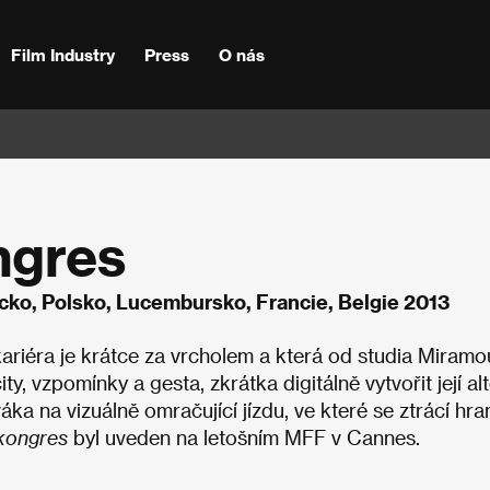
Film Industry
Press
O nás
ngres
cko, Polsko, Lucembursko, Francie, Belgie 2013
kariéra je krátce za vrcholem a která od studia Miramo
ty, vzpomínky a gesta, zkrátka digitálně vytvořit její al
ka na vizuálně omračující jízdu, ve které se ztrácí hra
 kongres
byl uveden na letošním MFF v Cannes.