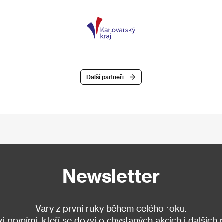
Další partneři
Newsletter
Vary z první ruky během celého roku.
 prvními, kteří se dozví o chystaných akcích i dalších