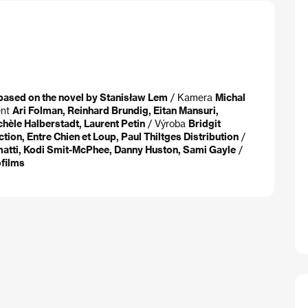
based on the novel by Stanisław Lem
/ Kamera
Michal
ent
Ari Folman, Reinhard Brundig, Eitan Mansuri,
èle Halberstadt, Laurent Petin
/ Výroba
Bridgit
on, Entre Chien et Loup, Paul Thiltges Distribution
/
matti, Kodi Smit-McPhee, Danny Huston, Sami Gayle
/
films