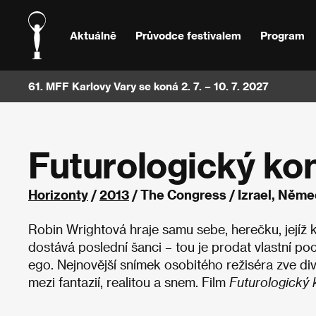
Aktuálně
Průvodce festivalem
Program
61. MFF Karlovy Vary se koná 2. 7. – 10. 7. 2027
Futurologický ko
Horizonty
/
2013
/ The Congress / Izrael, Něme
Robin Wrightová hraje samu sebe, herečku, jejíž 
dostává poslední šanci – tou je prodat vlastní poci
ego. Nejnovější snímek osobitého režiséra zve divá
mezi fantazií, realitou a snem. Film
Futurologický