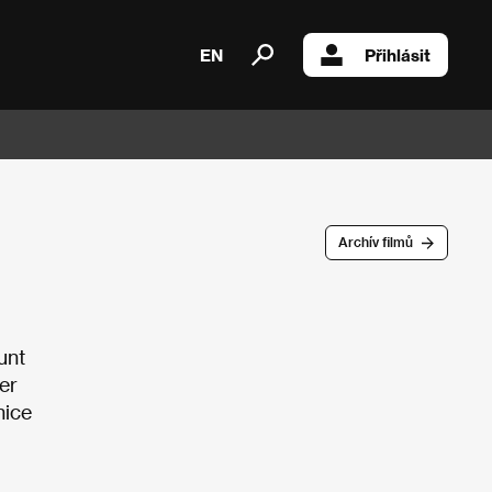
EN
Přihlásit
Archív filmů
unt
ter
nice