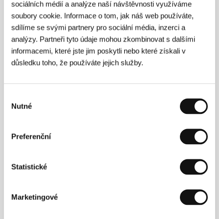
sociálních médií a analýze naší návštěvnosti využíváme
soubory cookie. Informace o tom, jak náš web používáte,
sdílíme se svými partnery pro sociální média, inzerci a
analýzy. Partneři tyto údaje mohou zkombinovat s dalšími
informacemi, které jste jim poskytli nebo které získali v
důsledku toho, že používáte jejich služby.
Výběr
Nutné
souhlasu
Preferenční
Sébastien Pilote
(1973, Chicoutimi, Kanada) pochází
Statistické
z quebeckého regionu Saguenay, ve kterém stále žije
a natáčí filmy. V roce 2007 režíroval krátkometrážní
snímek
Dust Bowl Ha! Ha!
, inspirovaný zavřením
Marketingové
místní továrny. Film byl uveden na festivalu v Torontu
a Locarnu a oceněn Asociací quebeckých filmových