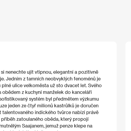
i nenechte ujít vtipnou, elegantní a pozitivně
e. Jedním z tamních neobvyklých fenoménů je
 plné ulice velkoměsta už sto dvacet let. Svého
 s obědem z kuchyní manželek do kanceláří
ě sofistikovaný systém byl předmětem výzkumu
pouze jeden ze čtyř milionů kastrůlků je doručen
 talentovaného indického tvůrce nabízí právě
 příběh zatoulaného oběda, který propojí
posmutnělým Saajanem, jemuž penze klepe na