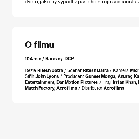
dveře, jako by vypadl z psacího stroje scenáristů
O filmu
104 min / Barevný, DCP
Režie
Ritesh Batra
/ Scénář
Ritesh Batra
/ Kamera
Mic
Střih
John Lyons
/ Producent
Guneet Monga, Anurag Ka
Entertainment, Dar Motion Pictures
/ Hrají
Irrfan Khan,
Match Factory, Aerofilms
/ Distributor
Aerofilms