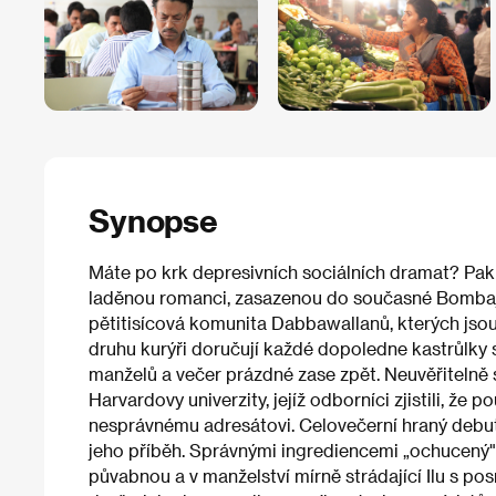
Synopse
Máte po krk depresivních sociálních dramat? Pak s
laděnou romanci, zasazenou do současné Bombaj
pětitisícová komunita Dabbawallanů, kterých jsou
druhu kurýři doručují každé dopoledne kastrůlky
manželů a večer prázdné zase zpět. Neuvěřiteln
Harvardovy univerzity, jejíž odborníci zjistili, že 
nesprávnému adresátovi. Celovečerní hraný debut
jeho příběh. Správnými ingrediencemi „ochucený"
půvabnou a v manželství mírně strádající Ilu s 