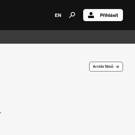
EN
Přihlásit
Archív filmů
y