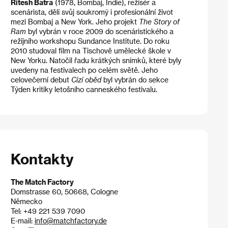
Ritesh Batra
(1978, Bombaj, Indie), režisér a
scenárista, dělí svůj soukromý i profesionální život
mezi Bombaj a New York. Jeho projekt
The Story of
Ram
byl vybrán v roce 2009 do scenáristického a
režijního workshopu Sundance Institute. Do roku
2010 studoval film na Tischově umělecké škole v
New Yorku. Natočil řadu krátkých snímků, které byly
uvedeny na festivalech po celém světě. Jeho
celovečerní debut
Cizí oběd
byl vybrán do sekce
Týden kritiky letošního canneského festivalu.
Kontakty
The Match Factory
Domstrasse 60, 50668, Cologne
Německo
Tel: +49 221 539 7090
E-mail:
info@matchfactory.de