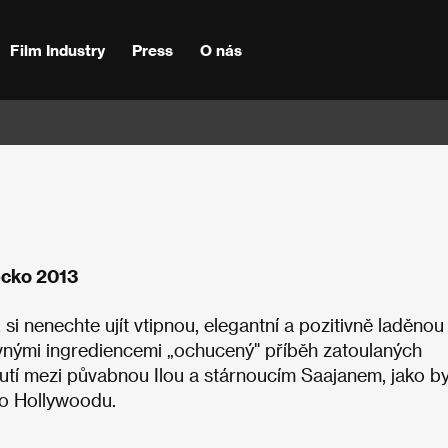
Film Industry
Press
O nás
ecko 2013
i nenechte ujít vtipnou, elegantní a pozitivně laděnou
nými ingrediencemi „ochucený" příběh zatoulaných
nutí mezi půvabnou Ilou a stárnoucím Saajanem, jako b
ho Hollywoodu.