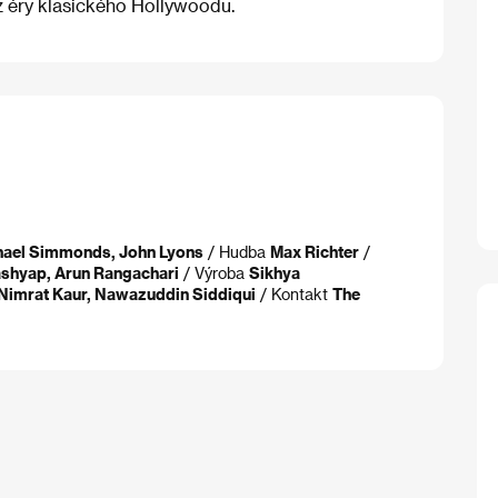
 z éry klasického Hollywoodu.
hael Simmonds, John Lyons
/ Hudba
Max Richter
/
shyap, Arun Rangachari
/ Výroba
Sikhya
 Nimrat Kaur, Nawazuddin Siddiqui
/ Kontakt
The