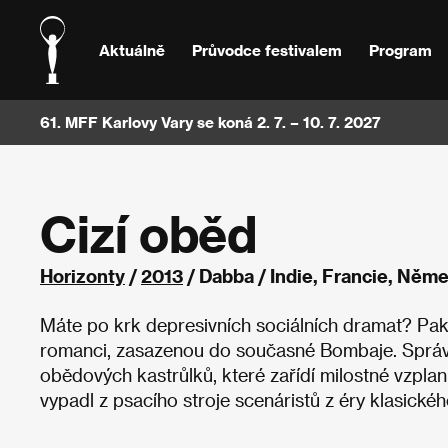
Aktuálně
Průvodce festivalem
Program
61. MFF Karlovy Vary se koná 2. 7. – 10. 7. 2027
Cizí oběd
Horizonty
/
2013
/ Dabba / Indie, Francie, Něm
Máte po krk depresivních sociálních dramat? Pak s
romanci, zasazenou do současné Bombaje. Správ
obědových kastrůlků, které zařídí milostné vzpla
vypadl z psacího stroje scenáristů z éry klasické