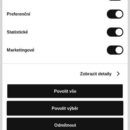
Preferenční
Kontakty
Lightning Entertainment
Statistické
301 Arizona Avenue, 4th Floor, CA 90401, Santa
Monica
Spojené státy americké
Marketingové
Tel: +1 310 255 7999
Fax: +1 310 255 7998
E-mail:
liza@lightning-ent.com
Escalon Film Partners
16060 Ventura Blvd. #1830, 914 36, Encino
Zobrazit detaily
Spojené státy americké
Tel: +1 818 754 5455
Fax: +1 818 655 6189
Povolit vše
E-mail:
ajacobs@escalonfilm.com
Povolit výběr
Hosté
Odmítnout