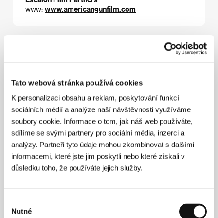
www:
www.americangunfilm.com
Režie
Tato webová stránka používá cookies
K personalizaci obsahu a reklam, poskytování funkcí
sociálních médií a analýze naší návštěvnosti využíváme
soubory cookie. Informace o tom, jak náš web používáte,
sdílíme se svými partnery pro sociální média, inzerci a
analýzy. Partneři tyto údaje mohou zkombinovat s dalšími
informacemi, které jste jim poskytli nebo které získali v
Alan Jacobs
(New York) studoval na Stanford
University, pak se stal dvorním filmařem firmy Apple
důsledku toho, že používáte jejich služby.
Computer. Jeho debut
Nina Takes a Lover
se stal
hitem na filmovém festivalu Sundance.
Americká
zbraň
je jeho třetí celovečerní snímek. Filmy:
Nina
Výběr
Takes a Lover
,
Just One Night
,
American Gun
.
Nutné
souhlasu