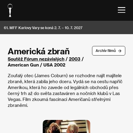
61. MFF Karlovy Vary se koná 2. 7. – 10. 7. 2027
Americká zbraň
Archív filmů
Soutěž Fórum nezávislých
/
2003
/
American Gun / USA 2002
Zoufalý otec (James Coburn) se rozhodne najít majitele
zbraně, která zabila jeho dceru. Vydá se na cestu napříč
Amerikou, která ho zavede od legálních obchodů přes
černý trh až do světa zastaváren a nočních klubů v Las
Vegas. Film zkoumá fascinaci Američanů střelnými
zbraněmi.