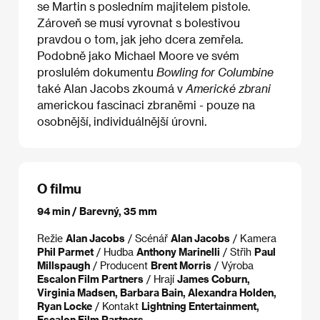
se Martin s posledním majitelem pistole.
Zároveň se musí vyrovnat s bolestivou
pravdou o tom, jak jeho dcera zemřela.
Podobně jako Michael Moore ve svém
proslulém dokumentu
Bowling for Columbine
také Alan Jacobs zkoumá v
Americké zbrani
americkou fascinaci zbraněmi - pouze na
osobnější, individuálnější úrovni.
O filmu
94 min / Barevný, 35 mm
Režie
Alan Jacobs
/ Scénář
Alan Jacobs
/ Kamera
Phil Parmet
/ Hudba
Anthony Marinelli
/ Střih
Paul
Millspaugh
/ Producent
Brent Morris
/ Výroba
Escalon Film Partners
/ Hrají
James Coburn,
Virginia Madsen, Barbara Bain, Alexandra Holden,
Ryan Locke
/ Kontakt
Lightning Entertainment,
Escalon Film Partners