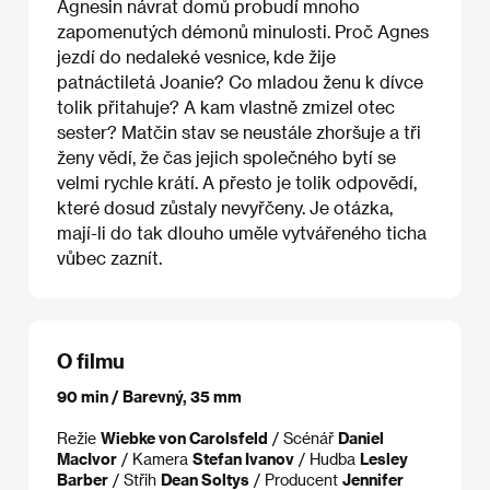
Agnesin návrat domů probudí mnoho
zapomenutých démonů minulosti. Proč Agnes
jezdí do nedaleké vesnice, kde žije
patnáctiletá Joanie? Co mladou ženu k dívce
tolik přitahuje? A kam vlastně zmizel otec
sester? Matčin stav se neustále zhoršuje a tři
ženy vědí, že čas jejich společného bytí se
velmi rychle krátí. A přesto je tolik odpovědí,
které dosud zůstaly nevyřčeny. Je otázka,
mají-li do tak dlouho uměle vytvářeného ticha
vůbec zaznít.
O filmu
90 min / Barevný, 35 mm
Režie
Wiebke von Carolsfeld
/ Scénář
Daniel
MacIvor
/ Kamera
Stefan Ivanov
/ Hudba
Lesley
Barber
/ Střih
Dean Soltys
/ Producent
Jennifer