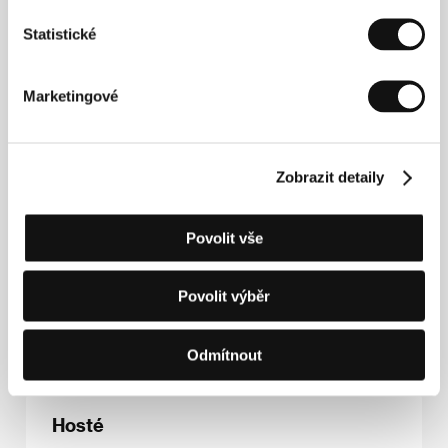
(
Nový svět
, 1994),
Le cousin
(
Udavač
, 1997) a
Le
Statistické
prince du Pacifique
(2000).
Marketingové
Kontakty
Artcam Films
Zobrazit detaily
Rašínovo nábřeží 6, 128 00, Praha 2
Česká republika
Tel: +420 221 411 619
E-mail:
vit.schmarc@artcam.cz
Povolit vše
GoodFellas
73 rue Sainte-Anne, 75002, Paris
Francie
Povolit výběr
Tel: +33 143 132 164
E-mail:
festival@goodfellas.film
Odmítnout
Hosté