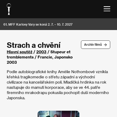
61. MFF Karlovy Vary se koná 2. 7. – 10. 7. 2027
Strach a chvění
Archív filmů
Hlavní soutěž
/
2003
/ Stupeur et
tremblements / Francie, Japonsko
2003
Podle autobiografické knihy Amélie Nothombové vznikla
křehká tragikomedie o střetu západní a východní
civilizace na kancelářském poli. Mladičká hrdinka na rok
nastupuje do mamutí korporace, aby se ve 44. patře
firemního mrakodrapu pokusila pochopit duši moderního
Japonska.