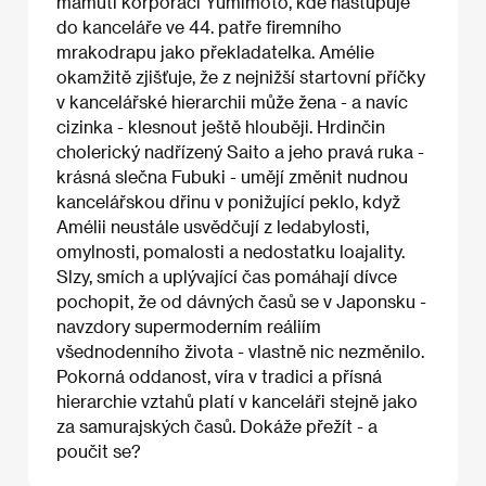
mamutí korporací Yumimoto, kde nastupuje
do kanceláře ve 44. patře firemního
mrakodrapu jako překladatelka. Amélie
okamžitě zjišťuje, že z nejnižší startovní příčky
v kancelářské hierarchii může žena - a navíc
cizinka - klesnout ještě hlouběji. Hrdinčin
cholerický nadřízený Saito a jeho pravá ruka -
krásná slečna Fubuki - umějí změnit nudnou
kancelářskou dřinu v ponižující peklo, když
Amélii neustále usvědčují z ledabylosti,
omylnosti, pomalosti a nedostatku loajality.
Slzy, smích a uplývající čas pomáhají dívce
pochopit, že od dávných časů se v Japonsku -
navzdory supermoderním reáliím
všednodenního života - vlastně nic nezměnilo.
Pokorná oddanost, víra v tradici a přísná
hierarchie vztahů platí v kanceláři stejně jako
za samurajských časů. Dokáže přežít - a
poučit se?