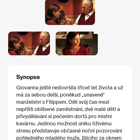
Synopse
Giovanna ještě nedovršila třicet let života a už
má za sebou delší, poněkud „unavené“
manželství s Filippem. Dělí svůj čas mezi
nepříliš oblíbené zaměstnání, dvě malé děti a
přivydělávání si pečením dortů pro místní
kavárnu. Jedinou možnost úniku tíživému
stresu představuje občasné noční pozorování
pohledného mladého muže, žijícího za oknem