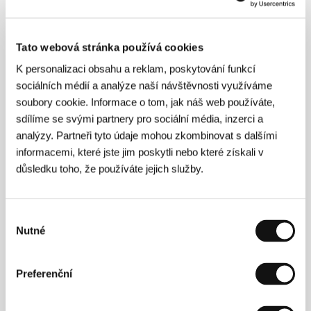
Tato webová stránka používá cookies
K personalizaci obsahu a reklam, poskytování funkcí
Ferzan Ozpetek
(1959, Istanbul) odešel v
sociálních médií a analýze naší návštěvnosti využíváme
devatenácti letech do Itálie studovat dějiny umění,
soubory cookie. Informace o tom, jak náš web používáte,
především filmu, a zároveň filmovou režii.
Spolupracoval s Julianem Beckem a divadelním
sdílíme se svými partnery pro sociální média, inzerci a
sdružením Living Theater. Jako asistent režie se
analýzy. Partneři tyto údaje mohou zkombinovat s dalšími
podílel na filmech několika italských tvůrců (Maurizio
informacemi, které jste jim poskytli nebo které získali v
Ponzi, Massimo Troisi, Ricky Tognazzi či Marco Risi).
důsledku toho, že používáte jejich služby.
V roce 1997 debutoval snímkem
Hamam
, jenž byl
vybrán do prestižní sekce canneského festivalu
Quinzaine des Réalisateurs a zaznamenal výrazné
kritické ohlasy v Itálii i v zahraničí. O dva roky později
Výběr
se účastnil festivalu v Cannes s dalším filmem
Harem
Nutné
souhlasu
Suare, tentokrát sekce Certain Regard. V roce 2001
byl jeho snímek
Le fate ignoranti
(
Falešné vztahy
)
uveden v hlavní soutěži na Berlinale. Filmografie:
Preferenční
Hamam
(1997),
Harem Suare
(1999),
Le fate
ignoranti
(Falešné vztahy, 2001),
La finestra di fronte
(Okno naproti, 2003).