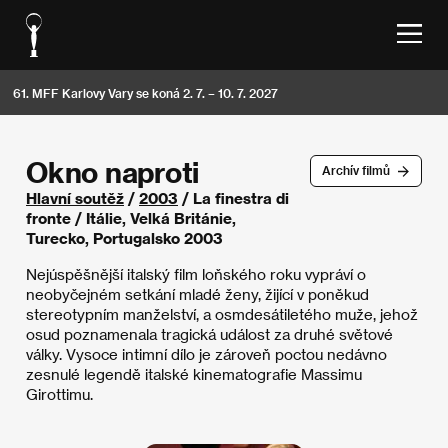
61. MFF Karlovy Vary se koná 2. 7. – 10. 7. 2027
Okno naproti
Archív filmů
Hlavní soutěž
/
2003
/ La finestra di
fronte / Itálie, Velká Británie,
Turecko, Portugalsko 2003
Nejúspěšnější italský film loňského roku vypráví o
neobyčejném setkání mladé ženy, žijící v poněkud
stereotypním manželství, a osmdesátiletého muže, jehož
osud poznamenala tragická událost za druhé světové
války. Vysoce intimní dílo je zároveň poctou nedávno
zesnulé legendě italské kinematografie Massimu
Girottimu.