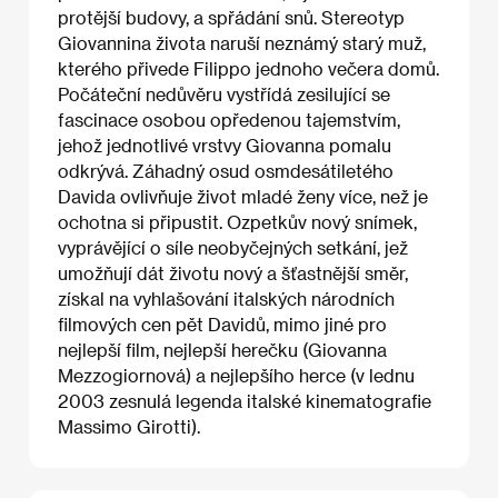
protější budovy, a spřádání snů. Stereotyp
Giovannina života naruší neznámý starý muž,
kterého přivede Filippo jednoho večera domů.
Počáteční nedůvěru vystřídá zesilující se
fascinace osobou opředenou tajemstvím,
jehož jednotlivé vrstvy Giovanna pomalu
odkrývá. Záhadný osud osmdesátiletého
Davida ovlivňuje život mladé ženy více, než je
ochotna si připustit. Ozpetkův nový snímek,
vyprávějící o síle neobyčejných setkání, jež
umožňují dát životu nový a šťastnější směr,
získal na vyhlašování italských národních
filmových cen pět Davidů, mimo jiné pro
nejlepší film, nejlepší herečku (Giovanna
Mezzogiornová) a nejlepšího herce (v lednu
2003 zesnulá legenda italské kinematografie
Massimo Girotti).