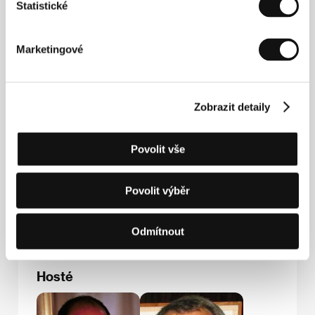
Statistické
Marketingové
Kontakty
Celluloid Dreams
2, rue Turgot, 75009, Paris
Francie
Zobrazit detaily
Tel: +33 149 700 370
E-mail:
info@celluloid-dreams.com
R&C Produzioni
Povolit vše
Via Del Commercio, 32, 00154, Rome
Itálie
Tel: +39 06 572 885 91
Povolit výběr
Fax: +39 06 573 033 28
E-mail:
rcproduzioni@tiscalinet.it
Odmítnout
Hosté