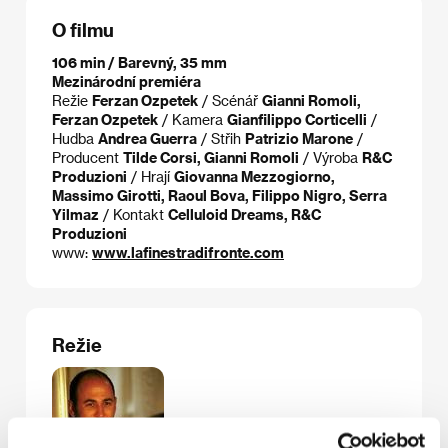
O filmu
106 min / Barevný, 35 mm
Mezinárodní premiéra
Režie
Ferzan Ozpetek
/ Scénář
Gianni Romoli,
Ferzan Ozpetek
/ Kamera
Gianfilippo Corticelli
/
Hudba
Andrea Guerra
/ Střih
Patrizio Marone
/
Producent
Tilde Corsi, Gianni Romoli
/ Výroba
R&C
Produzioni
/ Hrají
Giovanna Mezzogiorno,
Massimo Girotti, Raoul Bova, Filippo Nigro, Serra
Yilmaz
/ Kontakt
Celluloid Dreams, R&C
Produzioni
www:
www.lafinestradifronte.com
Režie