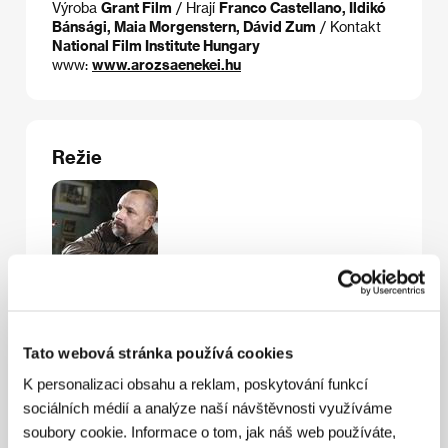
Výroba
Grant Film
/ Hrají
Franco Castellano, Ildikó
Bánsági, Maia Morgenstern, Dávid Zum
/ Kontakt
National Film Institute Hungary
www:
www.arozsaenekei.hu
Režie
Tato webová stránka používá cookies
Andor Szilágyi
(1955, Szolnok) se věnoval
K personalizaci obsahu a reklam, poskytování funkcí
především psaní her, románů a scénářů. Jeho scénář
sociálních médií a analýze naší návštěvnosti využíváme
k filmu Orosz tarot (Russian Tarot) získal v roce
2000 Hartley-Merrilovu cenu. Film
Rózsovy písně
je
soubory cookie. Informace o tom, jak náš web používáte,
jeho celovečerní hraný debut, který získal Cenu za