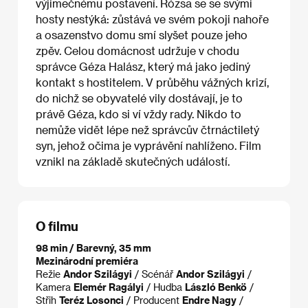
výjimečnému postavení. Rózsa se se svými
hosty nestýká: zůstává ve svém pokoji nahoře
a osazenstvo domu smí slyšet pouze jeho
zpěv. Celou domácnost udržuje v chodu
správce Géza Halász, který má jako jediný
kontakt s hostitelem. V průběhu vážných krizí,
do nichž se obyvatelé vily dostávají, je to
právě Géza, kdo si ví vždy rady. Nikdo to
nemůže vidět lépe než správcův čtrnáctiletý
syn, jehož očima je vyprávění nahlíženo. Film
vznikl na základě skutečných událostí.
O filmu
98 min / Barevný, 35 mm
Mezinárodní premiéra
Režie
Andor Szilágyi
/ Scénář
Andor Szilágyi
/
Kamera
Elemér Ragályi
/ Hudba
László Benkö
/
Střih
Teréz Losonci
/ Producent
Endre Nagy
/