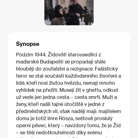
Synopse
Podzim 1944. Židovští starousedlíci z
maďarské Budapešti se propadají stále
hlouběji do zoufalství a rezignace. Fašistický
teror se stal součástí každodenního živoření a
lidé, kteří nosí žlutou hvězdu, nemají mnoho
vyhlídek na přežití. Musejí žít v ghettu, odkud
už vede jen jedna cesta – cesta smrti. Muži a
ženy, kteří našli tajné útočiště v jedné z
předměstských vil, však naději mají: majitelem
domu je totiž Imre Rósza, světově proslulý
operní pěvec, který – navzdory tomu, že je Žid
– se těší nedotknutelnosti díky svému