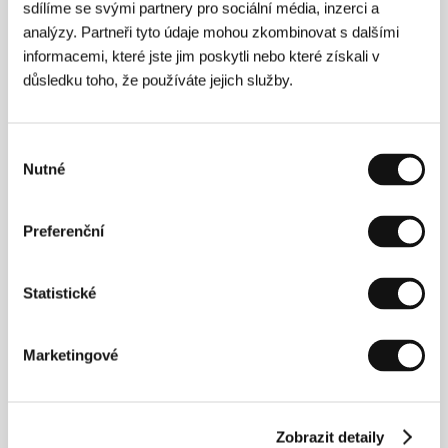
sdílíme se svými partnery pro sociální média, inzerci a
nejlepší scénář na národním festivalu v Budapešti v
analýzy. Partneři tyto údaje mohou zkombinovat s dalšími
roce 2003.
informacemi, které jste jim poskytli nebo které získali v
důsledku toho, že používáte jejich služby.
Kontakty
Výběr
National Film Institute Hungary
Nutné
souhlasu
Róna utca 174., 1145, Budapest
Maďarsko
Tel: +36 30 4414465, +36 146 113 20
Preferenční
Statistické
Hosté
Marketingové
Zobrazit detaily