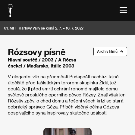
61. MFF Karlovy Vary se koná 2. 7. – 10. 7. 2027
Rózsovy písně
Archív filmů
Hlavní soutěž
/
2003
/ A Rózsa
énekei / Maďarsko, Itálie 2003
V elegantní vile na předměstí Budapešti nachází tajné
útočiště před fašistickým terorem skupinka Židů, jež
doufá, že ji před smrtí ochrání renomé majitele domu –
světově proslulého operního pěvce Rózsy. Znají však jen
Rózsův zpěv: o chod domu a řešení všech krizí se stará
dobrácký správce Géza. Příběh viděný očima Gézova
dospívajícího syna inspirovaly skutečné události.