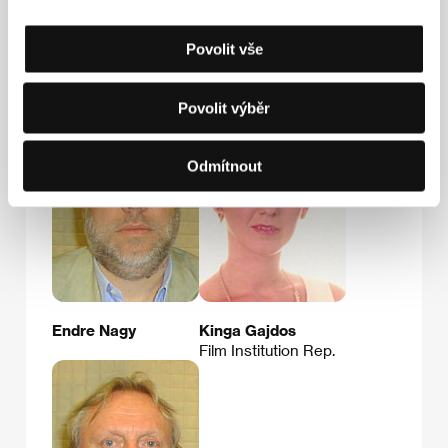
Povolit vše
Annamária Basa
Andor Szilágyi
Povolit výběr
Odmítnout
Endre Nagy
Kinga Gajdos
Film Institution Rep.