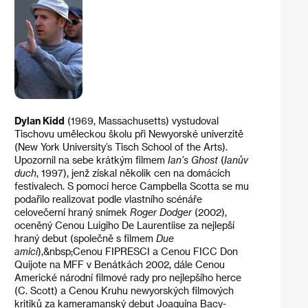
Dylan Kidd
(1969, Massachusetts) vystudoval
Tischovu uměleckou školu při Newyorské univerzitě
(New York University’s Tisch School of the Arts).
Upozornil na sebe krátkým filmem
Ian’s Ghost
(
Ianův
duch
, 1997), jenž získal několik cen na domácích
festivalech. S pomocí herce Campbella Scotta se mu
podařilo realizovat podle vlastního scénáře
celovečerní hraný snímek
Roger Dodger
(2002),
oceněný Cenou Luigiho De Laurentiise za nejlepší
hraný debut (společně s filmem
Due
amici
),&nbsp;Cenou FIPRESCI a Cenou FICC Don
Quijote na MFF v Benátkách 2002, dále Cenou
Americké národní filmové rady pro nejlepšího herce
(C. Scott) a Cenou Kruhu newyorských filmových
kritiků za kameramanský debut Joaquína Bacy-