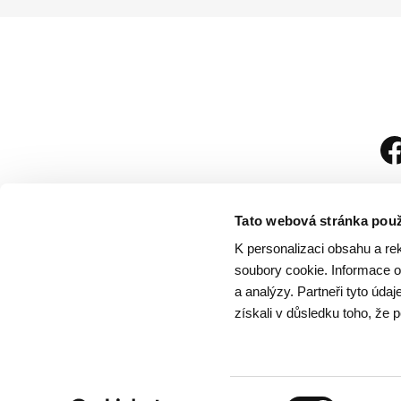
Tato webová stránka použ
K personalizaci obsahu a re
soubory cookie. Informace o 
a analýzy. Partneři tyto úda
získali v důsledku toho, že p
Návštěvní řád
/
Och
Výběr