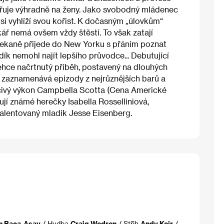
ěřuje výhradně na ženy. Jako svobodný mládenec
si vyhlíží svou kořist. K dočasným „úlovkům“
ář nemá ovšem vždy štěstí. To však zatají
ečekaně přijede do New Yorku s přáním poznat
adík nemohl najít lepšího průvodce... Debutující
lehce načrtnutý příběh, postavený na dlouhých
y zaznamenává epizody z nejrůznějších barů a
dčivý výkon Campbella Scotta (Cena Americké
vují známé herečky Isabella Rosselliniová,
talentovaný mladík Jesse Eisenberg.
n Baca-Asay
/ Hudba
Craig Wedren
/ Střih
Andy Keir
/