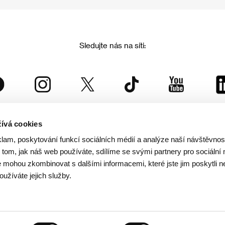
Sledujte nás na síti:
ívá cookies
Mezinárodní filmový festival Karlovy Vary
klam, poskytování funkcí sociálních médií a analýze naší návštěvno
je součástí rodiny KVIFF Group, která zastřešuje i další projekty:
tom, jak náš web používáte, sdílíme se svými partnery pro sociální 
je mohou zkombinovat s dalšími informacemi, které jste jim poskytli n
oužíváte jejich služby.
© 2026 KVIFF GROUP
rana soukromí návštěvníků webu
/
VOP
/
Ochrana osobních údajů
/
Reklamační řád
/
Statut 