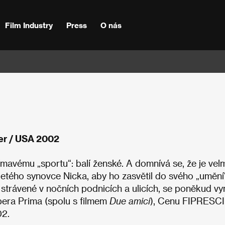
Film Industry
Press
O nás
er / USA 2002
avému „sportu“: balí ženské. A domnívá se, že je vel
letého synovce Nicka, aby ho zasvětil do svého „umění
 strávené v nočních podnicích a ulicích, se poněkud v
pera Prima (spolu s filmem
Due amici
), Cenu FIPRESCI
02.