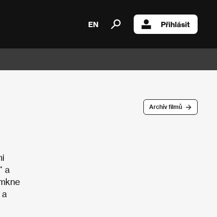
EN
Přihlásit
Archív filmů
mi
“ a
ymkne
 a