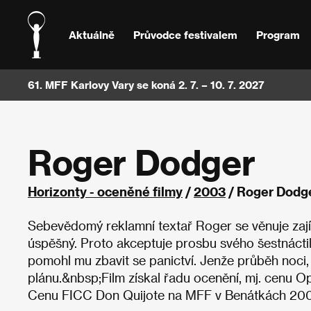
Aktuálně
Průvodce festivalem
Program
61. MFF Karlovy Vary se koná 2. 7. – 10. 7. 2027
Roger Dodger
Horizonty - oceněné filmy
/
2003
/ Roger Dodg
Sebevědomý reklamní textař Roger se věnuje zajím
úspěšný. Proto akceptuje prosbu svého šestnácti
pomohl mu zbavit se panictví. Jenže průběh noci,
plánu.&nbsp;Film získal řadu ocenění, mj. cenu O
Cenu FICC Don Quijote na MFF v Benátkách 20