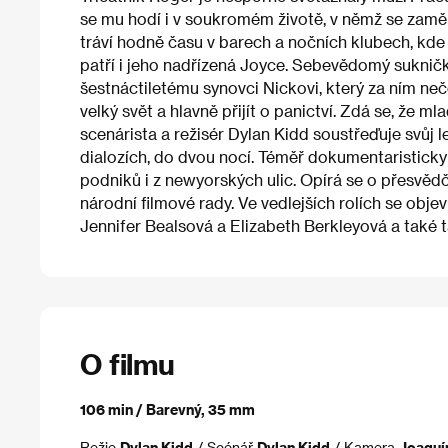
se mu hodí i v soukromém životě, v němž se zam
tráví hodně času v barech a nočních klubech, kde 
patří i jeho nadřízená Joyce. Sebevědomý sukničk
šestnáctiletému synovci Nickovi, který za ním n
velký svět a hlavně přijít o panictví. Zdá se, že ml
scenárista a režisér Dylan Kidd soustřeďuje svůj 
dialozích, do dvou nocí. Téměř dokumentaristick
podniků i z newyorských ulic. Opírá se o přesvě
národní filmové rady. Ve vedlejších rolích se obje
Jennifer Bealsová a Elizabeth Berkleyová a také 
O filmu
106 min / Barevný, 35 mm
Režie
Dylan Kidd
/ Scénář
Dylan Kidd
/ Kamera
Joaquí