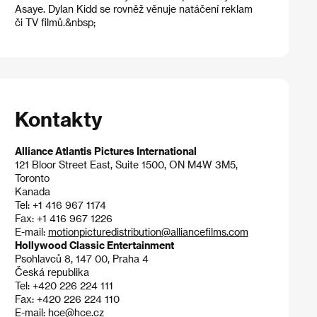
Asaye. Dylan Kidd se rovněž věnuje natáčení reklam
či TV filmů.&nbsp;
Kontakty
Alliance Atlantis Pictures International
121 Bloor Street East, Suite 1500, ON M4W 3M5,
Toronto
Kanada
Tel: +1 416 967 1174
Fax: +1 416 967 1226
E-mail:
motionpicturedistribution@alliancefilms.com
Hollywood Classic Entertainment
Psohlavců 8, 147 00, Praha 4
Česká republika
Tel: +420 226 224 111
Fax: +420 226 224 110
E-mail:
hce@hce.cz