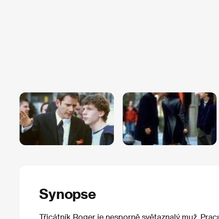
Synopse
Třicátník Roger je nesporně světaznalý muž. Pracu