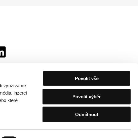
Povolit vše
sti využíváme
média, inzerci
Povolit výběr
ebo které
Odmítnout
festivalu
/
Kontakty