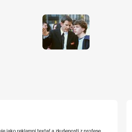
je jako reklamní textař a zkušenosti z profese