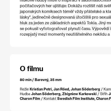
počítačových her ujišťuje: Dokážu rozlišit náš svě
japonských komiksech téměř vždy přátelské a kla
lásky", jedinečně designovaná útočiště pro sexuá
hluk za jeden ze základních aspektů Tokia. Jiný m
se pokusil vyfotografovat plynutí času. Výpovědí i
rozepjatý mezi momenty neutišitelného neklidu a 
O filmu
80 min / Barevný, 35 mm
Režie
Kristian Petri, Jan Röed, Johan Söderberg
/ Kam
Hudba
Johan Söderberg, Zbigniew Karkowski
/ Střih
J
Charon Film
/ Kontakt
Swedish Film Institute, Charon 