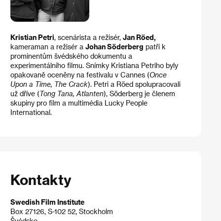
Kristian Petri
, scenárista a režisér,
Jan Röed,
kameraman a režisér a
Johan Söderberg
patří k
prominentům švédského dokumentu a
experimentálního filmu. Snímky Kristiana Petriho byly
opakovaně oceněny na festivalu v Cannes (
Once
Upon a Time, The Crack
). Petri a Röed spolupracovali
už dříve (
Tong Tana, Atlanten
), Söderberg je členem
skupiny pro film a multimédia Lucky People
International.
Kontakty
Swedish Film Institute
Box 27126, S-102 52, Stockholm
Švédsko