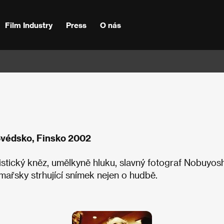
Film Industry
Press
O nás
Švédsko, Finsko 2002
toistický kněz, umělkyně hluku, slavný fotograf Nobuyosh
lmařsky strhující snímek nejen o hudbě.