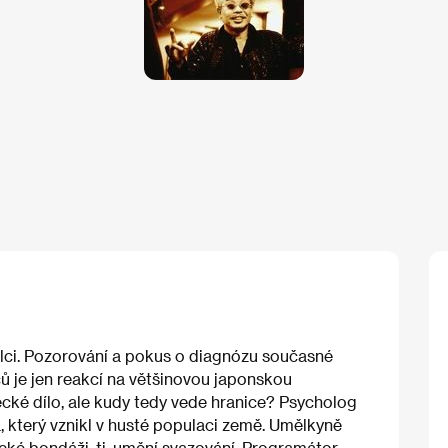
mělci. Pozorování a pokus o diagnózu současné
ů je jen reakcí na většinovou japonskou
lecké dílo, ale kudy tedy vede hranice? Psycholog
 který vznikl v husté populaci země. Umělkyně
cké bondáži, tj. umění svazování. Programátor