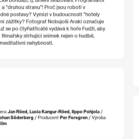
t a "druhou stranu"! Proč jsou roboti v
dné postavy? Vymizí v budoucnosti "hotely
lní zážitky? Fotograf Nobujoši Araki označuje
už se po čtyřiatřicáté vydává k hoře Fudži, aby
 filmařsky strhující snímek nejen o hudbě,
meditativní nehybnosti.
era
Jan Röed, Lucia Kangur-Röed, Ilppo Pohjola
/
ohan Söderberg
/ Producent
Per Forsgren
/ Výroba
Film