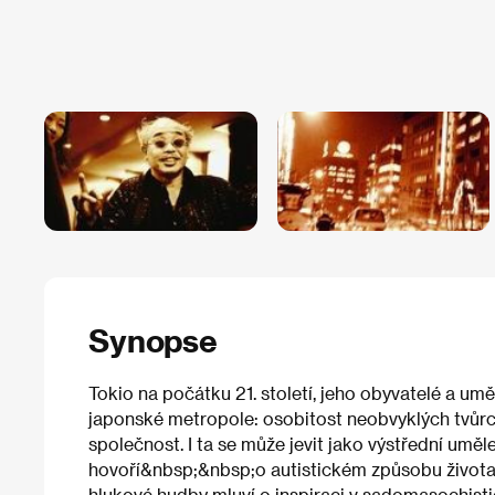
Synopse
Tokio na počátku 21. století, jeho obyvatelé a u
japonské metropole: osobitost neobvyklých tvůrc
společnost. I ta se může jevit jako výstřední umě
hovoří&nbsp;&nbsp;o autistickém způsobu života,
hlukové hudby mluví o inspiraci v sadomasochisti