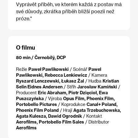
Vyprávět příběh, ve kterém každá z postav má
své důvody, zkrátka příběh bližší poezii než
próze."
O filmu
80 min / Černobílý, DCP
Režie
Paweł Pawlikowski
/ Scénář
Pawel
Pawlikowski, Rebecca Lenkiewicz
/ Kamera
Ryszard Lenczewski, Łukasz Żal
/ Hudba
Kristian
Selin Eidnes Andersen
/ Střih
Jarosław Kamiński
/
Producent
Eric Abraham, Piotr Dzięcioł, Ewa
Puszczyńska
/ Výroba
Opus Film, Phoenix Film,
Portobello Pictures
/ Koprodukce
Canal+ Poland,
Phoenix Film Poland
/ Hrají
Agata Trzebuchowska,
Agata Kulesza, Dawid Ogrodnik
/ Kontakt
Aerofilms, Portobello Film Sales
/ Distributor
Aerofilms