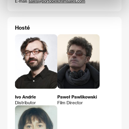
E-mail:
sales@portobellofilmsales.com
Hosté
Ivo Andrle
Paweł Pawlikowski
Distributor
Film Director