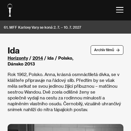
61. MFF Karlovy Vary se koná 2. 7. – 10. 7. 2027
Ida
Archív filmů
Horizonty
/
2014
/ Ida / Polsko,
Dánsko 2013
Rok 1962, Polsko. Anna, krásná osmnáctiletá dívka, se v
klášteře připravuje na řádový slib. Předtím by se však
měla setkat se svou jedinou žijící příbuznou – matčinou
sestrou Wandou. Dvě zcela odlišné ženy se
společně vydají na cestu za rodinnou minulostí a
naplněním vlastního osudu. Černobílý, vizuálně uhrančivý
snímek nahlíží do nitra tápajících postav.