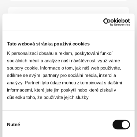
Režie
Tato webová stránka používá cookies
K personalizaci obsahu a reklam, poskytování funkcí
sociálních médií a analýze naší návštěvnosti využíváme
soubory cookie. Informace o tom, jak náš web používáte,
sdílíme se svými partnery pro sociální média, inzerci a
analýzy. Partneři tyto údaje mohou zkombinovat s dalšími
informacemi, které jste jim poskytli nebo které získali v
Pawel Pawlikowski
(1957, Varšava) žije od roku 1971
důsledku toho, že používáte jejich služby.
ve Velké Británii. Vystudoval literaturu a filozofii na
Oxfordské univerzitě a filmy začal natáčet v 80.
letech. Zprvu natáčel dokumentární filmy pro BBC,
ve kterých velice osobitým a poetickým způsobem
Výběr
mísil skutečnost s fikcí – sem patří mj.
From Moscow
Nutné
souhlasu
to Pietushki
(1991),
Dostoevsky’s Travels
(1991),
Serbian Epics
(1992) nebo
Tripping with Zhirinovsky