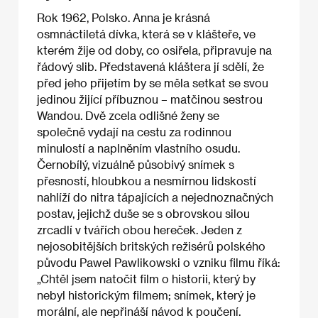
Rok 1962, Polsko. Anna je krásná
osmnáctiletá dívka, která se v klášteře, ve
kterém žije od doby, co osiřela, připravuje na
řádový slib. Představená kláštera jí sdělí, že
před jeho přijetím by se měla setkat se svou
jedinou žijící příbuznou – matčinou sestrou
Wandou. Dvě zcela odlišné ženy se
společně vydají na cestu za rodinnou
minulostí a naplněním vlastního osudu.
Černobílý, vizuálně působivý snímek s
přesností, hloubkou a nesmírnou lidskostí
nahlíží do nitra tápajících a nejednoznačných
postav, jejichž duše se s obrovskou silou
zrcadlí v tvářích obou hereček. Jeden z
nejosobitějších britských režisérů polského
původu Pawel Pawlikowski o vzniku filmu říká:
„Chtěl jsem natočit film o historii, který by
nebyl historickým filmem; snímek, který je
morální, ale nepřináší návod k poučení.