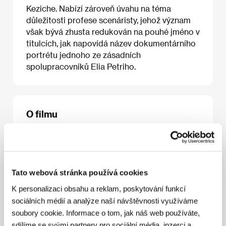
Keziche. Nabízí zároveň úvahu na téma
důležitosti profese scenáristy, jehož význam
však bývá zhusta redukován na pouhé jméno v
titulcích, jak napovídá název dokumentárního
portrétu jednoho ze zásadních
spolupracovníků Elia Petriho.
O filmu
52 min / Barevný, DIGIBETA
Režie
Daniele Di Biasio
/ Scénář
Daniele Di Biasio,
Alessandro Anselmi, Donata Carelli, Mariella
Sellitti
/ Kamera
Ferran Paredes Rubio
/ Střih
Tato webová stránka používá cookies
Giulio Testa
/ Producent
Georgette Ranucci
/
Výroba
Volante Uno
/ Koprodukce
Raisat Cinema,
K personalizaci obsahu a reklam, poskytování funkcí
Teche Rai
/ Hrají
Massimo Ghini, Franco Nero,
sociálních médií a analýze naší návštěvnosti využíváme
Ottavia Piccolo, Donata Carelli, Carlo Lizzani,
soubory cookie. Informace o tom, jak náš web používáte,
Andrea Purgatori
/ Kontakt
LUCKY RED
sdílíme se svými partnery pro sociální média, inzerci a