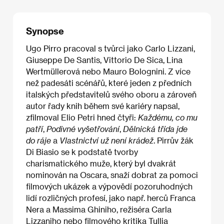
Synopse
Ugo Pirro pracoval s tvůrci jako Carlo Lizzani,
Giuseppe De Santis, Vittorio De Sica, Lina
Wertmüllerová nebo Mauro Bolognini. Z více
než padesáti scénářů, které jeden z předních
italských představitelů svého oboru a zároveň
autor řady knih během své kariéry napsal,
zfilmoval Elio Petri hned čtyři:
Každému, co mu
patří
,
Podivné vyšetřování
,
Dělnická třída jde
do ráje
a
Vlastnictví už není krádež
. Pirrův žák
Di Biasio se k podstatě tvorby
charismatického muže, který byl dvakrát
nominován na Oscara, snaží dobrat za pomoci
filmových ukázek a výpovědí pozoruhodných
lidí rozličných profesí, jako např. herců Franca
Nera a Massima Ghiniho, režiséra Carla
Lizzaniho nebo filmového kritika Tullia