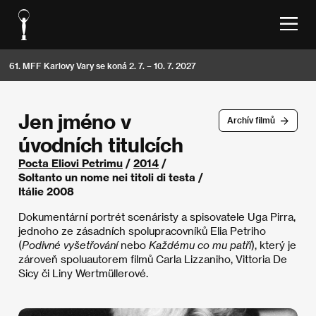
61. MFF Karlovy Vary se koná 2. 7. – 10. 7. 2027
Jen jméno v
Archív filmů
úvodních titulcích
Pocta Eliovi Petrimu
/
2014
/
Soltanto un nome nei titoli di testa /
Itálie 2008
Dokumentární portrét scenáristy a spisovatele Uga Pirra,
jednoho ze zásadních spolupracovníků Elia Petriho
(
Podivné vyšetřování
nebo
Každému co mu patří
), který je
zároveň spoluautorem filmů Carla Lizzaniho, Vittoria De
Sicy či Liny Wertmüllerové.