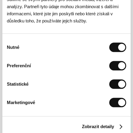
analýzy. Partneři tyto údaje mohou zkombinovat s dalšími
informacemi, které jste jim poskytli nebo které získali v
důsledku toho, že používáte jejich služby.
Režie
Výběr
Nutné
souhlasu
Preferenční
Statistické
Daniele Di Biasio
(1972, Formia, Itálie) navštěvoval v
letech 1996-98 kurzy scenáristiky Uga Pirra na Nové
Marketingové
univerzitě filmu a televize v Římě. Publikoval sbírku
povídek
Prossima destinazione
(2004), pracoval jako
scenárista a natočil několik dokumentárních filmů.
Filmografie:
Pesci combattenti
(2002),
Via
Zobrazit detaily
dell’Esquilino
(2005),
Figli del deserto
(2009).