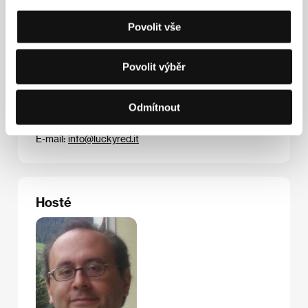
Povolit vše
Kontakty
Povolit výběr
LUCKY RED
Via Chinotto 16, 00195, Rome
Itálie
Odmítnout
Tel: +39 063 759 441
Fax: +39 063 735 2310
E-mail:
info@luckyred.it
Hosté