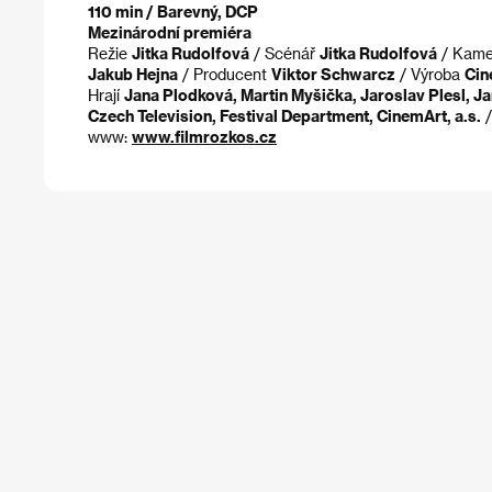
110 min / Barevný, DCP
Mezinárodní premiéra
Režie
Jitka Rudolfová
/ Scénář
Jitka Rudolfová
/ Kam
Jakub Hejna
/ Producent
Viktor Schwarcz
/ Výroba
Cin
Hrají
Jana Plodková, Martin Myšička, Jaroslav Plesl, Ja
Czech Television, Festival Department, CinemArt, a.s.
/
www:
www.filmrozkos.cz