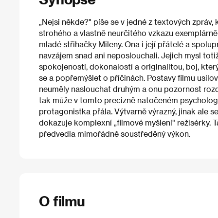
„Nejsi někde?" píše se v jedné z textových zpráv, kt
strohého a vlastně neurčitého vzkazu exemplárně
mladé střihačky Mileny. Ona i její přátelé a spolup
navzájem snad ani neposlouchali. Jejich mysl tot
spokojeností, dokonalostí a originalitou, boj, kte
se a popřemýšlet o příčinách. Postavy filmu usilo
neuměly naslouchat druhým a onu pozornost rozdáv
tak může v tomto precizně natočeném psychologic
protagonistka přála. Výtvarně výrazný, jinak ale 
dokazuje komplexní „filmové myšlení" režisérky. T
předvedla mimořádně soustředěný výkon.
O filmu