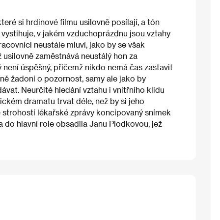
eré si hrdinové filmu usilovně posílají, a tón
 vystihuje, v jakém vzduchoprázdnu jsou vztahy
racovníci neustále mluví, jako by se však
iž usilovně zaměstnává neustálý hon za
rý není úspěšný, přičemž nikdo nemá čas zastavit
vně žadoní o pozornost, samy ale jako by
at. Neurčité hledání vztahu i vnitřního klidu
kém dramatu trvat déle, než by si jeho
se strohostí lékařské zprávy koncipovaný snímek
a do hlavní role obsadila Janu Plodkovou, jež