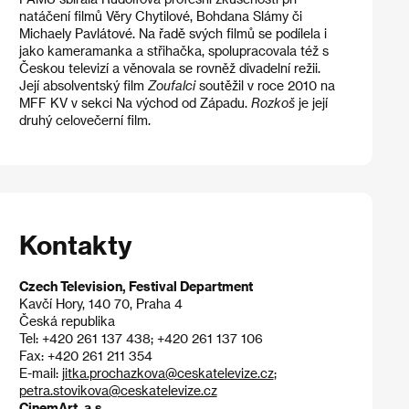
natáčení filmů Věry Chytilové, Bohdana Slámy či
Michaely Pavlátové. Na řadě svých filmů se podílela i
jako kameramanka a střihačka, spolupracovala též s
Českou televizí a věnovala se rovněž divadelní režii.
Její absolventský film
Zoufalci
soutěžil v roce 2010 na
MFF KV v sekci Na východ od Západu.
Rozkoš
je její
druhý celovečerní film.
Kontakty
Czech Television, Festival Department
Kavčí Hory, 140 70, Praha 4
Česká republika
Tel: +420 261 137 438; +420 261 137 106
Fax: +420 261 211 354
E-mail:
jitka.prochazkova@ceskatelevize.cz
;
petra.stovikova@ceskatelevize.cz
CinemArt, a.s.