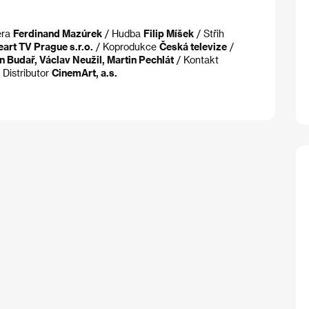
era
Ferdinand Mazúrek
/ Hudba
Filip Míšek
/ Střih
eart TV Prague s.r.o.
/ Koprodukce
Česká televize
/
n Budař, Václav Neužil, Martin Pechlát
/ Kontakt
 Distributor
CinemArt, a.s.