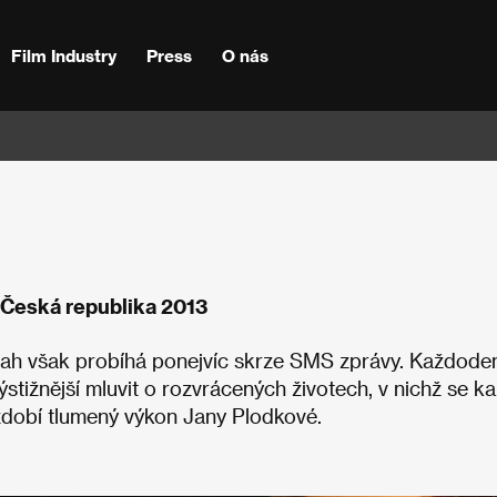
Film Industry
Press
O nás
 Česká republika 2013
 vztah však probíhá ponejvíc skrze SMS zprávy. Každode
ýstižnější mluvit o rozvrácených životech, v nichž se k
dobí tlumený výkon Jany Plodkové.