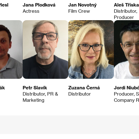
lesl
Jana Plodková
Jan Novotný
Aleš Tříska
Actress
Film Crew
Distributor,
Producer
ák
Petr Slavík
Zuzana Černá
Jordi Niub
Distributor, PR &
Distributor
Producer, S
Marketing
Company R