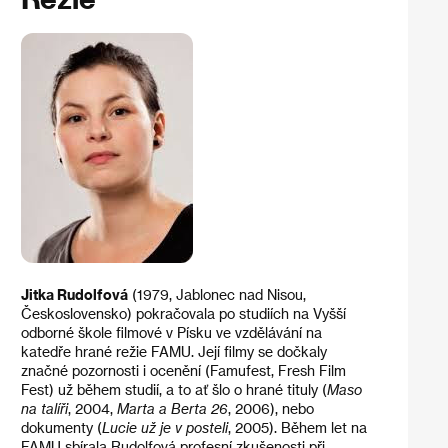
Jitka Rudolfová
(1979, Jablonec nad Nisou,
Československo) pokračovala po studiích na Vyšší
odborné škole filmové v Písku ve vzdělávání na
katedře hrané režie FAMU. Její filmy se dočkaly
značné pozornosti i ocenění (Famufest, Fresh Film
Fest) už během studií, a to ať šlo o hrané tituly (
Maso
na talíři
, 2004,
Marta a Berta 26
, 2006), nebo
dokumenty (
Lucie už je v posteli
, 2005). Během let na
FAMU sbírala Rudolfová profesní zkušenosti při