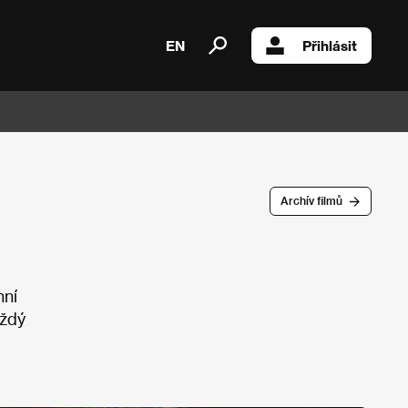
EN
Přihlásit
Archív filmů
nní
aždý