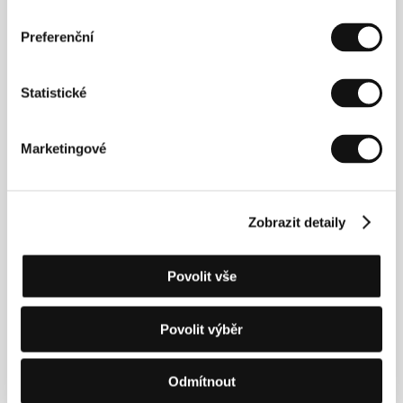
Chandra Chatterjee
/ Kamera
Rajeev Ravi
/ Hudba
Amit Trivedi
/ Střih
Aarti Bajaj
/ Producent
Ronnie
Preferenční
Screwvala
/ Výroba
UTV Motion Pictures
/ Hrají
Abhay Deol, Mahie Gill, Kalki Koechlin
/ Kontakt
Anurag Kashyap Films Pvt. Limited
Statistické
Marketingové
Kontakty
Anurag Kashyap Films Pvt. Limited
, 400 061, Mumbai
Zobrazit detaily
Indie
Tel: +91 982 111 8489
E-mail:
achin@akfpl.com
Povolit vše
Povolit výběr
Hosté
Odmítnout