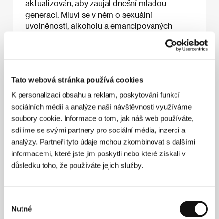
aktualizován, aby zaujal dnešní mladou
generaci. Mluví se v něm o sexuální
uvolněnosti, alkoholu a emancipovaných
ženách. Výmluvná je scéna, kdy Paro bez
ostychu dovede Deva doprostřed pole, aby se
tam ve skrytu pomilovali. V množství písniček
zazní i temperamentní skladba
Emotional
Tato webová stránka používá cookies
Atyachar
, v níž Nawazuddin Siddiqui předvádí
Presleyho. Abhay Deol je dobře obsazen do
K personalizaci obsahu a reklam, poskytování funkcí
role Deva, který propadne sebelítosti poté, co
sociálních médií a analýze naší návštěvnosti využíváme
se proti pomluvě neuměl zastat své lásky. Ve
soubory cookie. Informace o tom, jak náš web používáte,
vedlejší roli zazáří herečka Mahie Gillová.
sdílíme se svými partnery pro sociální média, inzerci a
analýzy. Partneři tyto údaje mohou zkombinovat s dalšími
informacemi, které jste jim poskytli nebo které získali v
důsledku toho, že používáte jejich služby.
O filmu
144 min / Barevný, DCP
Výběr
Režie
Anurag Kashyap
/ Scénář
Anurag Kashyap
Nutné
souhlasu
podle románu / based on the novel by Sarat