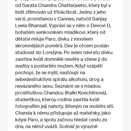
od Sarata Chandra Chatterjeeho, který byl v
Indii zfilmován už třináctkrát. Jednu z jeho
verzí, promítanou v Cannes, natočil Sanjay
Leela Bhansali. Vypráví se v něm o Devovi D,
bohatém venkovském mladíkovi, který od
dětství miluje Paro, dívku z mnohem
skromnějších poměrů. Dev je otcem poslán
studovat do Londýna. Po svém návratu dívku
zavrhne kvůli domnělé nevěře a vžene ji do
svatby s postarším mužem. Když vzápětí
pochopí, že se mýlil, nastoupí na
sebedestruktivní spirálu alkoholu, drog a
nevázaného sexu. Seznámí se s mladou
prostitutkou Chandou (Kalki Koechlinová),
studentkou, kterou rodina zavrhla kvůli
fotografiím její nahoty, šířeným na mobilní síti.
Chanda k němu přistupuje až mateřsky, jako
kdysi Paro, a spolu začnou hledat cestu ze
dna, na němž uvázli. Scénář je výrazně