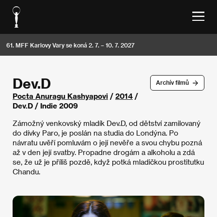
61. MFF Karlovy Vary se koná 2. 7. – 10. 7. 2027
Dev.D
Archív filmů
Pocta Anuragu Kashyapovi
/
2014
/
Dev.D / Indie 2009
Zámožný venkovský mladík Dev.D, od dětství zamilovaný
do dívky Paro, je poslán na studia do Londýna. Po
návratu uvěří pomluvám o její nevěře a svou chybu pozná
až v den její svatby. Propadne drogám a alkoholu a zdá
se, že už je příliš pozdě, když potká mladičkou prostitutku
Chandu.