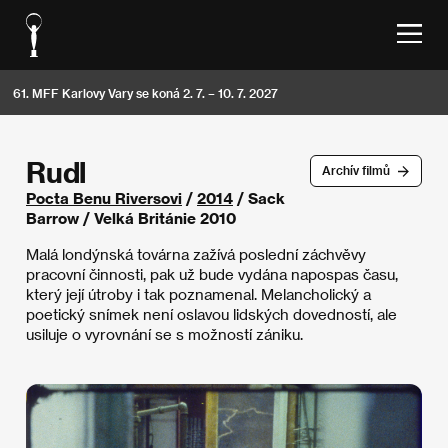
61. MFF Karlovy Vary se koná 2. 7. – 10. 7. 2027
Rudl
Archív filmů
Pocta Benu Riversovi
/
2014
/ Sack
Barrow / Velká Británie 2010
Malá londýnská továrna zažívá poslední záchvěvy
pracovní činnosti, pak už bude vydána napospas času,
který její útroby i tak poznamenal. Melancholický a
poetický snímek není oslavou lidských dovedností, ale
usiluje o vyrovnání se s možností zániku.