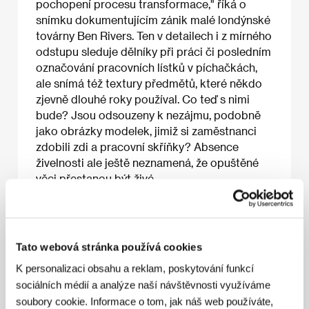
pochopení procesu transformace," říká o
snímku dokumentujícím zánik malé londýnské
továrny Ben Rivers. Ten v detailech i z mírného
odstupu sleduje dělníky při práci či posledním
označování pracovních lístků v píchačkách,
ale snímá též textury předmětů, které někdo
zjevně dlouhé roky používal. Co teď s nimi
bude? Jsou odsouzeny k nezájmu, podobně
jako obrázky modelek, jimiž si zaměstnanci
zdobili zdi a pracovní skříňky? Absence
živelnosti ale ještě neznamená, že opuštěné
věci přestanou být živé.
O filmu
Tato webová stránka používá cookies
20 min / Barevný, 16 mm
K personalizaci obsahu a reklam, poskytování funkcí
sociálních médií a analýze naší návštěvnosti využíváme
Režie
Ben Rivers
/ Scénář
Ben Rivers
/ Kamera
soubory cookie. Informace o tom, jak náš web používáte,
Ben Rivers
/ Střih
Ben Rivers
/ Producent
Ben