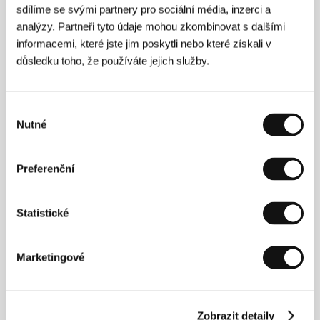
Rivers
/ Kontakt
LUX
sdílíme se svými partnery pro sociální média, inzerci a
analýzy. Partneři tyto údaje mohou zkombinovat s dalšími
informacemi, které jste jim poskytli nebo které získali v
důsledku toho, že používáte jejich služby.
Kontakty
LUX
Výběr
Waterlow Park Centre, Dartmouth Park Hill, N19 5JF,
Nutné
London
souhlasu
Spojené království
Tel: +44 203 141 2960
E-mail:
distribution@lux.org.uk
Preferenční
Statistické
Hosté
Marketingové
Zobrazit detaily