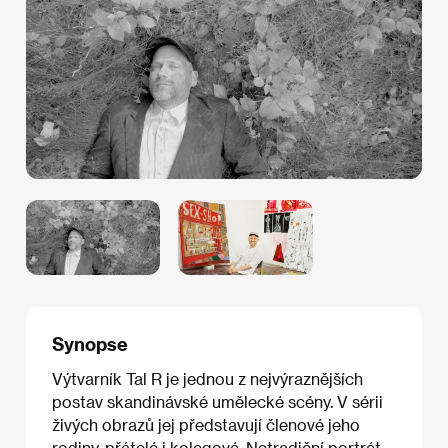
Synopse
Výtvarník Tal R je jednou z nejvýraznějších
postav skandinávské umělecké scény. V sérii
živých obrazů jej představují členové jeho
rodiny, přátelé i kolegové. Netradiční portrét