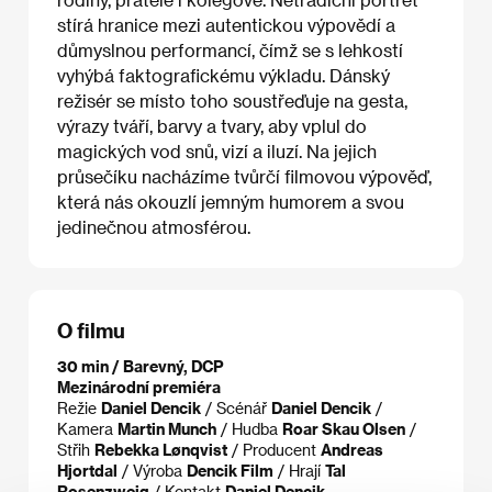
stírá hranice mezi autentickou výpovědí a
důmyslnou performancí, čímž se s lehkostí
vyhýbá faktografickému výkladu. Dánský
režisér se místo toho soustřeďuje na gesta,
výrazy tváří, barvy a tvary, aby vplul do
magických vod snů, vizí a iluzí. Na jejich
průsečíku nacházíme tvůrčí filmovou výpověď,
která nás okouzlí jemným humorem a svou
jedinečnou atmosférou.
O filmu
30 min / Barevný, DCP
Mezinárodní premiéra
Režie
Daniel Dencik
/ Scénář
Daniel Dencik
/
Kamera
Martin Munch
/ Hudba
Roar Skau Olsen
/
Střih
Rebekka Lønqvist
/ Producent
Andreas
Hjortdal
/ Výroba
Dencik Film
/ Hrají
Tal
Rosenzweig
/ Kontakt
Daniel Dencik