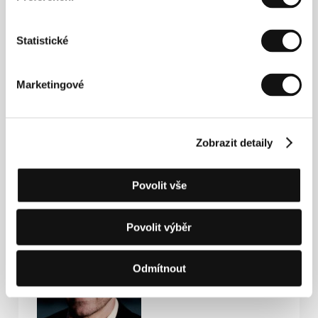
byly uvedeny na loňském MFF Karlovy Vary.
Statistické
Kontakty
Marketingové
Daniel Dencik
, , ?
Dánsko
E-mail:
daniel@dencik.dk
Zobrazit detaily
Povolit vše
Hosté
Povolit výběr
Odmítnout