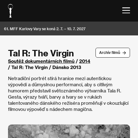
61. MFF Karlovy Vary se koná 2. 7. – 10. 7. 2027
Tal R: The Virgin
Archív filmů
Soutěž dokumentárních filmů
/
2014
/ Tal R: The Virgin / Dánsko 2013
Netradiční portrét stírá hranice mezi autentickou
výpovědí a důmyslnou performancí, aby s citlivým
humorem představil světoznámého výtvarníka Tala R.
Gesta, výrazy tváří, barvy a tvary se v rukách
talentovaného dánského režiséra proměňují v okouzlující
filmovou výpověď s nádechem magična.