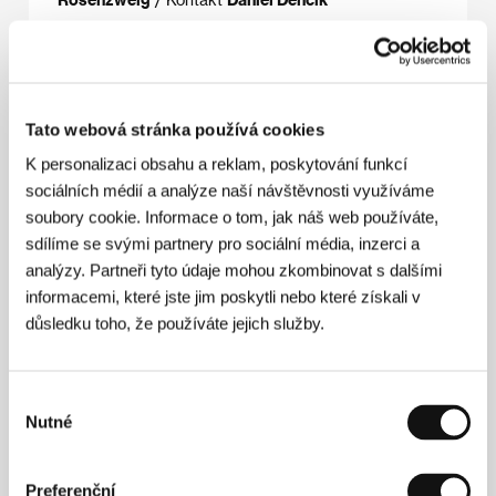
Režie
Tato webová stránka používá cookies
K personalizaci obsahu a reklam, poskytování funkcí
sociálních médií a analýze naší návštěvnosti využíváme
soubory cookie. Informace o tom, jak náš web používáte,
sdílíme se svými partnery pro sociální média, inzerci a
analýzy. Partneři tyto údaje mohou zkombinovat s dalšími
informacemi, které jste jim poskytli nebo které získali v
důsledku toho, že používáte jejich služby.
Daniel Dencik
(1972, Stockholm) vystudoval střih na
Dánské národní filmové škole v Kodani. Vedle svého
filmového působení se však již od mládí věnuje i
Výběr
literatuře; píše poezii a povídky. Jako střihač či
Nutné
souhlasu
scenárista je podepsán pod řadou úspěšných
hraných snímků, v roli režiséra se však uchýlil na pole
filmu dokumentárního. Jak jeho debut
Až na Měsíc
,
Preferenční
tak druhý film
Expedice na konec světa
(oba 2012)