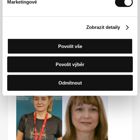
Marketingové
Zobrazit detaily
Povolit vše
Povolit výběr
Sain Gabdullin
Roelof Jan
Producer
Minneboo
Odmítnout
Screenwriter