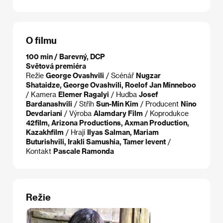
O filmu
100 min / Barevný, DCP
Světová premiéra
Režie
George Ovashvili
/ Scénář
Nugzar
Shataidze, George Ovashvili, Roelof Jan Minneboo
/ Kamera
Elemer Ragalyi
/ Hudba
Josef
Bardanashvili
/ Střih
Sun-Min Kim
/ Producent
Nino
Devdariani
/ Výroba
Alamdary Film
/ Koprodukce
42film, Arizona Productions, Axman Production,
Kazakhfilm
/ Hrají
Ilyas Salman, Mariam
Buturishvili, Irakli Samushia, Tamer levent
/
Kontakt
Pascale Ramonda
Režie