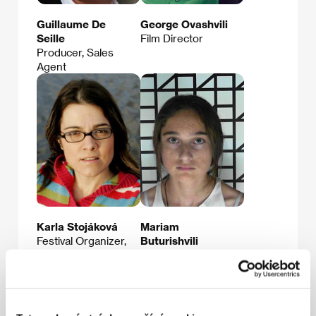
Guillaume De
George Ovashvili
Seille
Film Director
Producer, Sales
Agent
Karla Stojáková
Mariam
Festival Organizer,
Buturishvili
Producer, Service
Actress
Company Rep.