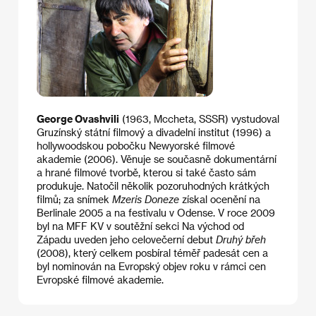
George Ovashvili
(1963, Mccheta, SSSR) vystudoval
Gruzínský státní filmový a divadelní institut (1996) a
hollywoodskou pobočku Newyorské filmové
akademie (2006). Věnuje se současně dokumentární
a hrané filmové tvorbě, kterou si také často sám
produkuje. Natočil několik pozoruhodných krátkých
filmů; za snímek
Mzeris Doneze
získal ocenění na
Berlinale 2005 a na festivalu v Odense. V roce 2009
byl na MFF KV v soutěžní sekci Na východ od
Západu uveden jeho celovečerní debut
Druhý břeh
(2008), který celkem posbíral téměř padesát cen a
byl nominován na Evropský objev roku v rámci cen
Evropské filmové akademie.