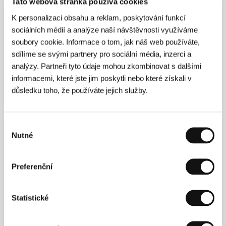
Tato webová stránka používá cookies
K personalizaci obsahu a reklam, poskytování funkcí
sociálních médií a analýze naší návštěvnosti využíváme
soubory cookie. Informace o tom, jak náš web používáte,
sdílíme se svými partnery pro sociální média, inzerci a
analýzy. Partneři tyto údaje mohou zkombinovat s dalšími
informacemi, které jste jim poskytli nebo které získali v
Eike Goreczka
Guram Odisharia
důsledku toho, že používáte jejich služby.
Producer
Politician
Výběr
Nutné
souhlasu
Preferenční
Statistické
Bénédicte Thomas
Nino Devdariani
Distributor,
Executive Producer
Producer