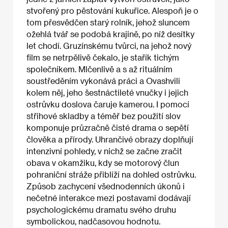
stvořený pro pěstování kukuřice. Alespoň je o
tom přesvědčen starý rolník, jehož sluncem
ožehlá tvář se podobá krajině, po níž desítky
let chodí. Gruzínskému tvůrci, na jehož nový
film se netrpělivě čekalo, je stařík tichým
společníkem. Mlčenlivě a s až rituálním
soustředěním vykonává práci a Ovashvili
kolem něj, jeho šestnáctileté vnučky i jejich
ostrůvku doslova čaruje kamerou. I pomocí
střihové skladby a téměř bez použití slov
komponuje průzračně čisté drama o sepětí
člověka a přírody. Uhrančivé obrazy doplňují
intenzivní pohledy, v nichž se začne zračit
obava v okamžiku, kdy se motorový člun
pohraniční stráže přiblíží na dohled ostrůvku.
Způsob zachycení všednodenních úkonů i
nečetné interakce mezi postavami dodávají
psychologickému dramatu svého druhu
symbolickou, nadčasovou hodnotu.