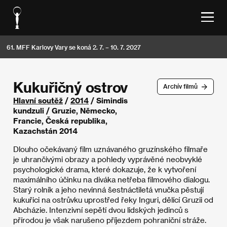
61. MFF Karlovy Vary se koná 2. 7. – 10. 7. 2027
Kukuřičný ostrov
Archív filmů
Hlavní soutěž
/
2014
/ Simindis
kundzuli / Gruzie, Německo,
Francie, Česká republika,
Kazachstán 2014
Dlouho očekávaný film uznávaného gruzínského filmaře
je uhrančivými obrazy a pohledy vyprávěné neobvyklé
psychologické drama, které dokazuje, že k vytvoření
maximálního účinku na diváka netřeba filmového dialogu.
Starý rolník a jeho nevinná šestnáctiletá vnučka pěstují
kukuřici na ostrůvku uprostřed řeky Inguri, dělící Gruzii od
Abcházie. Intenzivní sepětí dvou lidských jedinců s
přírodou je však narušeno příjezdem pohraniční stráže.