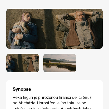
Synopse
Řeka Inguri je přirozenou hranicí dělící Gruzii
od Abcházie. Uprostřed jejího toku se po
jedné z jarních záplav vytvoří ostrůvek, jako