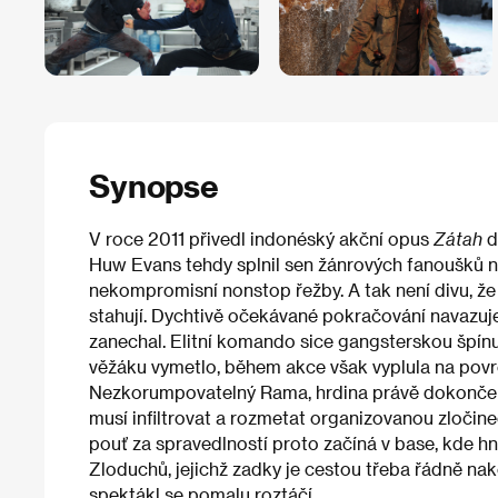
Synopse
V roce 2011 přivedl indonéský akční opus
Zátah
d
Huw Evans tehdy splnil sen žánrových fanoušků n
nekompromisní nonstop řežby. A tak není divu, ž
stahují. Dychtivě očekávané pokračování navazuj
zanechal. Elitní komando sice gangsterskou špí
věžáku vymetlo, během akce však vyplula na povrc
Nezkorumpovatelný Rama, hrdina právě dokončené
musí infiltrovat a rozmetat organizovanou zločine
pouť za spravedlností proto začíná v base, kde h
Zloduchů, jejichž zadky je cestou třeba řádně nako
spektákl se pomalu roztáčí.