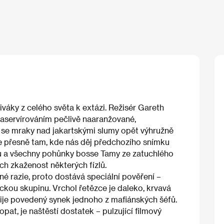
iváky z celého světa k extázi. Režisér Gareth
aservírováním pečlivě naaranžované,
e se mraky nad jakartskými slumy opět výhružně
e přesně tam, kde nás děj předchozího snímku
nu a všechny pohůnky bosse Tamy ze zatuchlého
h zkaženost některých fízlů.
 razie, proto dostává speciální pověření –
ckou skupinu. Vrchol řetězce je daleko, krvavá
nije povedený synek jednoho z mafiánských šéfů.
pat, je naštěstí dostatek – pulzující filmový