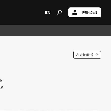
EN
Přihlásit
Archív filmů
ak
ky