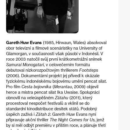
Gareth Huw Evans
(1985, Hirwaun, Wales) absolvoval
obor televizní a filmové scenáristiky na University of
Glamorgan, v současnosti však působí v Indonésii. V
roce 2003 natočil svůj první krátkometrážní snímek
Samurai Monogatari
, v celovečerním formátu
debutoval nízkorozpočtovým thrillerem
Footsteps
(2006). Dokumentární projekt jej přivedl k okázale
fyzickému indonéskému bojovému umění pencat silat.
Pro film
Cesta bojovníka
(
Merantau
, 2009) objevil
herce a mistra pencat silat Ika Uwaise. Spolupráci
obnovili na veleúspěšném
Zátahu
(2011), který
procestoval nespočet festivalů a vklínil se do
standardní kinodistribuce desítek států. Podobný
úspěch zažívá i
Zátah 2
. Gareth Huw Evans nyní
připravuje akční thriller
The Night Comes for Us
, jenž
by si měl odbýt premiéru v příštím roce, a plánuje třetí