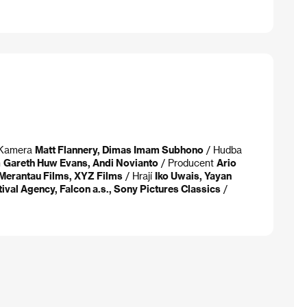
Kamera
Matt Flannery, Dimas Imam Subhono
/ Hudba
h
Gareth Huw Evans, Andi Novianto
/ Producent
Ario
 Merantau Films, XYZ Films
/ Hrají
Iko Uwais, Yayan
tival Agency, Falcon a.s., Sony Pictures Classics
/