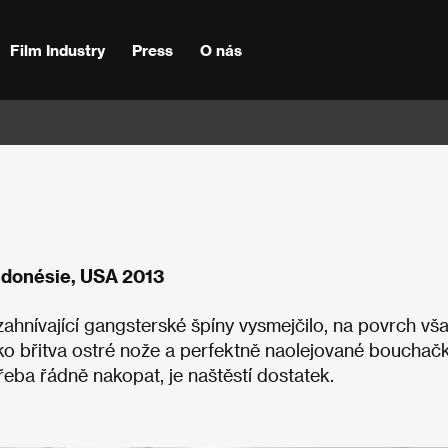
Film Industry
Press
O nás
Indonésie, USA 2013
 zahnívající gangsterské špíny vysmejčilo, na povrch vš
 jako břitva ostré nože a perfektně naolejované bouchač
třeba řádně nakopat, je naštěstí dostatek.