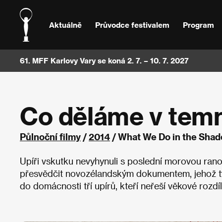
Aktuálně
Průvodce festivalem
Program
61. MFF Karlovy Vary se koná 2. 7. – 10. 7. 2027
Co děláme v tem
Půlnoční filmy
/
2014
/ What We Do in the Shad
Upíři vskutku nevyhynuli s poslední morovou rano
přesvědčit novozélandským dokumentem, jehož tvůrc
do domácnosti tří upírů, kteří neřeší věkové rozdíly