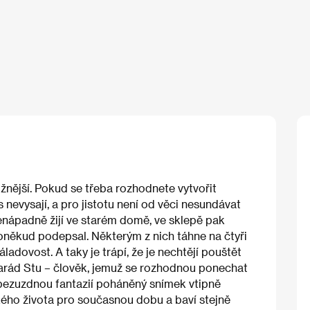
nější. Pokud se třeba rozhodnete vytvořit
s nevysají, a pro jistotu není od věci nesundávat
nenápadně žijí ve starém domě, ve sklepě pak
poněkud podepsal. Některým z nich táhne na čtyři
áladovost. A taky je trápí, že je nechtějí pouštět
rád Stu – člověk, jemuž se rozhodnou ponechat
 bezuzdnou fantazií poháněný snímek vtipně
kého života pro současnou dobu a baví stejně