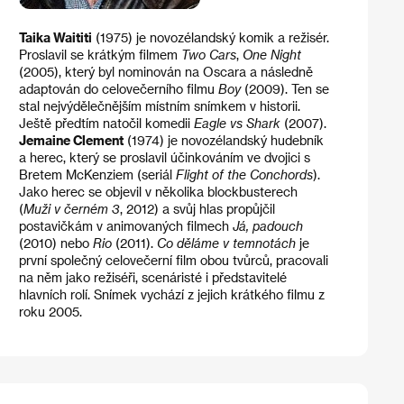
Taika Waititi
(1975) je novozélandský komik a režisér.
Proslavil se krátkým filmem
Two Cars
,
One Night
(2005), který byl nominován na Oscara a následně
adaptován do celovečerního filmu
Boy
(2009). Ten se
stal nejvýdělečnějším místním snímkem v historii.
Ještě předtím natočil komedii
Eagle vs Shark
(2007).
Jemaine Clement
(1974) je novozélandský hudebník
a herec, který se proslavil účinkováním ve dvojici s
Bretem McKenziem (seriál
Flight of the Conchords
).
Jako herec se objevil v několika blockbusterech
(
Muži v černém 3
, 2012) a svůj hlas propůjčil
postavičkám v animovaných filmech
Já, padouch
(2010) nebo
Rio
(2011).
Co děláme v temnotách
je
první společný celovečerní film obou tvůrců, pracovali
na něm jako režiséři, scenáristé i představitelé
hlavních rolí. Snímek vychází z jejich krátkého filmu z
roku 2005.