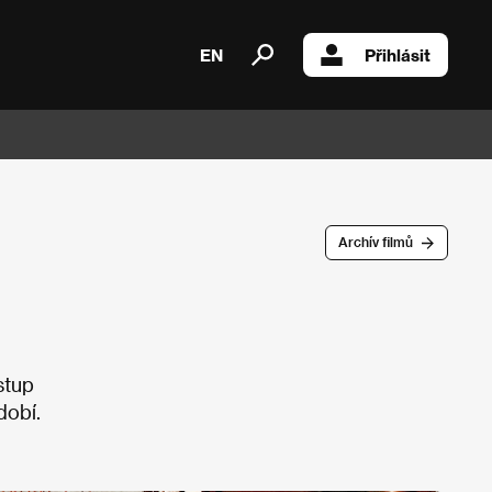
EN
Přihlásit
Archív filmů
stup
dobí.