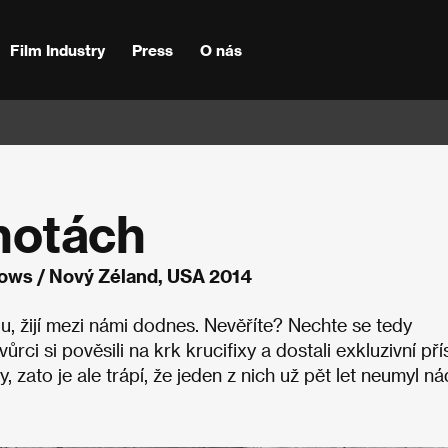
Film Industry
Press
O nás
notách
ows / Nový Zéland, USA 2014
u, žijí mezi námi dodnes. Nevěříte? Nechte se tedy
i si pověsili na krk krucifixy a dostali exkluzivní pří
, zato je ale trápí, že jeden z nich už pět let neumyl ná