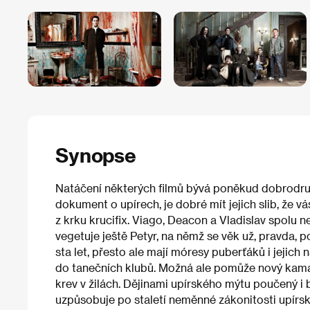
Synopse
Natáčení některých filmů bývá poněkud dobrodruž
dokument o upírech, je dobré mít jejich slib, že vá
z krku krucifix. Viago, Deacon a Vladislav spolu 
vegetuje ještě Petyr, na němž se věk už, pravda, 
sta let, přesto ale mají móresy puberťáků i jejich n
do tanečních klubů. Možná ale pomůže nový kama
krev v žilách. Dějinami upírského mýtu poučený i
uzpůsobuje po staletí neměnné zákonitosti upírs