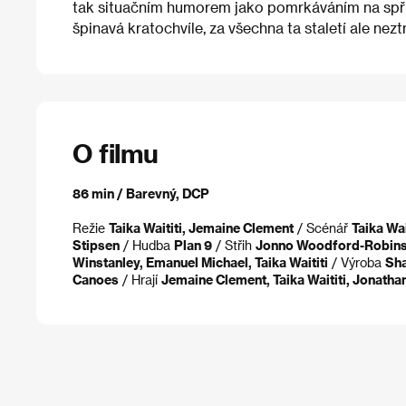
tak situačním humorem jako pomrkáváním na spří
špinavá kratochvíle, za všechna ta staletí ale neztr
O filmu
86 min / Barevný, DCP
Režie
Taika Waititi, Jemaine Clement
/ Scénář
Taika Wa
Stipsen
/ Hudba
Plan 9
/ Střih
Jonno Woodford-Robins
Winstanley, Emanuel Michael, Taika Waititi
/ Výroba
Sha
Canoes
/ Hrají
Jemaine Clement, Taika Waititi, Jonath