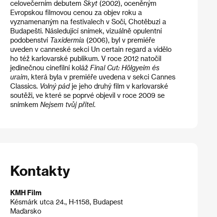
celovečerním debutem
Škyt
(2002), oceněným
Evropskou filmovou cenou za objev roku a
vyznamenaným na festivalech v Soči, Chotěbuzi a
Budapešti. Následující snímek, vizuálně opulentní
podobenství
Taxidermia
(2006), byl v premiéře
uveden v canneské sekci Un certain regard a vidělo
ho též karlovarské publikum. V roce 2012 natočil
jedinečnou cinefilní koláž
Final Cut: Hölgyeim és
uraim
, která byla v premiéře uvedena v sekci Cannes
Classics.
Volný pád
je jeho druhý film v karlovarské
soutěži, ve které se poprvé objevil v roce 2009 se
snímkem
Nejsem tvůj přítel
.
Kontakty
KMH Film
Késmárk utca 24., H-1158, Budapest
Maďarsko