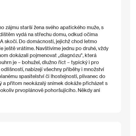
ho zájmu starší žena svého apatického muže, s
dištěm vydá na střechu domu, odkud očima
 skočí. Do domácností, jejichž chod letmo
 ještě vrátíme. Navštívíme jednu po druhé, vždy
chom dokázali pojmenovat „diagnózu", která
uhrn je – bohužel, dlužno říct – typický i pro
dlišností, nabízejí všechny příběhy i množství
anému spasitelství či lhostejnosti, plivanec do
ný a přitom neokázalý snímek dokáže přicházet s
cokoliv prvoplánově pohoršujícího. Někdy ani