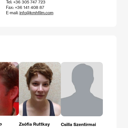
Tel: +36 305 747 723
Fax: +36 141 408 87
E-mail:
info@kmhfilm.com
p
Zsófia Ruttkay
Csilla Szentirmai