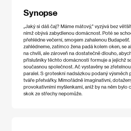
Synopse
„Jaký si dáš čaj? Máme mátový," vyzývá bez větší
nímž obývá zabydlenou domácnost. Poté se scho
přehlédne večerní, smogem zahalenou Budapešť. A
zahlédneme, zatímco žena padá kolem oken, se ale
na chvíli, ale zároveň na dostatečně dlouho, aby
příslušníky těchto domácností formuje a jejichž so
současnou společnost. Ač vystavěny se zřetelnou o
paralel. S groteskní nadsázkou podaný výsměch pl
tváře přetvářky. Mimořádně imaginativní, dotaže
provokativními myšlenkami, aniž by na něm bylo 
skok ze střechy nepomůže.