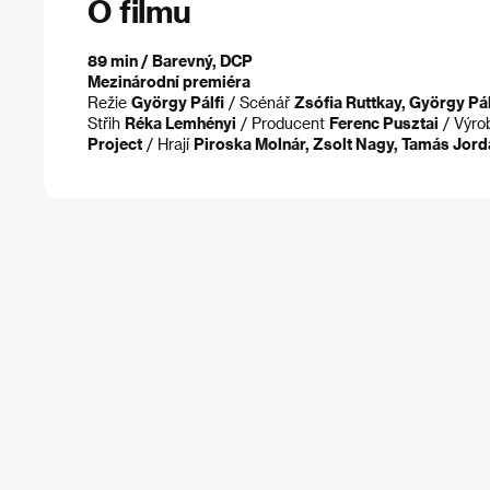
O filmu
89 min / Barevný, DCP
Mezinárodní premiéra
Režie
György Pálfi
/ Scénář
Zsófia Ruttkay, György Pál
Střih
Réka Lemhényi
/ Producent
Ferenc Pusztai
/ Výr
Project
/ Hrají
Piroska Molnár, Zsolt Nagy, Tamás Jord