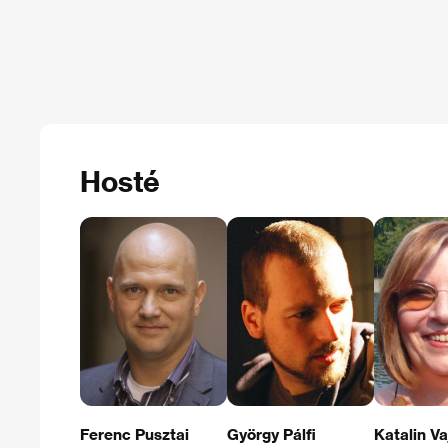
Hosté
Ferenc Pusztai
György Pálfi
Katalin Va