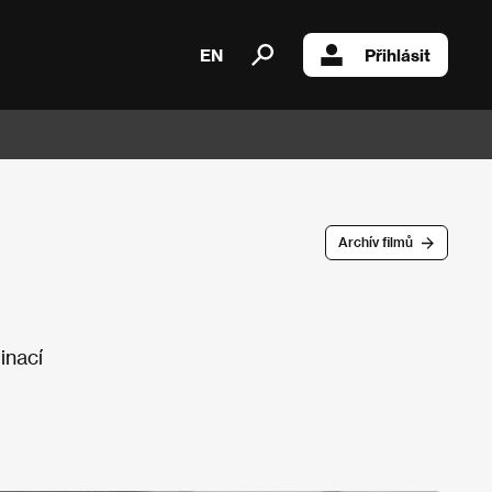
EN
Přihlásit
Archív filmů
inací