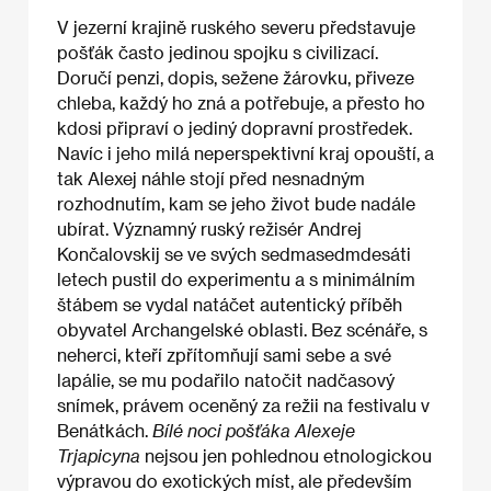
V jezerní krajině ruského severu představuje
pošťák často jedinou spojku s civilizací.
Doručí penzi, dopis, sežene žárovku, přiveze
chleba, každý ho zná a potřebuje, a přesto ho
kdosi připraví o jediný dopravní prostředek.
Navíc i jeho milá neperspektivní kraj opouští, a
tak Alexej náhle stojí před nesnadným
rozhodnutím, kam se jeho život bude nadále
ubírat. Významný ruský režisér Andrej
Končalovskij se ve svých sedmasedmdesáti
letech pustil do experimentu a s minimálním
štábem se vydal natáčet autentický příběh
obyvatel Archangelské oblasti. Bez scénáře, s
neherci, kteří zpřítomňují sami sebe a své
lapálie, se mu podařilo natočit nadčasový
snímek, právem oceněný za režii na festivalu v
Benátkách.
Bílé noci pošťáka Alexeje
Trjapicyna
nejsou jen pohlednou etnologickou
výpravou do exotických míst, ale především