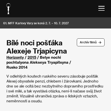
61. MFF Karlovy Vary se koná 2. 7. – 10. 7. 2027
Bílé noci pošťáka
Archív filmů
Alexeje Trjapicyna
Horizonty
/
2015
/ Belye nochi
pochtalyona Alekseya Tryapitsyna /
Rusko 2014
V odlehlých koutech ruského severu zásobuje pošťák
Alexej obyvatele penzí, chlebem i žárovkami. Jednoho
dne se ale ocitá bez nezbytného dopravního prostředku
i své milé, a tak vyvstává otázka, není-li načase svůj život
změnit. Vizuálně uhrančivá zpráva o lidských vztazích,
neměnnosti a osudu.