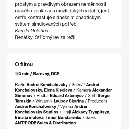
prostým a pravdivým obrazem neměnnosti
ruského venkova a mezilidských vztahů, jenž
ostře kontrastuje s dnešním chaotickým
světem simulovaných potřeb.
Kamila Dolotina
Benátky: Stříbrný lev za režii
O filmu
110 min / Barevný, DCP
Režie
Andrei Konchalovsky
/ Scénář
Andrei
Konchalovsky, Elena Kiseleva
/ Kamera
Alexander
Simonov
/ Hudba
Eduard Artemyev
/ Střih
Sergei
Taraskin
/ Výtvarník
Lyubov Skorina
/ Producent
Andrei Konchalovsky
/ Výroba
Andrei
Konchalovsky Studios
/ Hrají
Aleksey Tryapitsyn,
Irina Ermolova, Timur Bondarenko
/ Sales
ANT!PODE Sales & Distribution