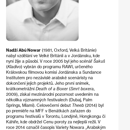
Nadží Abú Nowar
(1981, Oxford, Velká Británie)
nabyl vzdělání ve Velké Británii a v Jordánsku, kde
nyní žije a působí. V roce 2005 byl jeho scénář
Šakuš
(
Kladivo
) vybrán do programu RAWI, určeného
Královskou filmovou komisí Jordánska a Sundance
Institutem pro nezávislé arabské scenáristy na
dokončení jejich projektů. Jeho první snímek,
krátkometrážní
Death of a Boxer
(
Smrt boxera
,
2009), získal mezinárodní pozornost uvedením na
několika významných festivalech (Dubaj, Palm
Springs, Miami). Celovečerní debut
Theeb
(2014) byl
po premiéře na MFF v Benátkách zařazen do
programu festivalů v Torontu, Londýně, Hongkongu či
Káhiře, kde obdržel Cenu poroty za nejlepší režii. V
roce 2014 označil časopis Variety Nowara „Arabským