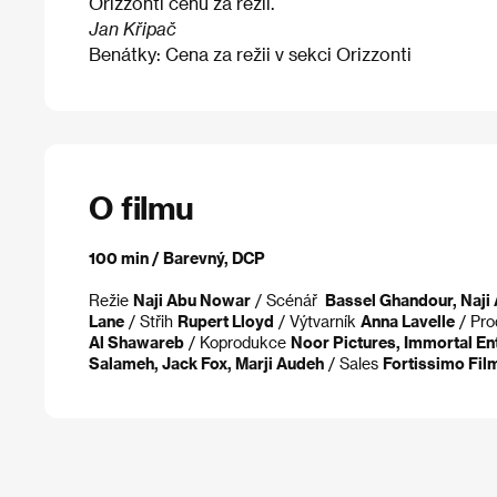
Orizzonti cenu za režii.
Jan Křipač
Benátky: Cena za režii v sekci Orizzonti
O filmu
100 min / Barevný, DCP
Režie
Naji Abu Nowar
/ Scénář
Bassel Ghandour, Naji
Lane
/ Střih
Rupert Lloyd
/ Výtvarník
Anna Lavelle
/ Pr
Al Shawareb
/ Koprodukce
Noor Pictures, Immortal En
Salameh, Jack Fox, Marji Audeh
/ Sales
Fortissimo Fil