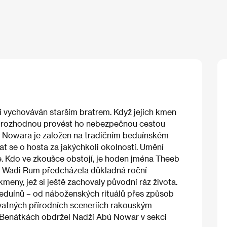
i vychováván starším bratrem. Když jejich kmen
 se rozhodnou provést ho nebezpečnou cestou
ú Nowara je založen na tradičním beduínském
at se o hosta za jakýchkoli okolností. Umění
e. Kdo ve zkoušce obstojí, je hoden jména Theeb
tě Wadi Rum předcházela důkladná roční
meny, jež si ještě zachovaly původní ráz života.
eduínů – od náboženských rituálů přes způsob
hvatných přírodních sceneriích rakouským
enátkách obdržel Nadží Abú Nowar v sekci