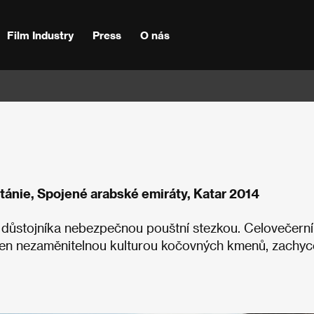
Film Industry
Press
O nás
tánie, Spojené arabské emiráty, Katar 2014
 důstojníka nebezpečnou pouštní stezkou. Celovečerní
pen nezaměnitelnou kulturou kočovných kmenů, zachy