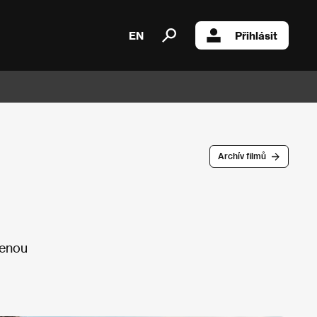
EN
Přihlásit
Archív filmů
cenou