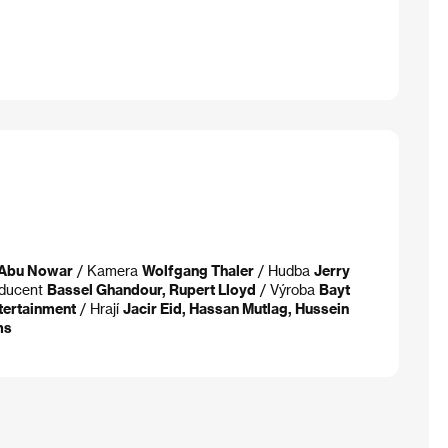
 Abu Nowar
/ Kamera
Wolfgang Thaler
/ Hudba
Jerry
oducent
Bassel Ghandour, Rupert Lloyd
/ Výroba
Bayt
tertainment
/ Hrají
Jacir Eid, Hassan Mutlag, Hussein
ms