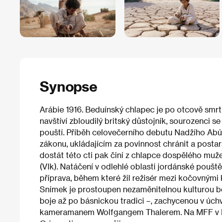
Synopse
Arábie 1916. Beduínský chlapec je po otcově smrt
navštíví zbloudilý britský důstojník, sourozenci
pouští. Příběh celovečerního debutu Nadžího Ab
zákonu, ukládajícím za povinnost chránit a postar
dostát této cti pak činí z chlapce dospělého muž
(Vlk). Natáčení v odlehlé oblasti jordánské pouš
příprava, během které žil režisér mezi kočovnými k
Snímek je prostoupen nezaměnitelnou kulturou b
boje až po básnickou tradici –, zachycenou v úc
kameramanem Wolfgangem Thalerem. Na MFF v B