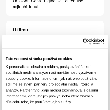
Orizzonti, Cena Luigiho De Laurentiise –
nejlepší debut
O filmu
116 min / Barevný, DCP
Režie
Chaitanya Tamhane
/ Scénář
Chaitanya
Tamhane
/ Kamera
Mrinal Desai
/ Hudba
Sambhaji
Bhagat
/ Střih
Rikhav Desai
/ Výtvarník
Somnath
Tato webová stránka používá cookies
Pal, Pooja Talreja
/ Producent
Vivek Gomber
/
Výroba
ZOO Entertainment
/ Hrají
Vira Sathidar,
K personalizaci obsahu a reklam, poskytování funkcí
Vivek Gomber, Geetanjali Kulkarni
/ Sales
Paradise
sociálních médií a analýze naší návštěvnosti využíváme
City Sales
soubory cookie. Informace o tom, jak náš web používáte,
www:
http://www.courtthefilm.com/
sdílíme se svými partnery pro sociální média, inzerci a
analýzy. Partneři tyto údaje mohou zkombinovat s dalšími
informacemi, které jste jim poskytli nebo které získali v
Režie
důsledku toho, že používáte jejich služby.