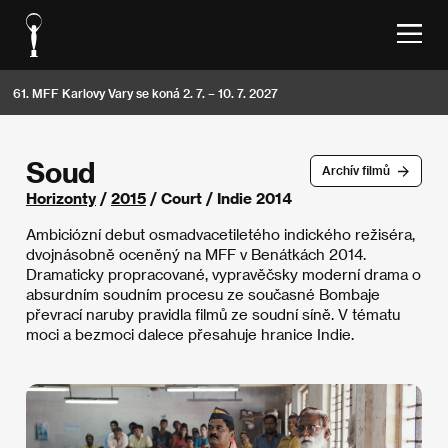
61. MFF Karlovy Vary se koná 2. 7. – 10. 7. 2027
Soud
Archív filmů
Horizonty
/
2015
/ Court / Indie 2014
Ambiciózní debut osmadvacetiletého indického režiséra,
dvojnásobně oceněný na MFF v Benátkách 2014.
Dramaticky propracované, vypravěčsky moderní drama o
absurdním soudním procesu ze současné Bombaje
převrací naruby pravidla filmů ze soudní síně. V tématu
moci a bezmoci dalece přesahuje hranice Indie.