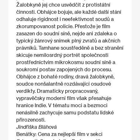
Žalobkyně jej chce usvědčit z protistátní
činnosti. Obhájce bojuje, ale každé další stání
odhaluje rigidnost i neefektivnost soudů a
zkorumpovanost policie. Přestože je film
zasazen do soudní síně, nejde ani zdaleka o
typický žánrový snímek plný zvratů a akčních
právníků. Tamhane soustředěně a bez stranění
skicuje nemilosrdný portrét společnosti
prostřednictvím mikrokosmu soudní síně a
soukromí postav zapojených do procesu.
Obhájce z bohaté rodiny, dravá žalobkyně,
soudce nonšalantně rozdávající osudové
verdikty. Dramaticky propracovaný,
vypravěčsky moderní film však přesahuje
hranice Indie. V tématu moci a bezmoci
nenásilně zachycuje samu podstatu lidské
přirozenosti.
Jindřiška Bláhová
Benátky: Cena za nejlepší film v sekci