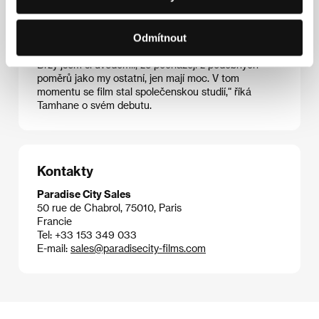
debut a cenu v sekci Orizzonti za nejlepší film.
„Zajímala mě funkce lidí zastupujících moc – soudce,
Odmítnout
žalobce či obhájce – v soudním procesu. Všichni jsou
sami otroky daných pravidel, protokolu a hierarchie.
Brzy jsem si uvědomil, že pocházejí z podobných
poměrů jako my ostatní, jen mají moc. V tom
momentu se film stal společenskou studií,“ říká
Tamhane o svém debutu.
Kontakty
Paradise City Sales
50 rue de Chabrol, 75010, Paris
Francie
Tel: +33 153 349 033
E-mail:
sales@paradisecity-films.com