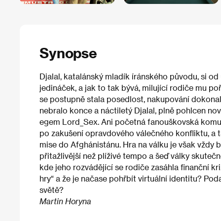
Synopse
Djalal, katalánský mladík íránského původu, si od 
jedináček, a jak to tak bývá, milující rodiče mu poř
se postupně stala posedlost, nakupování dokonalý
nebralo konce a náctiletý Djalal, plně pohlcen nov
egem Lord_Sex. Ani početná fanouškovská komunit
po zakušení opravdového válečného konfliktu, a t
mise do Afghánistánu. Hra na válku je však vždy b
přitažlivější než plíživé tempo a šeď války skuteč
kde jeho rozvádějící se rodiče zasáhla finanční k
hry“ a že je načase pohřbít virtuální identitu? Po
světě?
Martin Horyna