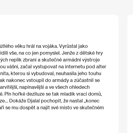
útlého věku hrál na vojáka. Vyrůstal jako
ídili vše, na co jen pomyslel. Jenže z dětské hry
ch replik zbraní a skutečné armádní výstroje
ou vášní, začal vystupovat na internetu pod alter
a, kterou si vybudoval, neuhasila jeho touhu
ak nakonec vstoupil do armády a zúčastnil se
arvitější, napínavější a ve všech ohledech
né. Pln hořké deziluze se tak mladík vrací domů,
rize… Dokáže Djalal pochopit, že nastal „konec
daří se mu dospět a najít své místo ve skutečném