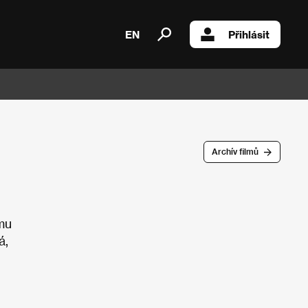
EN
Přihlásit
Archív filmů
 mu
á,