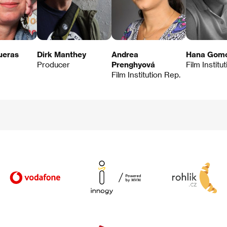
ueras
Dirk Manthey
Andrea
Hana Gomo
Producer
Prenghyová
Film Institu
Film Institution Rep.