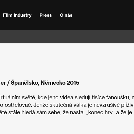
Film Industry
Press
O nás
er / Španělsko, Německo 2015
rtuálním světě, kde jeho videa sledují tisíce fanoušků,
o ostřelovač. Jenže skutečná válka je nevzrušivě plíživ
tě stále hledá sám sebe, že nastal „konec hry“ a že je