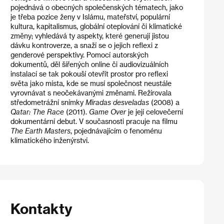
pojednává o obecných společenských tématech, jako
je třeba pozice ženy v Islámu, mateřství, populární
kultura, kapitalismus, globální oteplování či klimatické
změny; vyhledává ty aspekty, které generují jistou
dávku kontroverze, a snaží se o jejich reflexi z
genderové perspektivy. Pomocí autorských
dokumentů, děl šířených online či audiovizuálních
instalací se tak pokouší otevřít prostor pro reflexi
světa jako místa, kde se musí společnost neustále
vyrovnávat s neočekávanými změnami. Režírovala
středometrážní snímky
Miradas desveladas
(2008) a
Qatar: The Race
(2011).
Game Over
je její celovečerní
dokumentární debut. V současnosti pracuje na filmu
The Earth Masters
, pojednávajícím o fenoménu
klimatického inženýrství.
Kontakty