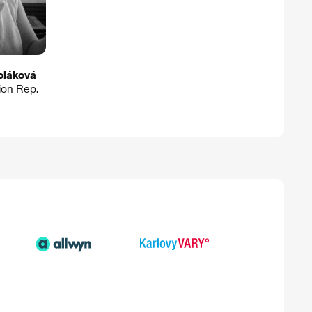
láková
tion Rep.