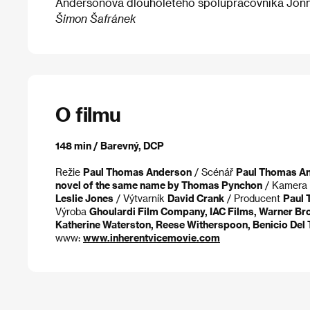
Andersonova dlouholetého spolupracovníka Jon
Šimon Šafránek
O filmu
148 min / Barevný, DCP
Režie
Paul Thomas Anderson
/ Scénář
Paul Thomas An
novel of the same name by Thomas Pynchon
/ Kamera
Leslie Jones
/ Výtvarník
David Crank
/ Producent
Paul 
Výroba
Ghoulardi Film Company, IAC Films, Warner Br
Katherine Waterston, Reese Witherspoon, Benicio Del 
www:
www.inherentvicemovie.com