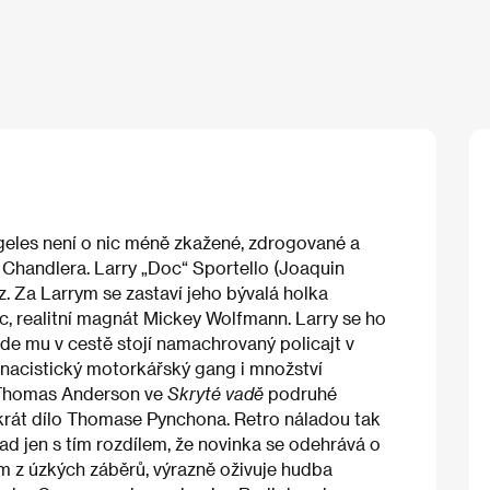
geles není o nic méně zkažené, zdrogované a
handlera. Larry „Doc“ Sportello (Joaquin
z. Za Larrym se zastaví jeho bývalá holka
nec, realitní magnát Mickey Wolfmann. Larry se ho
kde mu v cestě stojí namachrovaný policajt v
onacistický motorkářský gang i množství
 Thomas Anderson ve
Skryté vadě
podruhé
tokrát dílo Thomase Pynchona. Retro náladou tak
nad jen s tím rozdílem, že novinka se odehrává o
m z úzkých záběrů, výrazně oživuje hudba