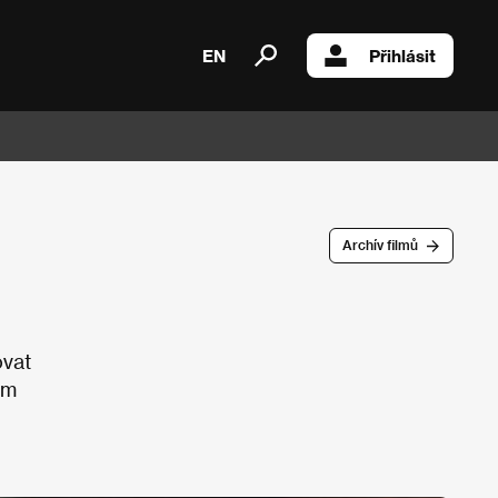
EN
Přihlásit
Archív filmů
ovat
em