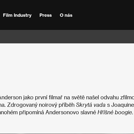
Film Industry
Press
O nás
derson jako první filmař na světě našel odvahu zfilm
na. Zdrogovaný noirový příběh
Skrytá vada
s Joaquin
mnohém připomíná Andersonovo slavné
Hříšné boogie
.