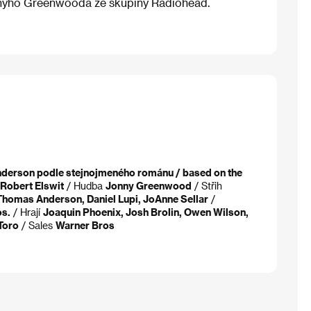
nyho Greenwooda ze skupiny Radiohead.
derson podle stejnojmeného románu / based on the
Robert Elswit
/ Hudba
Jonny Greenwood
/ Střih
Thomas Anderson, Daniel Lupi, JoAnne Sellar
/
os.
/ Hrají
Joaquin Phoenix, Josh Brolin, Owen Wilson,
Toro
/ Sales
Warner Bros