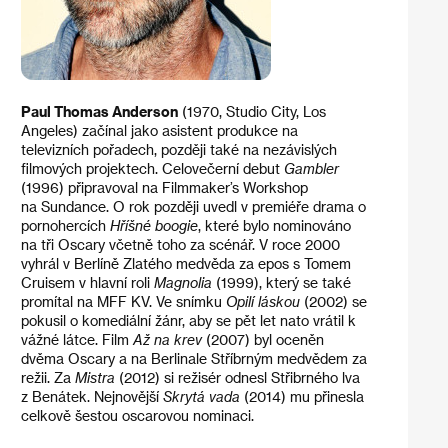
Paul Thomas Anderson
(1970, Studio City, Los
Angeles) začínal jako asistent produkce na
televizních pořadech, později také na nezávislých
filmových projektech. Celovečerní debut
Gambler
(1996) připravoval na Filmmaker’s Workshop
na Sundance. O rok později uvedl v premiéře drama o
pornohercích
Hříšné boogie
, které bylo nominováno
na tři Oscary včetně toho za scénář. V roce 2000
vyhrál v Berlíně Zlatého medvěda za epos s Tomem
Cruisem v hlavní roli
Magnolia
(1999), který se také
promítal na MFF KV. Ve snímku
Opilí láskou
(2002) se
pokusil o komediální žánr, aby se pět let nato vrátil k
vážné látce. Film
Až na krev
(2007) byl oceněn
dvěma Oscary a na Berlinale Stříbrným medvědem za
režii. Za
Mistra
(2012) si režisér odnesl Střibrného lva
z Benátek. Nejnovější
Skrytá vada
(2014) mu přinesla
celkově šestou oscarovou nominaci.