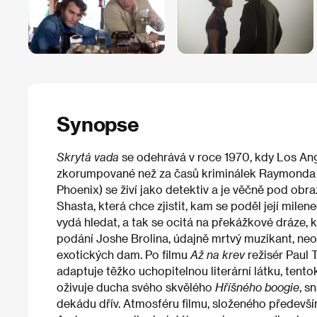
Synopse
Skrytá vada
se odehrává v roce 1970, kdy Los An
zkorumpované než za časů kriminálek Raymonda C
Phoenix) se živí jako detektiv a je věčně pod obra
Shasta, která chce zjistit, kam se poděl její mile
vydá hledat, a tak se ocitá na překážkové dráze, 
podání Joshe Brolina, údajně mrtvý muzikant, ne
exotických dam. Po filmu
Až na krev
režisér Paul
adaptuje těžko uchopitelnou literární látku, ten
oživuje ducha svého skvělého
Hříšného boogie
, s
dekádu dřív. Atmosféru filmu, složeného předevší