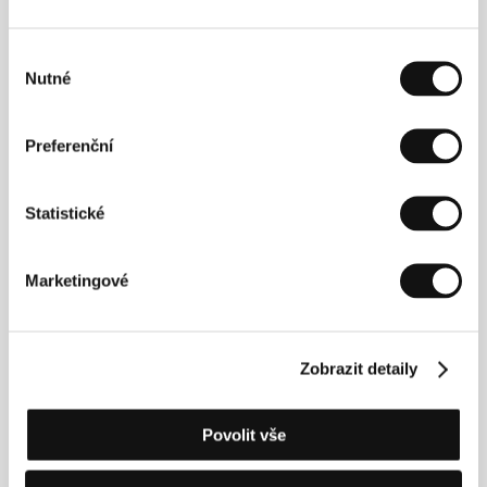
Výběr
Nutné
souhlasu
Preferenční
Statistické
Marketingové
Małgorzata Szumowská
(1973, Krakov) vystudovala
režii na Vysoké filmové, televizní a divadelní škole
Zobrazit detaily
v Lodži (1998) a nyní se kromě hrané a dokumentární
režie realizuje i jako scenáristka a producentka. Ve
svých filmech metodicky rozpracovává problémy
Povolit vše
mezilidských vztahů, pramenící ze společenských
tabu. Už její debut
Szczęşliwy człowiek
(
Šťastný
člověk
, 2000) byl nominován na Evropskou filmovou