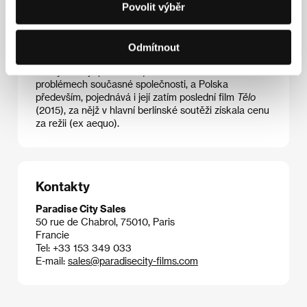
cenu a ve stejném roce se Szumowská stala členkou
Povolit výběr
Evropské akademie. Od roku 2004 pravidelně uvádí
své filmy na Berlinale. Její předchozí snímek
Ve
jménu…
(
W imię…
, 2013) se nořil do duše
Odmítnout
homosexuálního kněze a z Berlína si odvezl cenu
Teddy za nejlepší film s queer tematikou. O
problémech současné společnosti, a Polska
především, pojednává i její zatím poslední film
Tělo
(2015), za nějž v hlavní berlínské soutěži získala cenu
za režii (ex aequo).
Kontakty
Paradise City Sales
50 rue de Chabrol, 75010, Paris
Francie
Tel: +33 153 349 033
E-mail:
sales@paradisecity-films.com