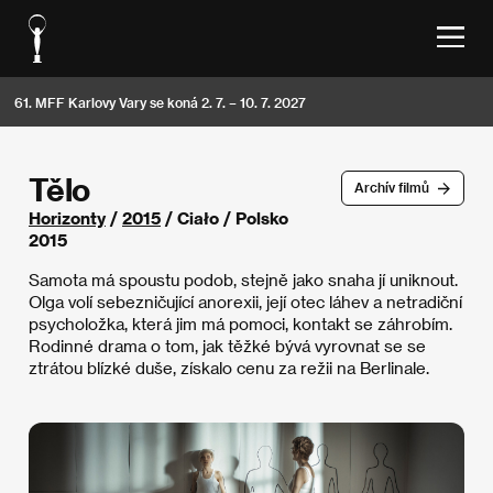
61. MFF Karlovy Vary se koná 2. 7. – 10. 7. 2027
Tělo
Archív filmů
Horizonty
/
2015
/ Ciało / Polsko
2015
Samota má spoustu podob, stejně jako snaha jí uniknout.
Olga volí sebezničující anorexii, její otec láhev a netradiční
psycholožka, která jim má pomoci, kontakt se záhrobím.
Rodinné drama o tom, jak těžké bývá vyrovnat se se
ztrátou blízké duše, získalo cenu za režii na Berlinale.