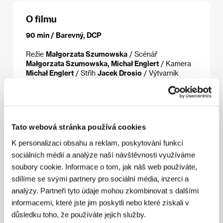
O filmu
90 min / Barevný, DCP
Režie
Małgorzata Szumowska
/ Scénář
Małgorzata Szumowska, Michał Englert
/ Kamera
Michał Englert
/ Střih
Jacek Drosio
/ Výtvarník
Elwira Pluta
/ Producent
Jacek Drosio, Małgorzata
Szumowska, Michał Englert
/ Výroba
Nowhere
/
Koprodukce
D35
/ Hrají
Janusz Gajos, Maja
Ostaszewska, Justyna Suwała, Ewa Dałkowska
/
Sales
Paradise City Sales
Tato webová stránka používá cookies
K personalizaci obsahu a reklam, poskytování funkcí
sociálních médií a analýze naší návštěvnosti využíváme
Režie
soubory cookie. Informace o tom, jak náš web používáte,
sdílíme se svými partnery pro sociální média, inzerci a
analýzy. Partneři tyto údaje mohou zkombinovat s dalšími
informacemi, které jste jim poskytli nebo které získali v
důsledku toho, že používáte jejich služby.