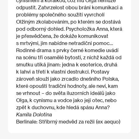
cynismem a kořalkou, což mu Olga nemůže
odpustit. Zatvrzelost obou brání komunikaci a
problémy společného soužití vyvrcholí
Olžiným zkolabováním, po kterém se dostává
pod odborný dohled. Psycholožka Anna, která
je přesvědčena, že dokáže komunikovat
s mrtvými, jim nabídne netradiční pomoc…
Rodinné drama s prvky černé komedie uvádí
na scénu tři osamělé bytosti, z nichž každá od
smutku utíká jinam: jedna k esoterice, druhá
k lahvi a třetí k vlastní destrukci. Postavy
zároveň slouží jako zrcadlo dnešního Polska,
které opouští tradiční hodnoty, ale neví, kam
se vrhnout – do světa iluzorních ideálů jako
Olga, k cynismu a vodce jako její otec, nebo
zpět k duchovnu, kde hledá spásu Anna?
Kamila Dolotina
Berlinale: Stříbrný medvěd za režii (ex aequo)