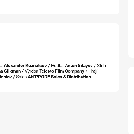
ra
Alexander Kuznetsov
/ Hudba
Anton Silayev
/ Střih
na Glikman
/ Výroba
Telesto Film Company
/ Hrají
dzhiev
/ Sales
ANT!PODE Sales & Distribution