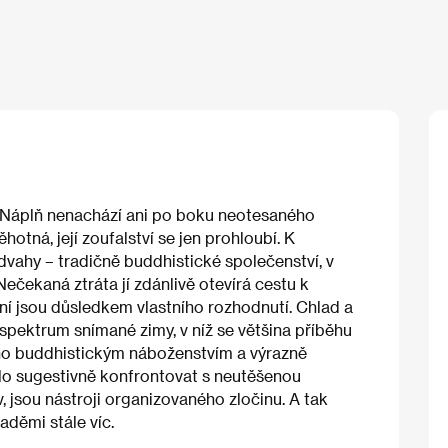
t. Náplň nenachází ani po boku neotesaného
těhotná, její zoufalství se jen prohloubí. K
vahy – tradičně buddhistické společenství, v
 Nečekaná ztráta jí zdánlivě otevírá cestu k
ení jsou důsledkem vlastního rozhodnutí. Chlad a
spektrum snímané zimy, v níž se většina příběhu
eho buddhistickým náboženstvím a výrazně
ilo sugestivně konfrontovat s neutěšenou
v, jsou nástroji organizovaného zločinu. A tak
aděmi stále víc.