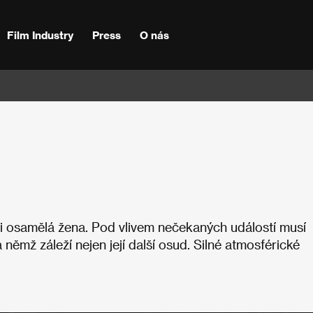
Film Industry
Press
O nás
mi osamělá žena. Pod vlivem nečekaných událostí musí
 němž záleží nejen její další osud. Silné atmosférické