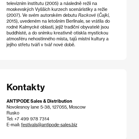
televizním institutu (2005) a následně režii na
moskevských Vyšších kurzech scenáristiky a režie
(2007). Ve svém autorském debutu
Rackové
(
Čajki
,
2015), uvedeném na letošním Berlinale, se vrátila do
rodné Kalmycké oblasti, jejíž tradiční obyvatelé jsou
buddhisté, a do snímku kreativně otiskla mystickou
atmosféru nehostinného místa, tajů místní kultury a
jejího střetu tváří v tvář nové době.
Kontakty
ANT!PODE Sales & Distribution
Novolesnoy lane 5-38, 127055, Moscow
Rusko
Tel: +7 499 978 7314
E-mail:
festivals@antipode-sales.biz