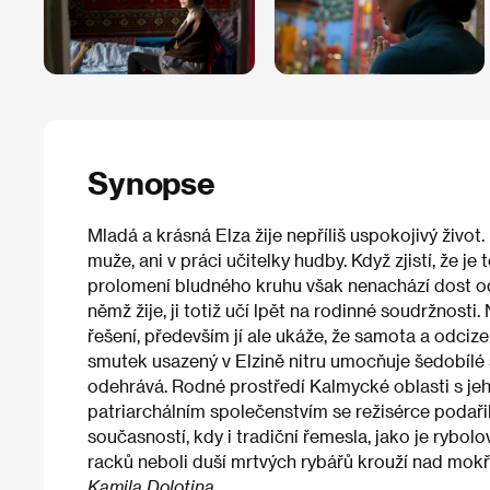
Synopse
Mladá a krásná Elza žije nepříliš uspokojivý živo
muže, ani v práci učitelky hudby. Když zjistí, že je 
prolomení bludného kruhu však nenachází dost od
němž žije, ji totiž učí lpět na rodinné soudržnosti.
řešení, především jí ale ukáže, že samota a odciz
smutek usazený v Elzině nitru umocňuje šedobílé 
odehrává. Rodné prostředí Kalmycké oblasti s j
patriarchálním společenstvím se režisérce podař
současností, kdy i tradiční řemesla, jako je rybolo
racků neboli duší mrtvých rybářů krouží nad mokř
Kamila Dolotina