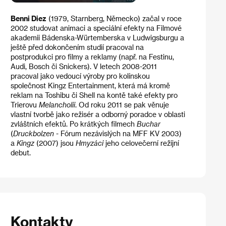
Benni Diez
(1979, Starnberg, Německo) začal v roce
2002 studovat animaci a speciální efekty na Filmové
akademii Bádenska-Würtemberska v Ludwigsburgu a
ještě před dokončením studií pracoval na
postprodukci pro filmy a reklamy (např. na Festinu,
Audi, Bosch či Snickers). V letech 2008-2011
pracoval jako vedoucí výroby pro kolínskou
společnost Kingz Entertainment, která má kromě
reklam na Toshibu či Shell na kontě také efekty pro
Trierovu
Melancholii
. Od roku 2011 se pak věnuje
vlastní tvorbě jako režisér a odborný poradce v oblasti
zvláštních efektů. Po krátkých filmech
Buchar
(
Druckbolzen
- Fórum nezávislých na MFF KV 2003)
a
Kingz
(2007) jsou
Hmyzáci
jeho celovečerní režijní
debut.
Kontakty