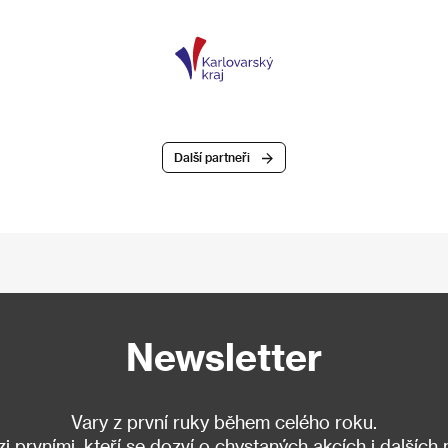
Další partneři
Newsletter
Vary z první ruky během celého roku.
 prvními, kteří se dozví o chystaných akcích i dalších