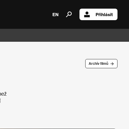
EN
Přihlásit
Archív filmů
než
í