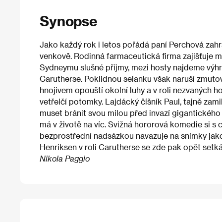
Synopse
Jako každý rok i letos pořádá paní Perchová zah
venkově. Rodinná farmaceutická firma zajišťuje m
Sydneymu slušné příjmy, mezi hosty najdeme výhr
Carutherse. Poklidnou selanku však naruší zmuto
hnojivem opouští okolní luhy a v roli nezvaných 
vetřelčí potomky. Lajdácký číšník Paul, tajně zam
muset bránit svou milou před invazí gigantickéh
má v životě na víc. Svižná hororová komedie si s 
bezprostřední nadsázkou navazuje na snímky ja
Henriksen v roli Carutherse se zde pak opět setk
Nikola Paggio