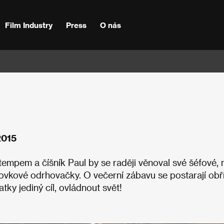
Film Industry
Press
O nás
2015
tempem a číšník Paul by se raději věnoval své šéfové, 
vkové odrhovačky. O večerní zábavu se postarají obř
ky jediný cíl, ovládnout svět!