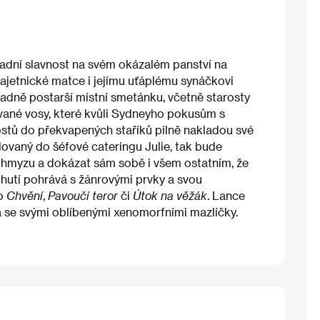
radní slavnost na svém okázalém panství na
ajetnické matce i jejímu uťáplému synáčkovi
adně postarší místní smetánku, včetně starosty
vané vosy, které kvůli Sydneyho pokusům s
hostů do překvapených staříků pilně nakladou své
ilovaný do šéfové cateringu Julie, tak bude
o hmyzu a dokázat sám sobě i všem ostatním, že
chutí pohrává s žánrovými prvky a svou
ko
Chvění
,
Pavoučí teror
či
Útok na věžák
. Lance
á se svými oblíbenými xenomorfními mazlíčky.