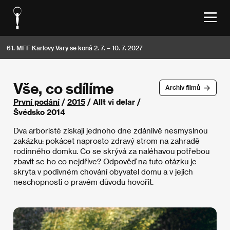
61. MFF Karlovy Vary se koná 2. 7. – 10. 7. 2027
Vše, co sdílíme
Archív filmů
První podání
/
2015
/ Allt vi delar /
Švédsko 2014
Dva arboristé získají jednoho dne zdánlivě nesmyslnou
zakázku: pokácet naprosto zdravý strom na zahradě
rodinného domku. Co se skrývá za naléhavou potřebou
zbavit se ho co nejdříve? Odpověď na tuto otázku je
skryta v podivném chování obyvatel domu a v jejich
neschopnosti o pravém důvodu hovořit.