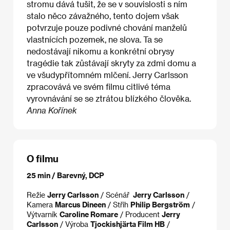
stromu dává tušit, že se v souvislosti s ním
stalo něco závažného, tento dojem však
potvrzuje pouze podivné chování manželů
vlastnících pozemek, ne slova. Ta se
nedostávají nikomu a konkrétní obrysy
tragédie tak zůstávají skryty za zdmi domu a
ve všudypřítomném mlčení. Jerry Carlsson
zpracovává ve svém filmu citlivé téma
vyrovnávání se se ztrátou blízkého člověka.
Anna Kořínek
O filmu
25 min / Barevný, DCP
Režie
Jerry Carlsson
/ Scénář
Jerry Carlsson
/
Kamera
Marcus Dineen
/ Střih
Philip Bergström
/
Výtvarník
Caroline Romare
/ Producent
Jerry
Carlsson
/ Výroba
Tjockishjärta Film HB
/