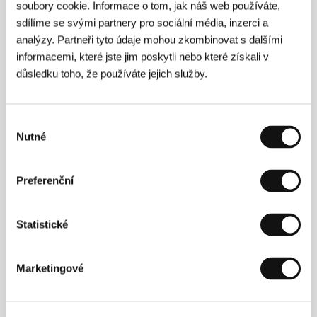
soubory cookie. Informace o tom, jak náš web používáte,
sdílíme se svými partnery pro sociální média, inzerci a
analýzy. Partneři tyto údaje mohou zkombinovat s dalšími
informacemi, které jste jim poskytli nebo které získali v
důsledku toho, že používáte jejich služby.
Jerry Carlsson
(1987, Piteå, Švédsko) získal v roce
2014 bakalářský titul na Akademin Valand
v Göteborgu v oboru nezávislá filmová tvorba. Během
Výběr
studií natočil krátké snímky
Längs vägen
(2011) a
Nutné
Komma ut
(2011).
Vše, co sdílíme
je jeho ročníková
souhlasu
práce. Režisér a producent Jerry Carlsson je jedním
ze zakladatelů produkční společnosti Tjockishjärta
Film.
Preferenční
Statistické
Kontakty
Swedish Film Institute
Marketingové
Box 27126, S-102 52, Stockholm
Švédsko
Tel: +46 866 511 00