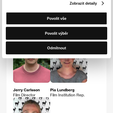
Fax: +46 866 118 20
Zobrazit detaily
E-mail:
uof@sfi.se
Povolit vše
Hosté
Povolit výběr
Odmítnout
Jerry Carlsson
Pia Lundberg
Film Director
Film Institution Rep.