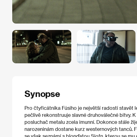
Synopse
Pro čtyřicátníka Fúsiho je největší radostí stavět
pečlivě rekonstruuje slavné druhoválečné bitvy. K
posluchač metalu zcela imunní. Dokonce stále žije
narozeninám dostane kurz westernových tanců. F
se však seznámí s blonďatou Sjofn, kterou se m