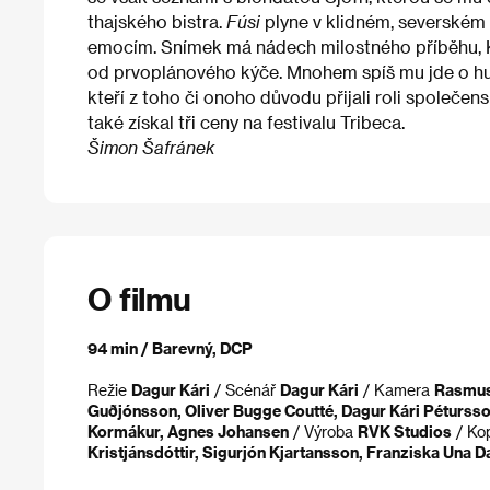
thajského bistra.
Fúsi
plyne v klidném, severském 
emocím. Snímek má nádech milostného příběhu, Kár
od prvoplánového kýče. Mnohem spíš mu jde o huma
kteří z toho či onoho důvodu přijali roli společen
také získal tři ceny na festivalu Tribeca.
Šimon Šafránek
O filmu
94 min / Barevný, DCP
Režie
Dagur Kári
/ Scénář
Dagur Kári
/ Kamera
Rasmus
Guðjónsson, Oliver Bugge Coutté, Dagur Kári Péturss
Kormákur, Agnes Johansen
/ Výroba
RVK Studios
/ Ko
Kristjánsdóttir, Sigurjón Kjartansson, Franziska Una D