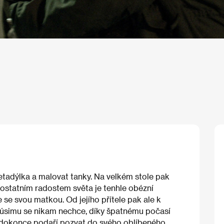
 letadýlka a malovat tanky. Na velkém stole pak
 ostatním radostem světa je tenhle obézní
 se svou matkou. Od jejího přítele pak ale k
úsimu se nikam nechce, díky špatnému počasí
u dokonce podaří pozvat do svého oblíbeného