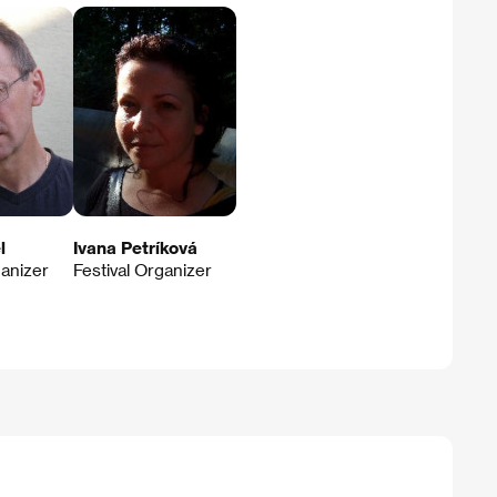
l
Ivana Petríková
ganizer
Festival Organizer