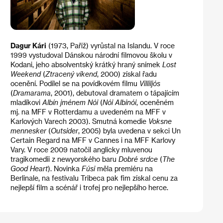
Dagur Kári
(1973, Paříž) vyrůstal na Islandu. V roce
1999 vystudoval Dánskou národní filmovou školu v
Kodani, jeho absolventský krátký hraný snímek
Lost
Weekend
(
Ztracený víkend
, 2000) získal řadu
ocenění. Podílel se na povídkovém filmu
Villiljós
(
Dramarama
, 2001), debutoval dramatem o tápajícím
mladíkovi
Albín jménem Nói
(
Nói Albinói
, oceněném
mj. na MFF v Rotterdamu a uvedeném na MFF v
Karlových Varech 2003). Smutná komedie
Voksne
mennesker
(
Outsider
, 2005) byla uvedena v sekci Un
Certain Regard na MFF v Cannes i na MFF Karlovy
Vary. V roce 2009 natočil anglicky mluvenou
tragikomedii z newyorského baru
Dobré srdce
(
The
Good Heart
). Novinka
Fúsi
měla premiéru na
Berlinale, na festivalu Tribeca pak fim získal cenu za
nejlepší film a scénář i trofej pro nejlepšího herce.