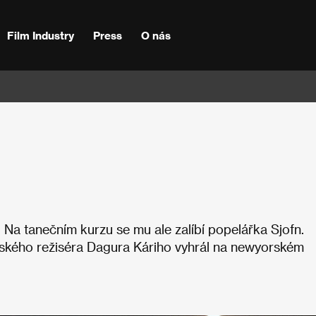
Film Industry
Press
O nás
r. Na tanečním kurzu se mu ale zalíbí popelářka Sjofn.
andského režiséra Dagura Káriho vyhrál na newyorském