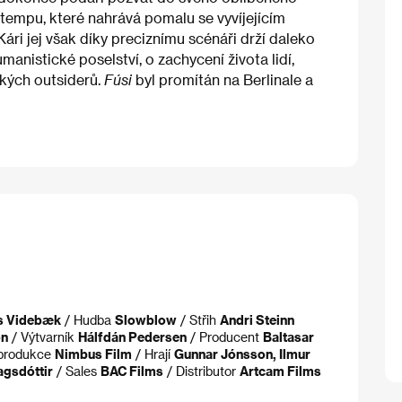
tempu, které nahrává pomalu se vyvíjejícím
i jej však díky preciznímu scénáři drží daleko
nistické poselství, o zachycení života lidí,
ských outsiderů.
Fúsi
byl promítán na Berlinale a
 Videbæk
/ Hudba
Slowblow
/ Střih
Andri Steinn
on
/ Výtvarník
Hálfdán Pedersen
/ Producent
Baltasar
produkce
Nimbus Film
/ Hrají
Gunnar Jónsson, Ilmur
agsdóttir
/ Sales
BAC Films
/ Distributor
Artcam Films